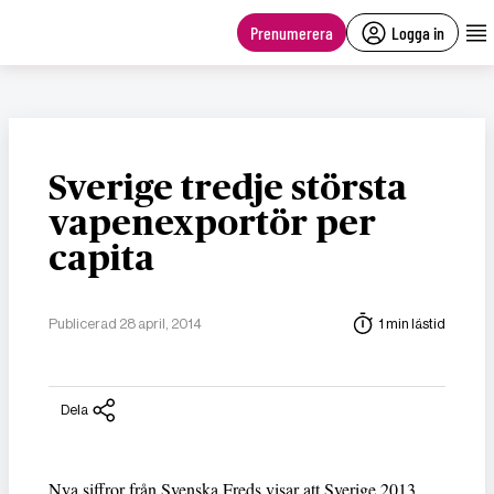
main
content
Prenumerera
Logga in
Sverige tredje största
vapenexportör per
capita
Publicerad 28 april, 2014
1 min lästid
Dela
Nya siffror från Svenska Freds visar att Sverige 2013,