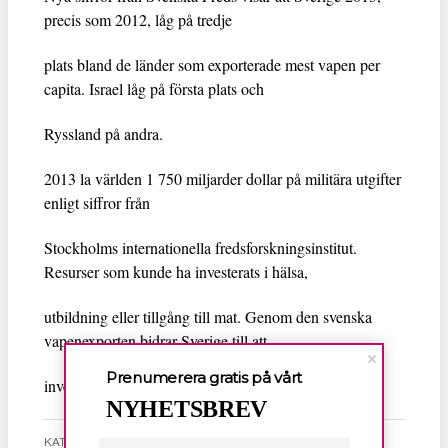
precis som 2012, låg på tredje
plats bland de länder som exporterade mest vapen per
capita. Israel låg på första plats och
Ryssland på andra.
2013 la världen 1 750 miljarder dollar på militära utgifter
enligt siffror från
Stockholms internationella fredsforskningsinstitut.
Resurser som kunde ha investerats i hälsa,
utbildning eller tillgång till mat. Genom den svenska
vapenexporten bidrar Sverige till att
Prenumerera gratis på vårt
investeringar i militär och vapen överprioriteras.
NYHETSBREV
KATEGORI