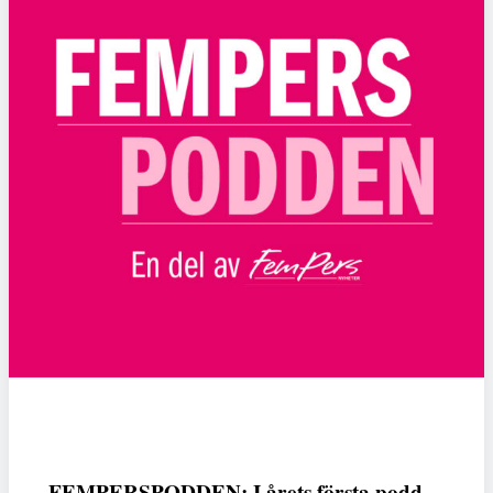
FEMPERSPODDEN: I årets första podd