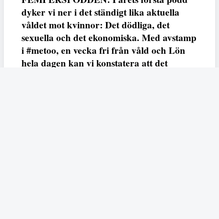
dyker vi ner i det ständigt lika aktuella
våldet mot kvinnor: Det dödliga, det
sexuella och det ekonomiska. Med avstamp
i #metoo, en vecka fri från våld och Lön
hela dagen kan vi konstatera att det
varken saknas kunskap, data eller behov.
Vi efterlyser våldsprevention, ursäkter och
löneutjämnande åtgärder från såväl fack,
arbetsgivare och beslutsfattare.
Fempers
Fempers evenemang
Dela