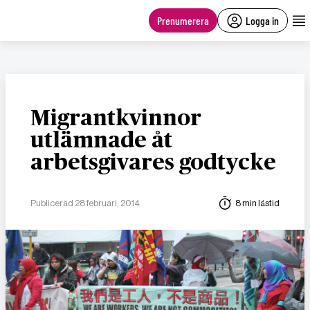
main
content
Prenumerera
Logga in
Migrantkvinnor
utlämnade åt
arbetsgivares godtycke
Publicerad 28 februari, 2014
8 min lästid