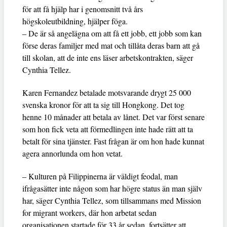
för att få hjälp har i genomsnitt två års
högskoleutbildning, hjälper föga.
– De är så angelägna om att få ett jobb, ett jobb som kan
förse deras familjer med mat och tillåta deras barn att gå
till skolan, att de inte ens läser arbetskontrakten, säger
Cynthia Tellez.
Karen Fernandez betalade motsvarande drygt 25 000
svenska kronor för att ta sig till Hongkong. Det tog
henne 10 månader att betala av lånet. Det var först senare
som hon fick veta att förmedlingen inte hade rätt att ta
betalt för sina tjänster. Fast frågan är om hon hade kunnat
agera annorlunda om hon vetat.
– Kulturen på Filippinerna är väldigt feodal, man
ifrågasätter inte någon som har högre status än man själv
har, säger Cynthia Tellez, som tillsammans med Mission
for migrant workers, där hon arbetat sedan
organisationen startade för 33 år sedan, fortsätter att