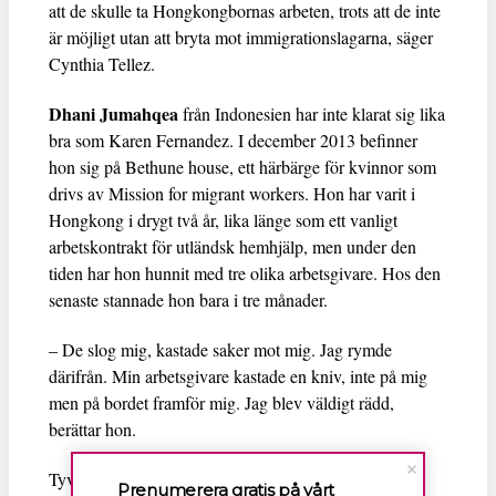
att de skulle ta Hongkongbornas arbeten, trots att de inte
är möjligt utan att bryta mot immigrationslagarna, säger
Cynthia Tellez.
Dhani Jumahqea
från Indonesien har inte klarat sig lika
bra som Karen Fernandez. I december 2013 befinner
hon sig på Bethune house, ett härbärge för kvinnor som
drivs av Mission for migrant workers. Hon har varit i
Hongkong i drygt två år, lika länge som ett vanligt
arbetskontrakt för utländsk hemhjälp, men under den
tiden har hon hunnit med tre olika arbetsgivare. Hos den
senaste stannade hon bara i tre månader.
– De slog mig, kastade saker mot mig. Jag rymde
därifrån. Min arbetsgivare kastade en kniv, inte på mig
men på bordet framför mig. Jag blev väldigt rädd,
berättar hon.
Tyvärr är hennes historia inte helt ovanlig. De 14
Prenumerera gratis på vårt