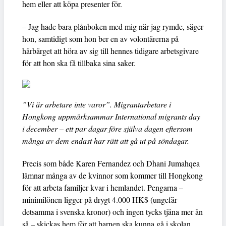
hem eller att köpa presenter för.
– Jag hade bara plånboken med mig när jag rymde, säger
hon, samtidigt som hon ber en av volontärerna på
härbärget att höra av sig till hennes tidigare arbetsgivare
för att hon ska få tillbaka sina saker.
”Vi är arbetare inte varor”. Migrantarbetare i
Hongkong uppmärksammar International migrants day
i december – ett par dagar före själva dagen eftersom
många av dem endast har rätt att gå ut på söndagar.
Precis som både Karen Fernandez och Dhani Jumahqea
lämnar många av de kvinnor som kommer till Hongkong
för att arbeta familjer kvar i hemlandet. Pengarna –
minimilönen ligger på drygt 4.000 HK$ (ungefär
detsamma i svenska kronor) och ingen tycks tjäna mer än
så – skickas hem för att barnen ska kunna gå i skolan.