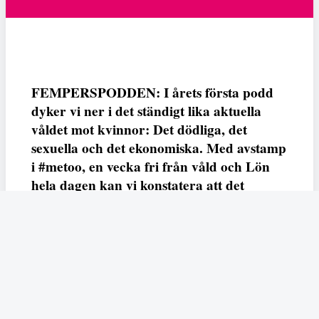
FEMPERSPODDEN: I årets första podd
dyker vi ner i det ständigt lika aktuella
våldet mot kvinnor: Det dödliga, det
sexuella och det ekonomiska. Med avstamp
i #metoo, en vecka fri från våld och Lön
hela dagen kan vi konstatera att det
varken saknas kunskap, data eller behov.
Vi efterlyser våldsprevention, ursäkter och
löneutjämnande åtgärder från såväl fack,
arbetsgivare och beslutsfattare.
Fempers
Fempers evenemang