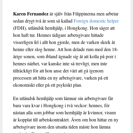
Karen Fernandez
är själv från Filippinerna men arbetar
sedan drygt två år som så kallad
Foreign domestic helper
(FDH), utländsk hemhjälp, i Hongkong. Hon säger att
hon haft tur. Hennes tidigare arbetsgivare hittade
visserligen fel i allt hon gjorde, men de varken skrek åt
henne eller slog henne. Att hon delade rum med den 18-
årige sonen, som ibland ägnade sig åt att kolla på porr i
hennes närhet, var kanske inte så trevligt, men inte
tillräckligt för att hon anse det värt att gå igenom
processen att hitta en ny arbetsgivare, varken på ett
ekonomiskt eller på ett psykiskt plan.
En utländsk hemhjälp som lämnar sin arbetsgivare får
bara vara kvar i Hongkong i två veckor: hennes, för
nästan alla som jobbar som hemhjälp är kvinnor, visum
är kopplat till arbetskontraktet. Även om hon hittar en ny
arbetsgivare inom den utsatta tiden måste hon lämna