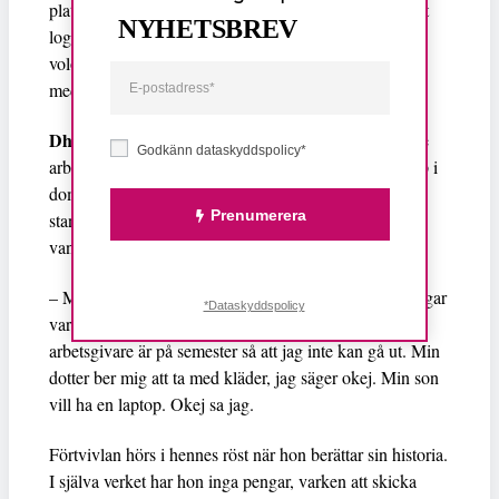
platserna på Bethune House räcker knappast till för att
NYHETSBREV
logera alla de kvinnor som söker hjälp där. Och de
volontärer som arbetar på härbärget hinner inte heller
med alla rättsliga fall som ska drivas.
Dhani Jumahqea
har fått hjälp att anmäla sin tidigare
Godkänn dataskyddspolicy*
arbetsgivare och nu väntar hon på att fallet ska tas upp i
domstol. (En person som har ett pågående rättsfall får
Prenumerera
stanna i Hongkong längre än de två veckor som
vanligtvis gäller.
– Min familj tror att jag arbetar fortfarande. När de frågar
*Dataskyddspolicy
varför jag inte skickar några pengar säger jag att min
arbetsgivare är på semester så att jag inte kan gå ut. Min
dotter ber mig att ta med kläder, jag säger okej. Min son
vill ha en laptop. Okej sa jag.
Förtvivlan hörs i hennes röst när hon berättar sin historia.
I själva verket har hon inga pengar, varken att skicka