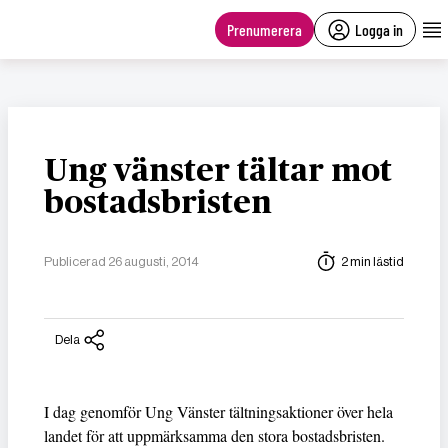
main
content
Prenumerera
Logga in
Ung vänster tältar mot
bostadsbristen
Publicerad 26 augusti, 2014
2 min lästid
Dela
I dag genomför Ung Vänster tältningsaktioner över hela
landet för att uppmärksamma den stora bostadsbristen.