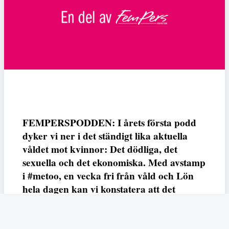
FEMPERSPODDEN: I årets första podd
dyker vi ner i det ständigt lika aktuella
våldet mot kvinnor: Det dödliga, det
sexuella och det ekonomiska. Med avstamp
i #metoo, en vecka fri från våld och Lön
hela dagen kan vi konstatera att det
varken saknas kunskap, data eller behov.
Vi efterlyser våldsprevention, ursäkter och