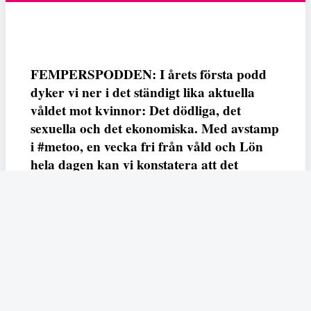
FEMPERSPODDEN: I årets första podd
dyker vi ner i det ständigt lika aktuella
våldet mot kvinnor: Det dödliga, det
sexuella och det ekonomiska. Med avstamp
i #metoo, en vecka fri från våld och Lön
hela dagen kan vi konstatera att det
varken saknas kunskap, data eller behov.
Vi efterlyser våldsprevention, ursäkter och
löneutjämnande åtgärder från såväl fack,
arbetsgivare och beslutsfattare.
Fempers
Fempers evenemang