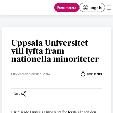
main
content
Prenumerera
Logga in
Uppsala Universitet
vill lyfta fram
nationella minoriteter
Publicerad 17 februari, 2014
1 min lästid
Dela
I år hissade Uppsala Universitet för första gången den