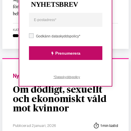
NYHETSBREV
förflutna är ett viktigt skäl till att minoritetsfrågorna
behöver tas på allvar.
KATEGORI
Godkänn dataskyddspolicy*
Prenumerera
Nyheter
*Dataskyddspolicy
Om dödligt, sexuellt
och ekonomiskt våld
mot kvinnor
Publicerad 2 januari, 2026
1 min lästid