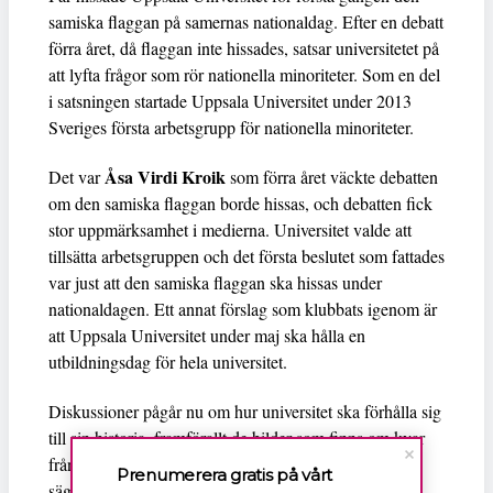
samiska flaggan på samernas nationaldag. Efter en debatt
förra året, då flaggan inte hissades, satsar universitetet på
att lyfta frågor som rör nationella minoriteter. Som en del
i satsningen startade Uppsala Universitet under 2013
Sveriges första arbetsgrupp för nationella minoriteter.
Åsa Virdi Kroik
Det var
som förra året väckte debatten
om den samiska flaggan borde hissas, och debatten fick
stor uppmärksamhet i medierna. Universitet valde att
tillsätta arbetsgruppen och det första beslutet som fattades
var just att den samiska flaggan ska hissas under
nationaldagen. Ett annat förslag som klubbats igenom är
att Uppsala Universitet under maj ska hålla en
utbildningsdag för hela universitet.
Diskussioner pågår nu om hur universitet ska förhålla sig
till sin historia, framförallt de bilder som finns om kvar
från det forna rasbiologiska institutet. Åsa Virdi Kroik
Prenumerera gratis på vårt
säger till
Minoritet.se
att Uppsala Universitets mörka