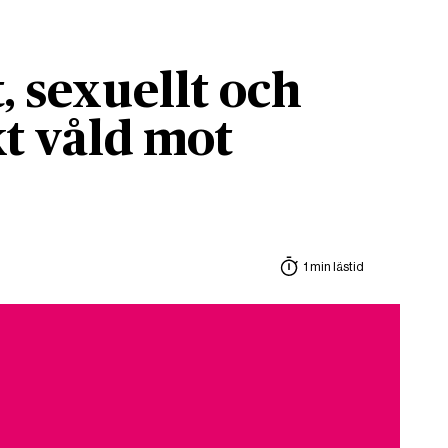
, sexuellt och
t våld mot
1 min lästid