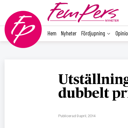
main
content
Hem
Nyheter
Fördjupning
Opini
Utställnin
dubbelt pr
Publicerad 9 april, 2014