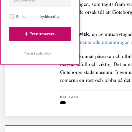
Utställningen, som tagits fram vi
bidragande orsak till att Götebor
Godkänn dataskyddspolicy*
museum.
Bagir Kwiek
, en av initiativtagar
Prenumerera
och
kommenterade utnämningen i 
*Dataskyddspolicy
– Vi har kunnat påverka och utbil
betydelsefull och viktig. Det är et
Göteborgs stadsmuseum. Ingen någ
romerna en röst och jobba på det 
KATEGORI