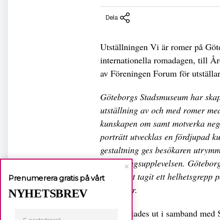
Dela
Utställningen Vi är romer på Göt
internationella romadagen, till Året
av Föreningen Forum för utställa
Göteborgs Stadsmuseum har skapa
utställning av och med romer med
kunskapen om samt motverka negat
porträtt utvecklas en fördjupad k
gestaltning ges besökaren utrymme
utställningsupplevelsen. Götebo
arbetssätt tagit ett helhetsgrepp
Prenumerera gratis på vårt
inspirerar.
NYHETSBREV
Priset delades ut i samband med