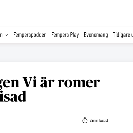
on
Femperspodden
Fempers Play
Evenemang
Tidigare 
gen Vi är romer
isad
2 min lästid