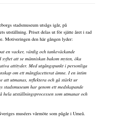
eborgs stadsmuseum utsågs igår, på
s utställning. Priset delas ut för sjätte året i rad
re. Motiveringen den här gången lyder:
t en vacker, värdig och tankeväckande
 syftet att se människan bakom myten, öka
iva attityder. Med utgångspunkt i personliga
unskap om ett mångfacetterat ämne. I en intim
 att utmanas, reflektera och gå stärkt ur
rgs stadsmuseum har genom ett medskapande
 på hela utställningsprocessen som utmanar och
 Sveriges muséers vårmöte som pågår i Umeå.