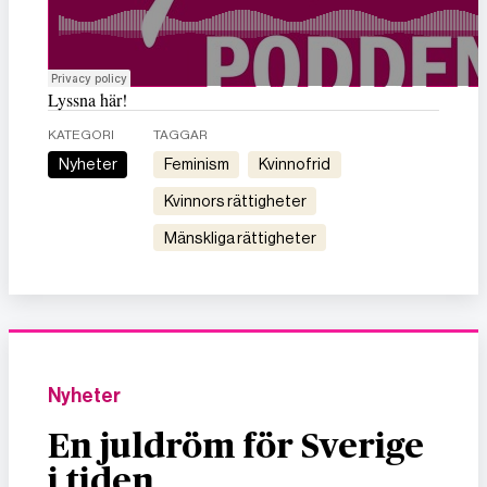
Lyssna här!
KATEGORI
TAGGAR
Nyheter
feminism
kvinnofrid
kvinnors rättigheter
mänskliga rättigheter
Nyheter
En juldröm för Sverige
i tiden