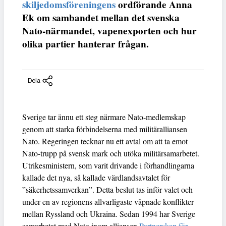
skiljedomsföreningens
ordförande Anna
Ek om sambandet mellan det svenska
Nato-närmandet, vapenexporten och hur
olika partier hanterar frågan.
Dela
Sverige tar ännu ett steg närmare Nato-medlemskap
genom att starka förbindelserna med militäralliansen
Nato. Regeringen tecknar nu ett avtal om att ta emot
Nato-trupp på svensk mark och utöka militärsamarbetet.
Utrikesministern, som varit drivande i förhandlingarna
kallade det nya, så kallade värdlandsavtalet för
”säkerhetssamverkan”. Detta beslut tas inför valet och
under en av regionens allvarligaste väpnade konflikter
mellan Ryssland och Ukraina. Sedan 1994 har Sverige
samarbetat med Nato inom alliansen
Partnerskap för