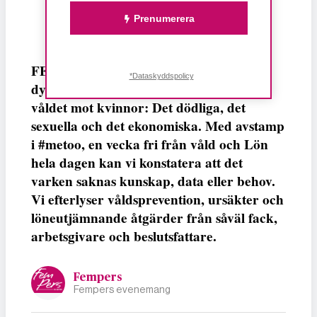
Prenumerera
FEMPERSPODDEN: I årets första podd
*Dataskyddspolicy
dyker vi ner i det ständigt lika aktuella
våldet mot kvinnor: Det dödliga, det
sexuella och det ekonomiska. Med avstamp
i #metoo, en vecka fri från våld och Lön
hela dagen kan vi konstatera att det
varken saknas kunskap, data eller behov.
Vi efterlyser våldsprevention, ursäkter och
löneutjämnande åtgärder från såväl fack,
arbetsgivare och beslutsfattare.
Fempers
Fempers evenemang