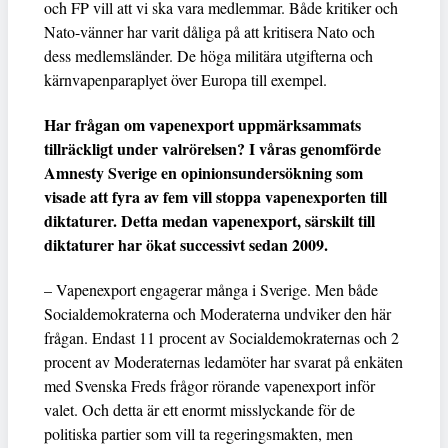
och FP vill att vi ska vara medlemmar. Både kritiker och
Nato-vänner har varit dåliga på att kritisera Nato och
dess medlemsländer. De höga militära utgifterna och
kärnvapenparaplyet över Europa till exempel.
Har frågan om vapenexport uppmärksammats
tillräckligt under valrörelsen? I våras genomförde
Amnesty Sverige en opinionsundersökning som
visade att fyra av fem vill stoppa vapenexporten till
diktaturer. Detta medan vapenexport, särskilt till
diktaturer har ökat successivt sedan 2009.
– Vapenexport engagerar många i Sverige. Men både
Socialdemokraterna och Moderaterna undviker den här
frågan. Endast 11 procent av Socialdemokraternas och 2
procent av Moderaternas ledamöter har svarat på enkäten
med Svenska Freds frågor rörande vapenexport inför
valet. Och detta är ett enormt misslyckande för de
politiska partier som vill ta regeringsmakten, men