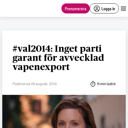
main
content
Prenumerera
Logga in
#val2014: Inget parti
garant för avvecklad
vapenexport
Publicerad 29 augusti, 2014
8 min lästid