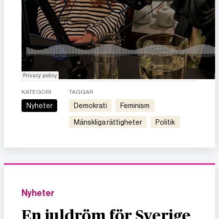
KATEGORI
TAGGAR
Nyheter
demokrati
feminism
mänskliga rättigheter
politik
Nyheter
En juldröm för Sverige