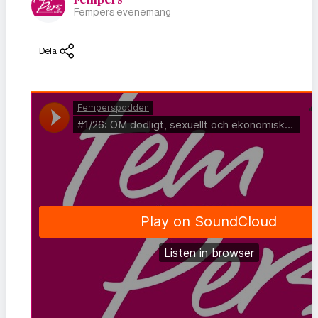
Fempers evenemang
Dela