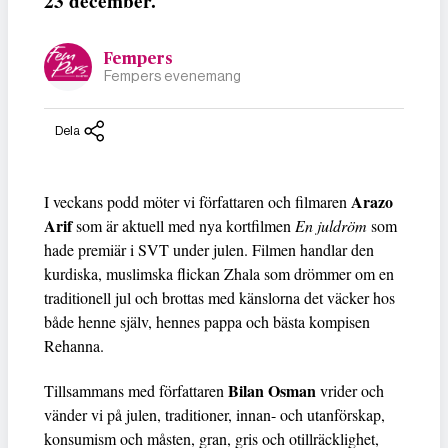
23 december.
Fempers
Fempers evenemang
Dela
Arazo
I veckans podd möter vi författaren och filmaren
Arif
som är aktuell med nya kortfilmen
En juldröm
som
hade premiär i SVT under julen. Filmen handlar den
kurdiska, muslimska flickan Zhala som drömmer om en
traditionell jul och brottas med känslorna det väcker hos
både henne själv, hennes pappa och bästa kompisen
Rehanna.
Bilan Osman
Tillsammans med författaren
vrider och
vänder vi på julen, traditioner, innan- och utanförskap,
konsumism och måsten, gran, gris och otillräcklighet,