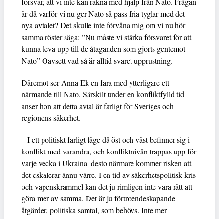
försvar, att vi inte kan räkna med hjälp från Nato. Frågan
är då varför vi nu ger Nato så pass fria tyglar med det
nya avtalet? Det skulle inte förvåna mig om vi nu hör
samma röster säga: ”Nu måste vi stärka försvaret för att
kunna leva upp till de åtaganden som gjorts gentemot
Nato” Oavsett vad så är alltid svaret upprustning.
Däremot ser Anna Ek en fara med ytterligare ett
närmande till Nato. Särskilt under en konfliktfylld tid
anser hon att detta avtal är farligt för Sveriges och
regionens säkerhet.
– I ett politiskt farligt läge då öst och väst befinner sig i
konflikt med varandra, och konfliktnivån trappas upp för
varje vecka i Ukraina, desto närmare kommer risken att
det eskalerar ännu värre. I en tid av säkerhetspolitisk kris
och vapenskrammel kan det ju rimligen inte vara rätt att
göra mer av samma. Det är ju förtroendeskapande
åtgärder, politiska samtal, som behövs. Inte mer