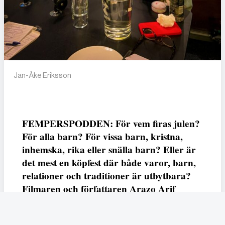
Jan-Åke Eriksson
FEMPERSPODDEN: För vem firas julen?
För alla barn? För vissa barn, kristna,
inhemska, rika eller snälla barn? Eller är
det mest en köpfest där både varor, barn,
relationer och traditioner är utbytbara?
Filmaren och författaren Arazo Arif
adresserar samtliga frågor i den första
svenska julfilmen ur ett migrantperspektiv