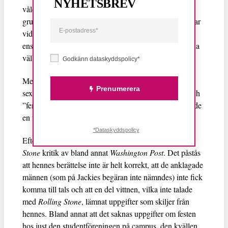
NYHETSBREV
våldsutsatta ges stöd. Hon är dessutom medlem i
gruppen ta natten tillbaka,
Take Back the Night
. Det var
vid dessa möten Jackie förstod att hon är långt ifrån
ensam våldtäktsöverlevande. Allt fler valde att dela sina
välbevarade berättelser.
Godkänn dataskyddspolicy*
Men Emily Renda och Jakie straffas för sin kamp mot
Prenumerera
sexuella våldet. De trakasseras och kallas för ”fitta” och
”femnazi-hora”! Jackie säger att en kille nyligen kastade
en tomflaska mot henne som skadade hennes ansikte.
*Dataskyddspolicy
Efter publiceringen av Jackies berättelse fick
Rolling
Stone
kritik av bland annat
Washington Post
. Det påstås
att hennes berättelse inte är helt korrekt, att de anklagade
männen (som på Jackies begäran inte nämndes) inte fick
komma till tals och att en del vittnen, vilka inte talade
med
Rolling Stone
, lämnat uppgifter som skiljer från
hennes. Bland annat att det saknas uppgifter om festen
hos just den studentföreningen på campus, den kvällen.