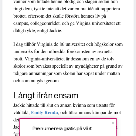
vänner som hittade henne blodig och slagen sedan hon
ringt dem, tyckte inte att det var en bra idé att rapportera
brottet, eftersom det skulle förstöra hennes liv på
campus, collegeområdet, och ge Virgina-universitetet ett
dåligt rykte, enligt Jackie.
I dag tillhör Virginia de 86 universitet och högskolor som
undersöks för den utbredda förekomsten av sexuella
brott. Virginia-universitetet är dessutom en av de tolv
skolor som bevakas speciellt av myndigheter på grund av
tidigare anmälningar som skolan har sopat under mattan
och som nu gås igenom.
Långt ifrån ensam
Jackie hittade till slut en annan kvinna som utsatts för
Emily Renda
våldtäkt,
, och tillsammans kämpar de mot
det sexuella våldet på skolan.
One Less
är en grupp
Jackie startade, som håller seminarier för studenter och
Prenumerera gratis på vårt
förklarar vikten av att vittnen ingriper och att de