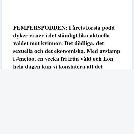
FEMPERSPODDEN: I årets första podd
dyker vi ner i det ständigt lika aktuella
våldet mot kvinnor: Det dödliga, det
sexuella och det ekonomiska. Med avstamp
i #metoo, en vecka fri från våld och Lön
hela dagen kan vi konstatera att det
varken saknas kunskap, data eller behov.
Vi efterlyser våldsprevention, ursäkter och
löneutjämnande åtgärder från såväl fack,
arbetsgivare och beslutsfattare.
Fempers
Fempers evenemang