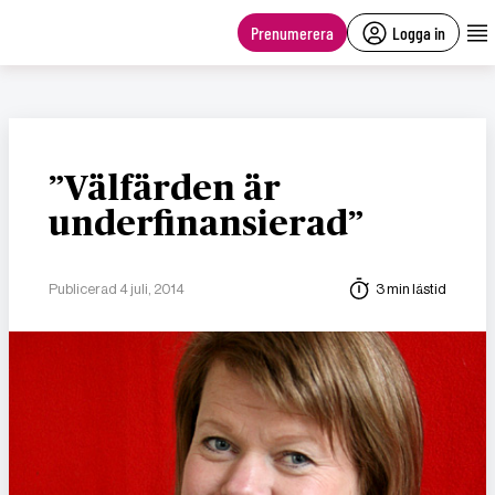
main
content
Prenumerera
Logga in
”Välfärden är
underfinansierad”
Publicerad 4 juli, 2014
3 min lästid