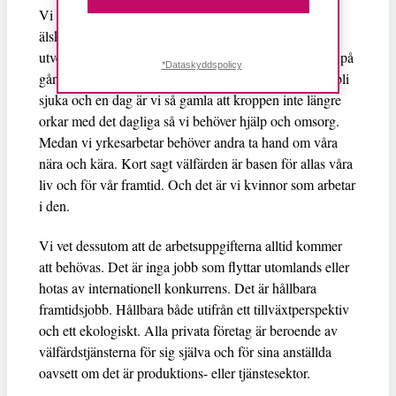
Vi behöver välfärdstjänsterna när vi ska föda våra
älskade barn, våra barn behöver pedagogik för sin
utveckling, omsorg och utbildning, vi själva kan gång på
*Dataskyddspolicy
gång behöva komplettera eller utbilda om oss, vi kan bli
sjuka och en dag är vi så gamla att kroppen inte längre
orkar med det dagliga så vi behöver hjälp och omsorg.
Medan vi yrkesarbetar behöver andra ta hand om våra
nära och kära. Kort sagt välfärden är basen för allas våra
liv och för vår framtid. Och det är vi kvinnor som arbetar
i den.
Vi vet dessutom att de arbetsuppgifterna alltid kommer
att behövas. Det är inga jobb som flyttar utomlands eller
hotas av internationell konkurrens. Det är hållbara
framtidsjobb. Hållbara både utifrån ett tillväxtperspektiv
och ett ekologiskt. Alla privata företag är beroende av
välfärdstjänsterna för sig själva och för sina anställda
oavsett om det är produktions- eller tjänstesektor.