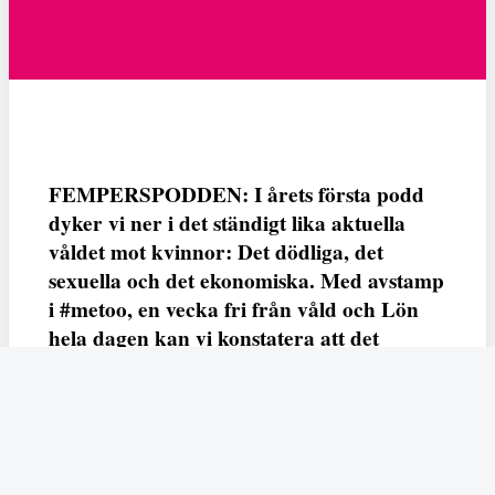
FEMPERSPODDEN: I årets första podd
dyker vi ner i det ständigt lika aktuella
våldet mot kvinnor: Det dödliga, det
sexuella och det ekonomiska. Med avstamp
i #metoo, en vecka fri från våld och Lön
hela dagen kan vi konstatera att det
varken saknas kunskap, data eller behov.
Vi efterlyser våldsprevention, ursäkter och
löneutjämnande åtgärder från såväl fack,
arbetsgivare och beslutsfattare.