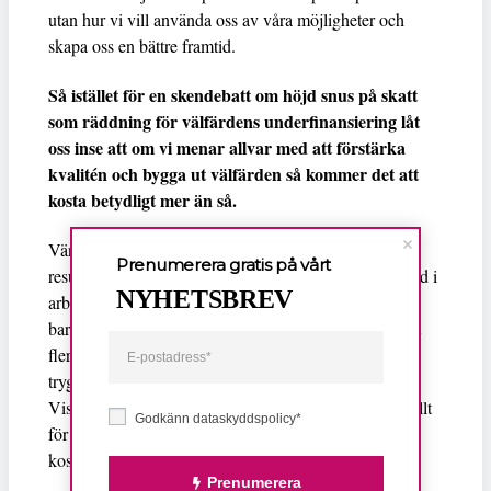
utan hur vi vill använda oss av våra möjligheter och
skapa oss en bättre framtid.
Så istället för en skendebatt om höjd snus på skatt
som räddning för välfärdens underfinansiering låt
oss inse att om vi menar allvar med att förstärka
kvalitén och bygga ut välfärden så kommer det att
kosta betydligt mer än så.
Vänsterpartiet föreslår den största förstärkningen av
Prenumerera gratis på vårt
resurser till välfärden så att det på allvar ska bli skillnad i
NYHETSBREV
arbetsvillkor och kvinnors vardag. Minskade
barngruppsstorlekar i förskola och på fritids. Betydligt
fler anställda i äldreomsorg och sjukvård. Resurser till
trygga förlossningar och till ökad lärartäthet i skolan.
Visst det kostar men det är vi kvinnor värda – vi har allt
Godkänn dataskyddspolicy*
för länge väntat på vår tur. Och jag vill påstå att det
kostar mer att avstå.
Prenumerera