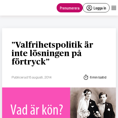
main
content
Prenumerera
Logga in
”Valfrihetspolitik är
inte lösningen på
förtryck”
Publicerad 15 augusti, 2014
6 min lästid