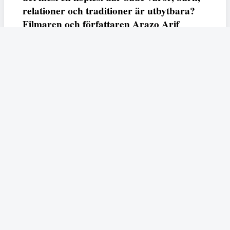
relationer och traditioner är utbytbara?
Filmaren och författaren Arazo Arif
adresserar samtliga frågor i den första
svenska julfilmen ur ett migrantperspektiv
– En juldröm – som hade premiär i SVT
23 december.
Fempers
Fempers evenemang
Dela
Arazo
I veckans podd möter vi författaren och filmaren
Arif
som är aktuell med nya kortfilmen
En juldröm
som
hade premiär i SVT under julen. Filmen handlar den
kurdiska, muslimska flickan Zhala som drömmer om en
traditionell jul och brottas med känslorna det väcker hos