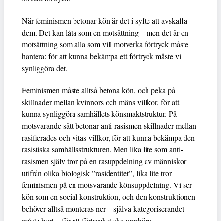
När feminismen betonar kön är det i syfte att avskaffa
dem. Det kan låta som en motsättning – men det är en
motsättning som alla som vill motverka förtryck måste
hantera: för att kunna bekämpa ett förtryck måste vi
synliggöra det.
Feminismen måste alltså betona kön, och peka på
skillnader mellan kvinnors och mäns villkor, för att
kunna synliggöra samhällets könsmaktstruktur. På
motsvarande sätt betonar anti-rasismen skillnader mellan
rasifierades och vitas villkor, för att kunna bekämpa den
rasistiska samhällsstrukturen. Men lika lite som anti-
rasismen själv tror på en rasuppdelning av människor
utifrån olika biologisk ”rasidentitet”, lika lite tror
feminismen på en motsvarande könsuppdelning. Vi ser
kön som en social konstruktion, och den konstruktionen
behöver alltså monteras ner – själva kategoriserandet
måste bort – för att förtrycket ska upphöra.