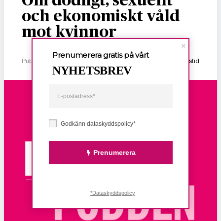
Om dödligt, sexuellt
och ekonomiskt våld
mot kvinnor
Prenumerera gratis på vårt
Publicerad 2 januari, 2026
1 min lästid
NYHETSBREV
Godkänn dataskyddspolicy*
Prenumerera
*Dataskyddspolicy