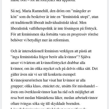
Så nej, Maria Ramnehill, den dröm om ”mängder av
kön” som du beskriver är inte en ”feministisk utopi”, utan
ett traditionellt liberalt individualistiskt ideal. Men
liberalistisk valfrihetspolitik är inte lösningen på förtryck.
För att feminismen ska fortsätta vara en progressiv rörelse
behöver vi betydligt mer än reformism.
Och är intersektionell feminism verkligen att påstå att
”inga feministiska frågor berör alla kvinnor”? Själva
anser vi tvärtom att kvinnoförtrycket drabbar alla
kvinnor, om än olika mycket och på delvis olika sätt. Det
gäller även när vi ser till konkreta exempel:
Kvinnojoursrörelsen har visat hur kvinnor ur alla
grupper; olika klass, etnicitet etc, utsätts för misshandel –
även om överklasskvinnor kan ha råd och möjlighet att
resa bort medan blåmärkena läker, medan arbetarkvinnor
oftare tvingas söka sig till skyddade boenden.