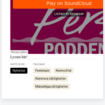
Lyssna här!
KATEGORI
TAGGAR
Nyheter
feminism
kvinnofrid
kvinnors rättigheter
mänskliga rättigheter