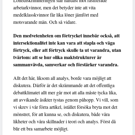
Lönediskrimineringen slår hårdast mot rasifierade
arbetarkvinnor, men det betyder inte att vita
medelklasskvinnor får lika löner jämfört med
motsvarande män. Och så vidare.
Den medvetenheten om förtrycket innebär också, att
intersektionalitet inte kan vara att stapla och väga
förtryck, eller att förtryck skulle ta ut varandra, utan
tvärtom: att se hur olika maktstrukturer är
sammanvävda, samverkar och förstärker varandra.
Allt det här, liksom all analys, borde vara möjligt att
diskutera. Därför är det skrämmande att det offentliga
debattklimatet allt mer går mot att alla måste tycka lika,
att avvikande åsikter tystas genom påhopp. Vi vill, som
vi skrev i vår förra artikel, istället försöka bryta mot det
mönstret, för att kunna se, och diskutera, både våra
likheter och våra skillnader i teori och analys. Först då
blir ett bra samarbete möjligt.