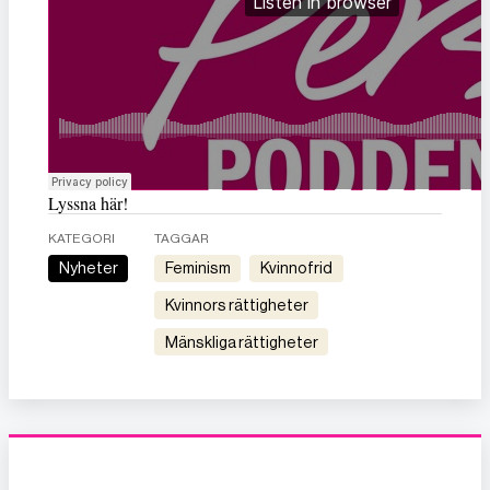
Lyssna här!
KATEGORI
TAGGAR
Nyheter
feminism
kvinnofrid
kvinnors rättigheter
mänskliga rättigheter