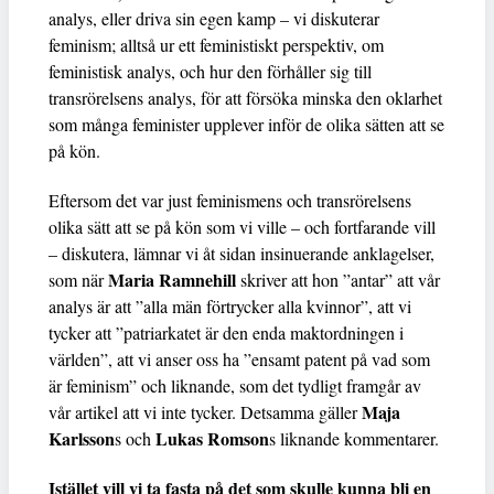
analys, eller driva sin egen kamp – vi diskuterar
feminism; alltså ur ett feministiskt perspektiv, om
feministisk analys, och hur den förhåller sig till
transrörelsens analys, för att försöka minska den oklarhet
som många feminister upplever inför de olika sätten att se
på kön.
Eftersom det var just feminismens och transrörelsens
olika sätt att se på kön som vi ville – och fortfarande vill
– diskutera, lämnar vi åt sidan insinuerande anklagelser,
Maria Ramnehill
som när
skriver att hon ”antar” att vår
analys är att ”alla män förtrycker alla kvinnor”, att vi
tycker att ”patriarkatet är den enda maktordningen i
världen”, att vi anser oss ha ”ensamt patent på vad som
är feminism” och liknande, som det tydligt framgår av
Maja
vår artikel att vi inte tycker. Detsamma gäller
Karlsson
Lukas Romson
s och
s liknande kommentarer.
Istället vill vi ta fasta på det som skulle kunna bli en