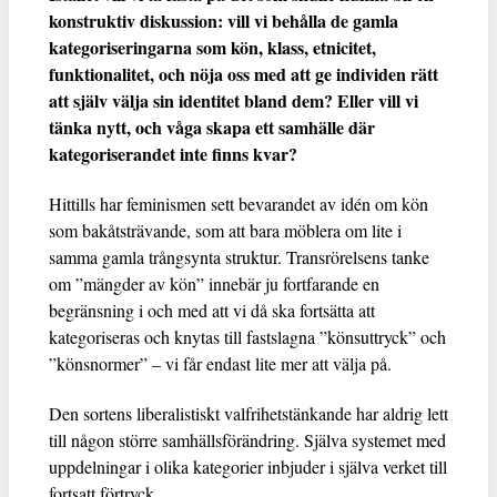
konstruktiv diskussion: vill vi behålla de gamla
kategoriseringarna som kön, klass, etnicitet,
funktionalitet, och nöja oss med att ge individen rätt
att själv välja sin identitet bland dem? Eller vill vi
tänka nytt, och våga skapa ett samhälle där
kategoriserandet inte finns kvar?
Hittills har feminismen sett bevarandet av idén om kön
som bakåtsträvande, som att bara möblera om lite i
samma gamla trångsynta struktur. Transrörelsens tanke
om ”mängder av kön” innebär ju fortfarande en
begränsning i och med att vi då ska fortsätta att
kategoriseras och knytas till fastslagna ”könsuttryck” och
”könsnormer” – vi får endast lite mer att välja på.
Den sortens liberalistiskt valfrihetstänkande har aldrig lett
till någon större samhällsförändring. Själva systemet med
uppdelningar i olika kategorier inbjuder i själva verket till
fortsatt förtryck.