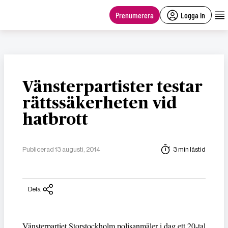
main
content
Prenumerera
Logga in
Vänsterpartister testar
rättssäkerheten vid
hatbrott
Publicerad 13 augusti, 2014
3 min lästid
Dela
Vänsterpartiet Storstockholm polisanmäler i dag ett 20-tal