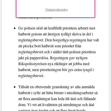
nätet samt erbjuda stöd vid polisanmälningar. En
nätombudsman bör även ges möjlighet att driva
*Dataskyddspolicy
skadeståndsprocesser.
Ge polisen stöd att kraftfullt prioritera arbetet mot
hatbrott genom att återigen tydligt skriva in det i
regleringsbrevet. Den borgerliga regeringen har valt
att plocka bort hatbrott som prioritet från
regleringsbrevet och i stället låtit polisen prioritera
jakt på papperslösa. Regeringen gav nyligen
Rikspolisstyrelsen nya riktlinjer att jobba med
hatbrott, men prioriteringen bör ges extra tyngd i
regleringsbrevet.
Tillsätt en oberoende granskning av alla anmälda
hatbrott i syfte att hitta brister i utredningsarbetet så
att flera anmälningar kan leda till åtal och fällande
dom. Vi vet att kvaliteten på utredningar och åtal
varierar över landet och att flera brott borde