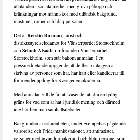
uttalanden i sociala medier med grova påhopp och
kränkningar mot människor med utländsk bakgrund,
muslimer, romer och hbtq-personer.
Kerstin Burman
Det är
, jurist och
distriktsstyrelseledamot för Vänsterpartiet Storstockholm,
Seluah Alsaati
och
, ordförande i Vänsterpartiet
Storstockholm, som står bakom anmälan. I ett
pressmeddelande uppger de att de flesta inläggen är
skrivna av personer som har, har haft eller kandiderar till
förtroendeuppdrag för Sverigedemokraterna.
Med anmälan vill de få rättsväsendet att dra en tydlig
gräns för vad som är hat i juridisk mening och därmed
inte hör hemma i samhällsdebatten.
Bakgrunden är erfarenheten, under exempelvis pågående
valrörelse och Pride-manifestationer, att antirasister,
personer med invandrarbakgrund och hbtq-personer som