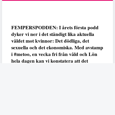
FEMPERSPODDEN: I årets första podd
dyker vi ner i det ständigt lika aktuella
våldet mot kvinnor: Det dödliga, det
sexuella och det ekonomiska. Med avstamp
i #metoo, en vecka fri från våld och Lön
hela dagen kan vi konstatera att det
varken saknas kunskap, data eller behov.
Vi efterlyser våldsprevention, ursäkter och
löneutjämnande åtgärder från såväl fack,
arbetsgivare och beslutsfattare.
Fempers
Fempers evenemang