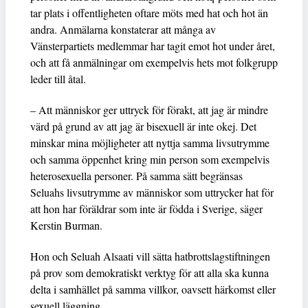
tar plats i offentligheten oftare möts med hat och hot än
andra. Anmälarna konstaterar att många av
Vänsterpartiets medlemmar har tagit emot hot under året,
och att få anmälningar om exempelvis hets mot folkgrupp
leder till åtal.
– Att människor ger uttryck för förakt, att jag är mindre
värd på grund av att jag är bisexuell är inte okej. Det
minskar mina möjligheter att nyttja samma livsutrymme
och samma öppenhet kring min person som exempelvis
heterosexuella personer. På samma sätt begränsas
Seluahs livsutrymme av människor som uttrycker hat för
att hon har föräldrar som inte är födda i Sverige, säger
Kerstin Burman.
Hon och Seluah Alsaati vill sätta hatbrottslagstiftningen
på prov som demokratiskt verktyg för att alla ska kunna
delta i samhället på samma villkor, oavsett härkomst eller
sexuell läggning.