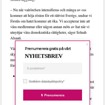
– Nu när valrörelsen intensifieras och många av oss
kommer att höja rösten för ett rättvist Sverige, undrar vi
förstås om hatet kommer att öka. Vi accepterar inte att
våra medlemmar eller någon annan möts av hat när vi
utnyttjar våra demokratiska rättigheter, säger Seluah
Alsaati.
Vänsterpartiet anser att polisen och Säpos arbete för att
Prenumerera gratis på vårt
skydda demokratin genom att bekämpa hatbrott och hets
NYHETSBREV
mot folkgrupp och har bland annat lagt fram följande
förslag:
En nätombudsman, NätO, bör bildas och ges i
uppdrag att stödja och hjälpa den som utsätts för hot
Godkänn dataskyddspolicy*
och kränkningar på nätet, vilket bland annat innebär
att ombudsmannen måste ges verktyg och
Prenumerera
förutsättningar att hjälpa utsatta att få ansvariga för
webbsajter att ta bort kränkande kommentarer på