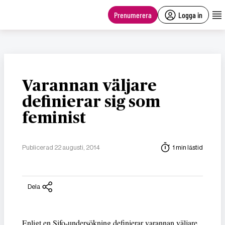
main
content
Prenumerera
Logga in
Varannan väljare
definierar sig som
feminist
Publicerad 22 augusti, 2014
1 min lästid
Dela
Enligt en Sifo-undersökning definierar varannan väljare