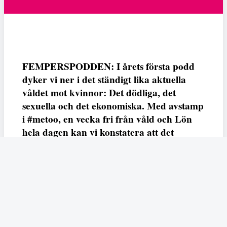
FEMPERSPODDEN: I årets första podd
dyker vi ner i det ständigt lika aktuella
våldet mot kvinnor: Det dödliga, det
sexuella och det ekonomiska. Med avstamp
i #metoo, en vecka fri från våld och Lön
hela dagen kan vi konstatera att det
varken saknas kunskap, data eller behov.
Vi efterlyser våldsprevention, ursäkter och
löneutjämnande åtgärder från såväl fack,
arbetsgivare och beslutsfattare.
Fempers
Fempers evenemang