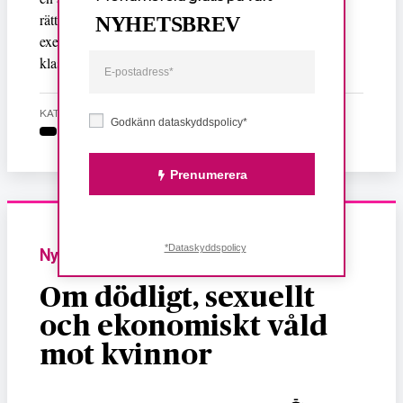
rättigheter och delaktighet ska omfatta alla, oavsett till
NYHETSBREV
exempel funktionalitet, sexualitet, könsuttryck, kön,
klass, etnicitet, ”ras”, medborgarskap och ålder.
KATEGORI
Godkänn dataskyddspolicy*
Prenumerera
*Dataskyddspolicy
Nyheter
Om dödligt, sexuellt
och ekonomiskt våld
mot kvinnor