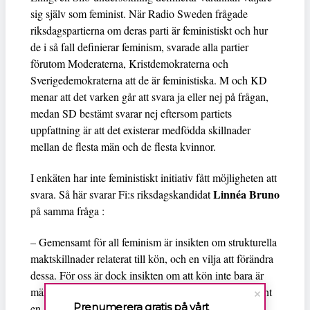
sig själv som feminist. När Radio Sweden frågade
riksdagspartierna om deras parti är feministiskt och hur
de i så fall definierar feminism, svarade alla partier
förutom Moderaterna, Kristdemokraterna och
Sverigedemokraterna att de är feministiska. M och KD
menar att det varken går att svara ja eller nej på frågan,
medan SD bestämt svarar nej eftersom partiets
uppfattning är att det existerar medfödda skillnader
mellan de flesta män och de flesta kvinnor.
I enkäten har inte feministiskt initiativ fått möjligheten att
Linnéa Bruno
svara. Så här svarar Fi:s riksdagskandidat
på samma fråga :
– Gemensamt för all feminism är insikten om strukturella
maktskillnader relaterat till kön, och en vilja att förändra
dessa. För oss är dock insikten om att kön inte bara är
män och kvinnor, och att kön inte alltid är mest relevant
Prenumerera gratis på vårt
en avgörande utgångspunkt för politiken. Mänskliga