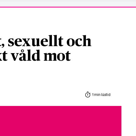
, sexuellt och
t våld mot
1 min lästid