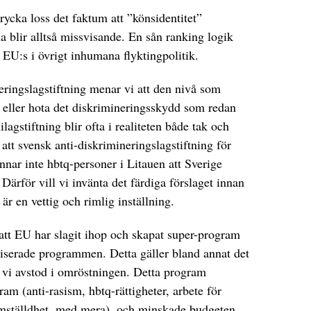
rycka loss det faktum att ”könsidentitet”
 blir alltså missvisande. En sån ranking logik
ra EU:s i övrigt inhumana flyktingpolitik.
eringslagstiftning menar vi att den nivå som
ta eller hota det diskrimineringsskydd som redan
agstiftning blir ofta i realiteten både tak och
att svensk anti-diskrimineringslagstiftning för
nar inte hbtq-personer i Litauen att Sverige
 Därför vill vi invänta det färdiga förslaget innan
i är en vettig och rimlig inställning.
 att EU har slagit ihop och skapat super-program
aliserade programmen. Detta gäller bland annat det
 vi avstod i omröstningen. Detta program
am (anti-rasism, hbtq-rättigheter, arbete för
jämställdhet, med mera), och minskade budgeten