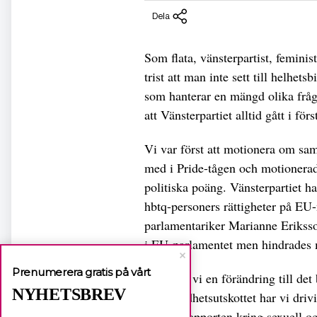
Dela
Som flata, vänsterpartist, feminist
trist att man inte sett till helhets
som hanterar en mängd olika frågo
att Vänsterpartiet alltid gått i förs
Vi var först att motionera om s
med i Pride-tågen och motionerad
politiska poäng. Vänsterpartiet har
hbtq-personers rättigheter på EU-n
parlamentariker Marianne Eriksso
i EU-parlamentet men hindrades m
Prenumerera gratis på vårt
I dag ser vi en förändring till det
NYHETSBREV
Jämställdhetsutskottet har vi drivit
Estrela-rapporten kring sexuell o