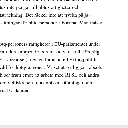
 inte pengar till hbtq-rättigheter och
utsträckning. Det räcker inte att trycka på ja-
tsättningar för hbtq-personer i Europa. Man måste
btq-personers rättigheter i EU-parlamentet under
 att den kampen är och måste vara fullt förenlig
EU:s resurser, med en humanare flyktingpolitik,
dd för hbtq-personer. Vi vet att vi ligger i absolut
ch ser fram emot att arbeta med RFSL och andra
e homofobiska och transfobiska stämningar som
lera EU-länder.