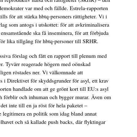
emokrater var med och fällde. Estrela-rapporten
ills för att stärka hbtq-personers rättigheter. Vi i
lag som antogs i utskottet: för att avkriminalisera
h ensamstående ska få inseminera, för att förbjuda
 för lika tillgång för hbtq-personer till SRHR.
ssiva förslag och fått en rapport till plenum med
ner. Tyvärr reagerade högern med oönskad
ligen röstades ner. Vi välkomnade att
s i Direktivet för skyddsgrunder för asyl, ett krav
orten handlade om att ge grönt kort till EU:s asyl
och förblir och inhuman och bygger murar. Även om
et inte till en ja röst för hela paketet –
nte legitimera en politik som idag bland annat
havet och så kallade push backs, där flyktingar