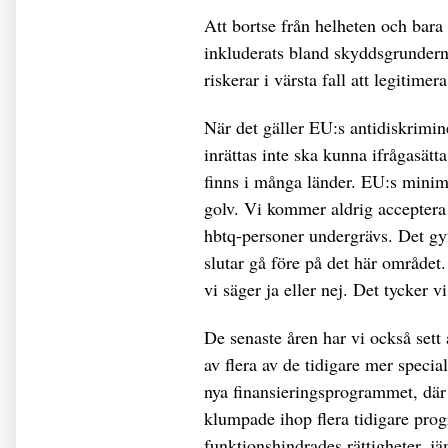
Att bortse från helheten och bara 
inkluderats bland skyddsgrunderna
riskerar i värsta fall att legitime
När det gäller EU:s antidiskrimin
inrättas inte ska kunna ifrågasät
finns i många länder. EU:s minimil
golv. Vi kommer aldrig acceptera 
hbtq-personer undergrävs. Det gyn
slutar gå före på det här området.
vi säger ja eller nej. Det tycker v
De senaste åren har vi också sett
av flera av de tidigare mer speci
nya finansieringsprogrammet, där
klumpade ihop flera tidigare progr
funktionshindrades rättigheter, 