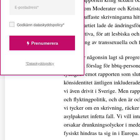
rapport som Moderater och Kristd
hade de tuffaste skrivningarna hitt
Vänsterpartiet lade de ändringsför
Godkänn dataskyddspolicy*
HIV positiva, för att lesbiska oc
sterilisering av transsexuella och
Prenumerera
Ingen har någonsin lagt så progre
*Dataskyddspolicy
så skarpa förslag för hbtq-perso
tydlighet emot rapporten som slut
könsidentitet äntligen inkluderade
vi även drivit i Sverige. Men rapp
och flyktingpolitik, och den är 
vi tycker om en skrivning, räcker d
asylpaketet infetta fall. Vi vill i
orsakar drunkningsolyckor i medel
fysiskt hindras ta sig in i Europa.