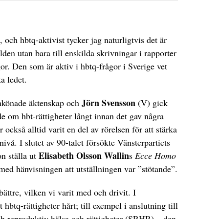
, och hbtq-aktivist tycker jag naturligtvis det är
bilden utan bara till enskilda skrivningar i rapporter
r. Den som är aktiv i hbtq-frågor i Sverige vet
ta ledet.
Jörn Svensson
amkönade äktenskap och
(V) gick
e om hbt-rättigheter långt innan det gav några
 också alltid varit en del av rörelsen för att stärka
ivå. I slutet av 90-talet försökte Vänsterpartiets
Elisabeth Olsson Wallin
n ställa ut
s
Ecce Homo
ed hänvisningen att utställningen var ”stötande”.
 bättre, vilken vi varit med och drivit. I
 hbtq-rättigheter hårt; till exempel i anslutning till
ch reproduktiv hälsa och rättigheter (SRHR) – den