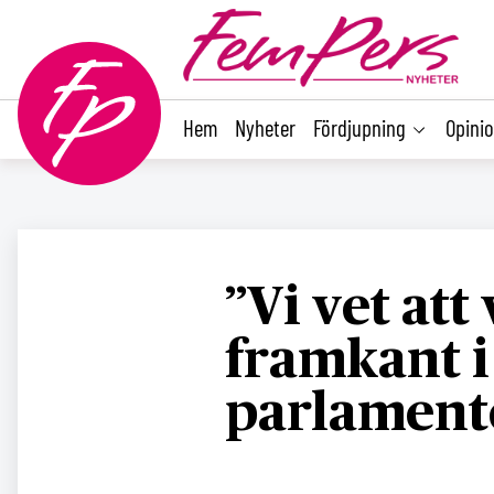
main
content
Hem
Nyheter
Fördjupning
Opini
”Vi vet att 
framkant i
parlament