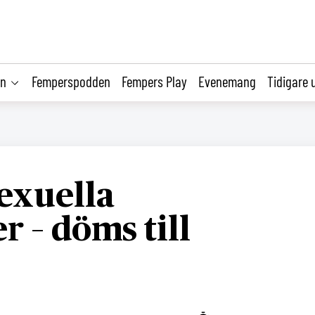
on
Femperspodden
Fempers Play
Evenemang
Tidigare 
exuella
r – döms till