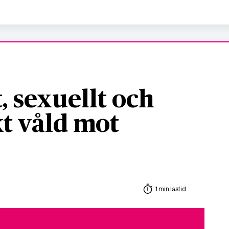
, sexuellt och
t våld mot
1 min lästid