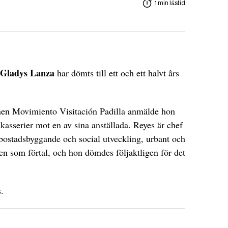
1 min lästid
Gladys Lanza
har dömts till ett och ett halvt års
onen Movimiento Visitación Padilla anmälde hon
akasserier mot en av sina anställada. Reyes är chef
bostadsbyggande och social utveckling, urbant och
len som förtal, och hon dömdes följaktligen för det
.