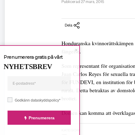
Publicerad 27 mars, 2015
Dela
Honduranska kvinnorättskämpen
fängelse.
Prenumerera gratis på vårt
Som representant för organisati
NYHETSBREV
Juan Carlos Reyes för sexuella tr
för FUNDEVI, en institution för 
ruralt. Detta betraktas av domsto
brottet.
Godkänn dataskyddspolicy*
Domen kan komma att överklagas
Prenumerera
KATEGORI