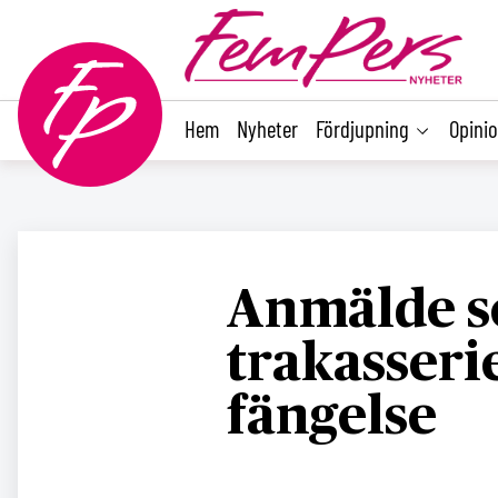
main
content
Hem
Nyheter
Fördjupning
Opini
Anmälde s
trakasserie
fängelse