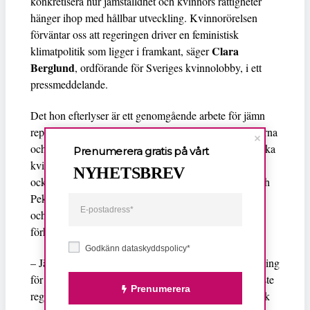
konkretisera hur jämställdhet och kvinnors rättigheter
hänger ihop med hållbar utveckling. Kvinnorörelsen
förväntar oss att regeringen driver en feministisk
Clara
klimatpolitik som ligger i framkant, säger
Berglund
, ordförande för Sveriges kvinnolobby, i ett
pressmeddelande.
Det hon efterlyser är ett genomgående arbete för jämn
representation mellan kvinnor och män i förhandlingarna
och för hur de resurser som fördelas kommer att påverka
Prenumerera gratis på vårt
kvinnors och mäns liv och villkor. Kvinnolobbyn vill
NYHETSBREV
också att kopplingen mellan klimatförhandlingarna och
Pekingplattformen och sambandet mellan jämställdhet
och hållbar ekonomisk utveckling tydliggörs i
förhandlingarna.
Godkänn dataskyddspolicy*
– Jämställdhet och kvinnors rättigheter är en förutsättning
för att världens länder ska nå klimatmålen. Därför måste
Prenumerera
regeringarna arbeta för detta. Sverige har en feministisk