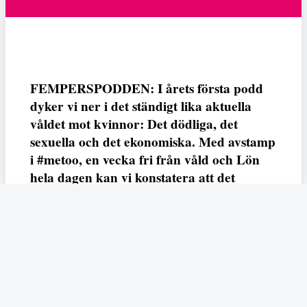
FEMPERSPODDEN: I årets första podd
dyker vi ner i det ständigt lika aktuella
våldet mot kvinnor: Det dödliga, det
sexuella och det ekonomiska. Med avstamp
i #metoo, en vecka fri från våld och Lön
hela dagen kan vi konstatera att det
varken saknas kunskap, data eller behov.
Vi efterlyser våldsprevention, ursäkter och
löneutjämnande åtgärder från såväl fack,
arbetsgivare och beslutsfattare.
Fempers
Fempers evenemang