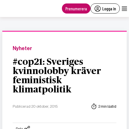
main
content
Prenumerera
Logga in
Nyheter
#cop21: Sveriges
kvinnolobby kräver
feministisk
klimatpolitik
Publicerad 20 oktober, 2015
2 min lästid
Dela