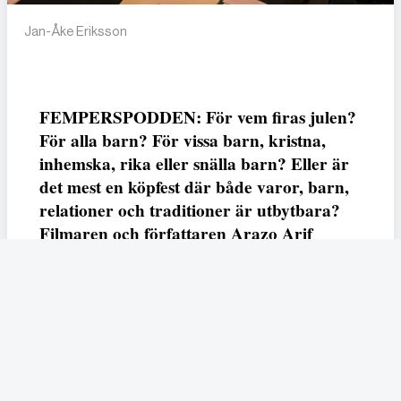
Jan-Åke Eriksson
FEMPERSPODDEN: För vem firas julen?
För alla barn? För vissa barn, kristna,
inhemska, rika eller snälla barn? Eller är
det mest en köpfest där både varor, barn,
relationer och traditioner är utbytbara?
Filmaren och författaren Arazo Arif
adresserar samtliga frågor i den första
svenska julfilmen ur ett migrantperspektiv
– En juldröm – som hade premiär i SVT
23 december.
Fempers
Fempers evenemang