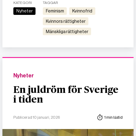
KATEGORI
TAGGAR
Nyheter
feminism
kvinnofrid
kvinnors rättigheter
mänskliga rättigheter
Nyheter
En juldröm för Sverige
i tiden
Publicerad 10 januari, 2026
1 min lästid