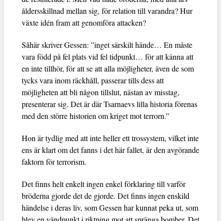
åldersskillnad mellan sig, för relation till varandra? Hur
växte idén fram att genomföra attacken?
Såhär skriver Gessen: ”inget särskilt hände… En måste
vara född på fel plats vid fel tidpunkt… för att känna att
en inte tillhör, för att se att alla möjligheter, även de som
tycks vara inom räckhåll, passerar tills dess att
möjligheten att bli någon tillslut, nästan av misstag,
presenterar sig. Det är där Tsarnaevs lilla historia förenas
med den större historien om kriget mot terrorn.”
Hon är tydlig med att inte heller ett trossystem, vilket inte
ens är klart om det fanns i det här fallet, är den avgörande
faktorn för terrorism.
Det finns helt enkelt ingen enkel förklaring till varför
bröderna gjorde det de gjorde. Det finns ingen enskild
händelse i deras liv, som Gessen har kunnat peka ut, som
blev en vändpunkt i riktning mot att spränga bomber. Det