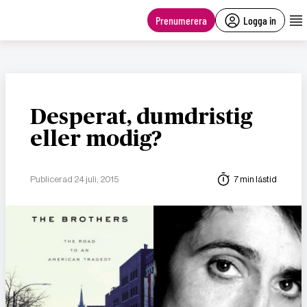
main
content
Prenumerera
Logga in
Desperat, dumdristig
eller modig?
Publicerad 24 juli, 2015
7 min lästid