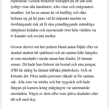
exploderat. Gessen beskriver förloppet på ett sätt som
tydligt visar alla muslimers, icke-vitas och emigranters
utsatthet. Att ha en annan än vit hudfärg och råka
befinna sig på fel plats vid fel tidpunkt innebär en
överhängande risk att få sina grundläggande mänskliga
rättigheter kränkta och exponerade över hela världen via
tv-kanaler och sociala medier.
Gessen skriver om hur polisen bland annat följde efter en
skadad student till sjukhuset och att samma kille hängdes
ut som misstänkt i media innan han friades 24 timmar
senare. Då hade han förlorat sin bostad och sina pengar,
(FBI lär aldrig ha lämnat tillbaka plånboken). Och så
fortsatte det. Flera andra personer råkade ut för samma
sak. Alla som var mörka och bar ryggsäck och hade
fångats på kamera kring målgången var automatiskt
misstänkta. Några av dem offer som själva skadades eller
till och med dog.