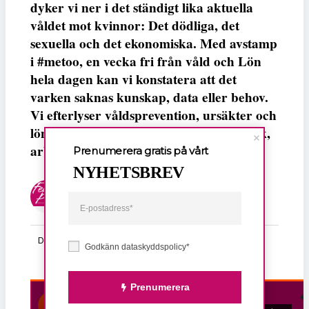
dyker vi ner i det ständigt lika aktuella
våldet mot kvinnor: Det dödliga, det
sexuella och det ekonomiska. Med avstamp
i #metoo, en vecka fri från våld och Lön
hela dagen kan vi konstatera att det
varken saknas kunskap, data eller behov.
Vi efterlyser våldsprevention, ursäkter och
löneutjämnande åtgärder från såväl fack,
arbetsgivare och beslutsfattare.
Prenumerera gratis på vårt
NYHETSBREV
Fempers
Fempers evenemang
Dela
Godkänn dataskyddspolicy*
Prenumerera