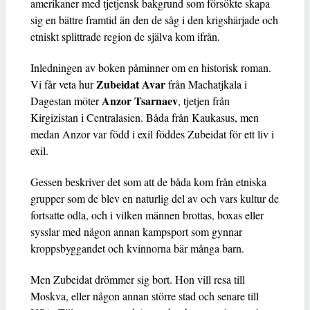
amerikaner med tjetjensk bakgrund som försökte skapa
sig en bättre framtid än den de såg i den krigshärjade och
etniskt splittrade region de själva kom ifrån.
Inledningen av boken påminner om en historisk roman.
Zubeidat Avar
Vi får veta hur
från Machatjkala i
Anzor Tsarnaev
Dagestan möter
, tjetjen från
Kirgizistan i Centralasien. Båda från Kaukasus, men
medan Anzor var född i exil föddes Zubeidat för ett liv i
exil.
Gessen beskriver det som att de båda kom från etniska
grupper som de blev en naturlig del av och vars kultur de
fortsatte odla, och i vilken männen brottas, boxas eller
sysslar med någon annan kampsport som gynnar
kroppsbyggandet och kvinnorna bär många barn.
Men Zubeidat drömmer sig bort. Hon vill resa till
Moskva, eller någon annan större stad och senare till