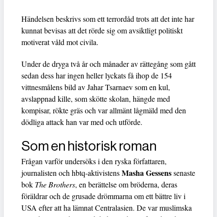
Händelsen beskrivs som ett terrordåd trots att det inte har
kunnat bevisas att det rörde sig om avsiktligt politiskt
motiverat våld mot civila.
Under de dryga två år och månader av rättegång som gått
sedan dess har ingen heller lyckats få ihop de 154
vittnesmålens bild av Jahar Tsarnaev som en kul,
avslappnad kille, som skötte skolan, hängde med
kompisar, rökte gräs och var allmänt lågmäld med den
dödliga attack han var med och utförde.
Som en historisk roman
Frågan varför undersöks i den ryska författaren,
Masha Gessens
journalisten och hbtq-aktivistens
senaste
bok
The Brothers
, en berättelse om bröderna, deras
föräldrar och de grusade drömmarna om ett bättre liv i
USA efter att ha lämnat Centralasien. De var muslimska