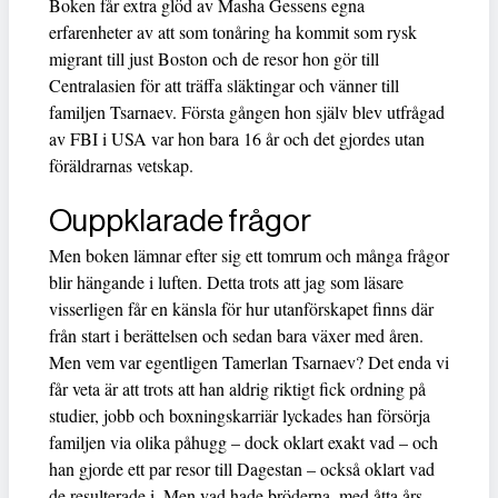
Boken får extra glöd av Masha Gessens egna
erfarenheter av att som tonåring ha kommit som rysk
migrant till just Boston och de resor hon gör till
Centralasien för att träffa släktingar och vänner till
familjen Tsarnaev. Första gången hon själv blev utfrågad
av FBI i USA var hon bara 16 år och det gjordes utan
föräldrarnas vetskap.
Ouppklarade frågor
Men boken lämnar efter sig ett tomrum och många frågor
blir hängande i luften. Detta trots att jag som läsare
visserligen får en känsla för hur utanförskapet finns där
från start i berättelsen och sedan bara växer med åren.
Men vem var egentligen Tamerlan Tsarnaev? Det enda vi
får veta är att trots att han aldrig riktigt fick ordning på
studier, jobb och boxningskarriär lyckades han försörja
familjen via olika påhugg – dock oklart exakt vad – och
han gjorde ett par resor till Dagestan – också oklart vad
de resulterade i. Men vad hade bröderna, med åtta års