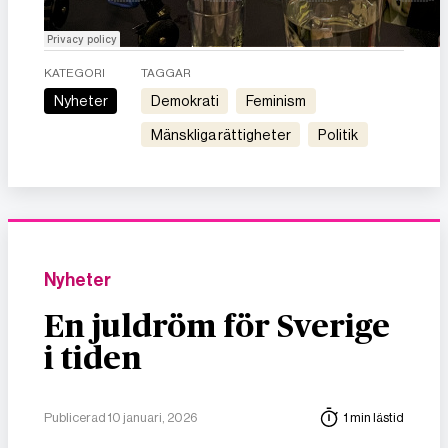
KATEGORI
TAGGAR
Nyheter
demokrati
feminism
mänskliga rättigheter
politik
Nyheter
En juldröm för Sverige
i tiden
Publicerad 10 januari, 2026
1 min lästid