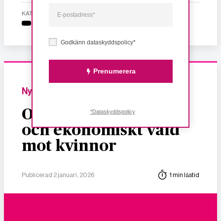
KATEGORI
Godkänn dataskyddspolicy*
Prenumerera
Nyheter
Om dödligt, sexuellt
*Dataskyddspolicy
och ekonomiskt våld
mot kvinnor
Publicerad 2 januari, 2026
1 min lästid