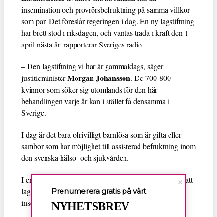
insemination och provrörsbefruktning på samma villkor
som par. Det föreslår regeringen i dag. En ny lagstiftning
har brett stöd i riksdagen, och väntas träda i kraft den 1
april nästa år, rapporterar Sveriges radio.
– Den lagstiftning vi har är gammaldags, säger
Morgan Johansson
justitieminister
. De 700-800
kvinnor som söker sig utomlands för den här
behandlingen varje år kan i stället få densamma i
Sverige.
I dag är det bara ofrivilligt barnlösa som är gifta eller
sambor som har möjlighet till assisterad befruktning inom
den svenska hälso- och sjukvården.
I en remiss till lagrådet föreslår alltså regeringen i dag att
lagen ska ändras så att även singelkvinnor får rätt till
Prenumerera gratis på vårt
insemination och provrörsbefruktning.
NYHETSBREV