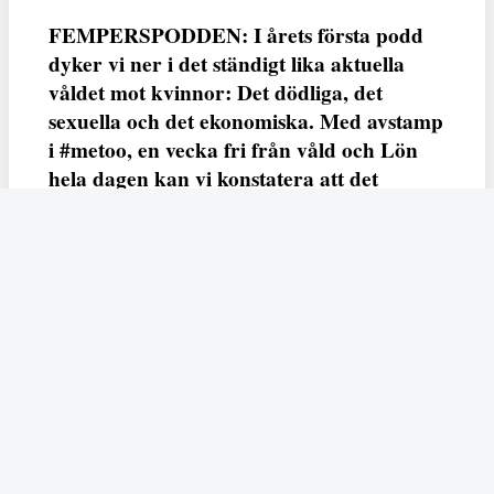
FEMPERSPODDEN: I årets första podd
dyker vi ner i det ständigt lika aktuella
våldet mot kvinnor: Det dödliga, det
sexuella och det ekonomiska. Med avstamp
i #metoo, en vecka fri från våld och Lön
hela dagen kan vi konstatera att det
varken saknas kunskap, data eller behov.
Vi efterlyser våldsprevention, ursäkter och
löneutjämnande åtgärder från såväl fack,
arbetsgivare och beslutsfattare.
Fempers
Fempers evenemang
Dela