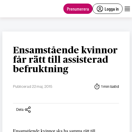
main
content
Prenumerera
Logga in
Ensamstående kvinnor
får rätt till assisterad
befruktning
Publicerad 22 maj, 2015
1 min lästid
Dela
Ensamstående kvinnor ska ha samma rätt till