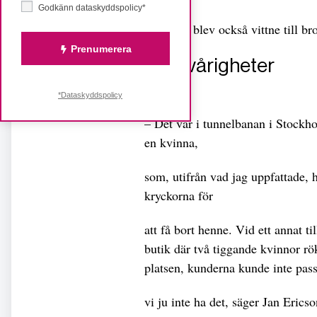
Godkänn dataskyddspolicy*
Men han blev också vittne till bro
Prenumerera
Ser svårigheter
*Dataskyddspolicy
– Det var i tunnelbanan i Stock
en kvinna,
som, utifrån vad jag uppfattade, 
kryckorna för
att få bort henne. Vid ett annat ti
butik där två tiggande kvinnor rö
platsen, kunderna kunde inte pas
vi ju inte ha det, säger Jan Ericso