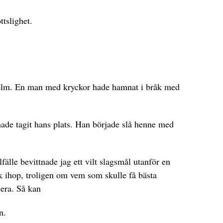
ttslighet.
holm. En man med kryckor hade hamnat i bråk med
hade tagit hans plats. Han började slå henne med
llfälle bevittnade jag ett vilt slagsmål utanför en
k ihop, troligen om vem som skulle få bästa
sera. Så kan
n.