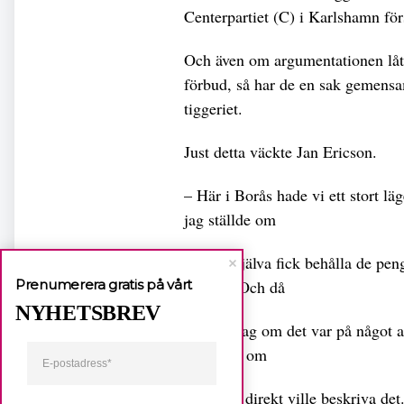
Centerpartiet (C) i Karlshamn förs
Och även om argumentationen låte
förbud, så har de en sak gemensam
tiggeriet.
Just detta väckte Jan Ericson.
­– Här i Borås hade vi ett stort 
jag ställde om
ifall de själva fick behålla de pen
Prenumerera gratis på vårt
Borås”. Och då
NYHETSBREV
frågade jag om det var på något an
var, även om
man inte direkt ville beskriva det