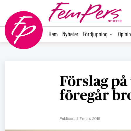
main
content
Hem
Nyheter
Fördjupning
Opini
Förslag på
föregår b
Publicerad 17 mars, 2015