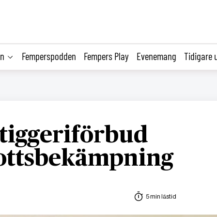
on
Femperspodden
Fempers Play
Evenemang
Tidigare 
 tiggeriförbud
rottsbekämpning
5 min lästid