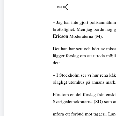
Dela
– Jag har inte gjort polisanmälnin
brottslighet. Men jag borde nog 
Ericson
Moderaterna (M).
Det han har sett och hört av miss
lägger förslag om att utreda möjlig
det:
­– I Stockholm ser vi hur rena kåk
olagligt utomhus på annans mark. 
Förutom en del förslag från enskil
Sverigedemokraterna (SD) som ar
införa ett förbud mot tiggeri. Lan