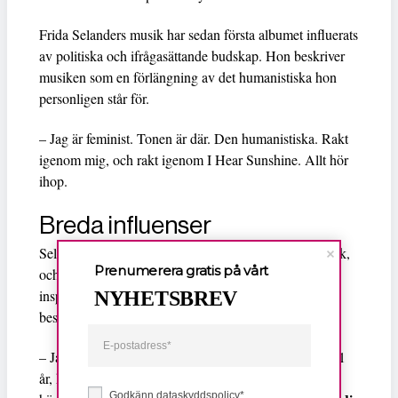
Frida Selanders musik har sedan första albumet influerats
av politiska och ifrågasättande budskap. Hon beskriver
musiken som en förlängning av det humanistiska hon
personligen står för.
– Jag är feminist. Tonen är där. Den humanistiska. Rakt
igenom mig, och rakt igenom I Hear Sunshine. Allt hör
ihop.
Breda influenser
Selander beskriver breda influenser i sin akustiska lyrik,
Prenumerera gratis på vårt
och att hon på senare år öppnat upp för allt fler
inspirationskällor i den nya musiken som hon själv
NYHETSBREV
beskriver som pop.
Bob Dylan
– Jag började med att härma
när jag var 11
år, hela grejen med munspel och allt. Som 14-åring
Godkänn dataskyddspolicy*