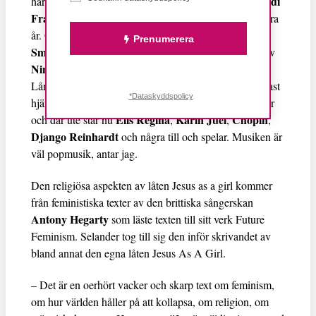
Kurt Cobain
Ani di
härmade jag
. På gymnasiet var det
Franco
Neil Young
. Sen lät jag, och såg ut som
i några
Patti
år. Gled in på bluesen, fastnade i ett riff. Så kom
Prenumerera
Smith
och knockade mig. Strax efter blev jag besatt av
Nina Simone
Michael Jackson
. Kanske också av
.
Billie Holiday
Långsamt smög sig
in, och la sig närmast
*Dataskyddspolicy
hjärtat. Alla är kvar, men nu har jag öppnat mitt fönster
Elis Regina
Karin Juel
Chopin
och där ute står nu
,
,
,
Django Reinhardt
och några till och spelar. Musiken är
väl popmusik, antar jag.
Den religiösa aspekten av låten Jesus as a girl kommer
från feministiska texter av den brittiska sångerskan
Antony Hegarty
som läste texten till sitt verk Future
Feminism. Selander tog till sig den inför skrivandet av
bland annat den egna låten Jesus As A Girl.
– Det är en oerhört vacker och skarp text om feminism,
om hur världen håller på att kollapsa, om religion, om