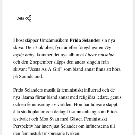
Dela
Frida Selander
I höst släpper Umeåmusikern
sin nya
skiva. Den 7 oktober, fyra år efter föregångaren
Try
again baby
, kommer det nya albumet
I hear sunshine
och den 2 september släpps den andra singeln från
skivan; ”Jesus As A Girl” som bland annat finns att höra
på Soundcloud.
Frida Selanders musik är feministiskt influerad och de
nya låtarna flirtar bland annat med religiösa ledare, genus
och en feminisering av världen. Hon har tidigare släppt
åtta studioplattor och deltagit i sammanhang som Pride-
festivaler och Moa Svan med Gäster. Feministiskt
Perspektiv har intervjuat Selander om influenserna till
den feministiskt inspirerade lyriken.