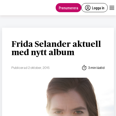
main
content
Prenumerera
Logga in
Frida Selander aktuell
med nytt album
Publicerad 2 oktober, 2015
3 min lästid