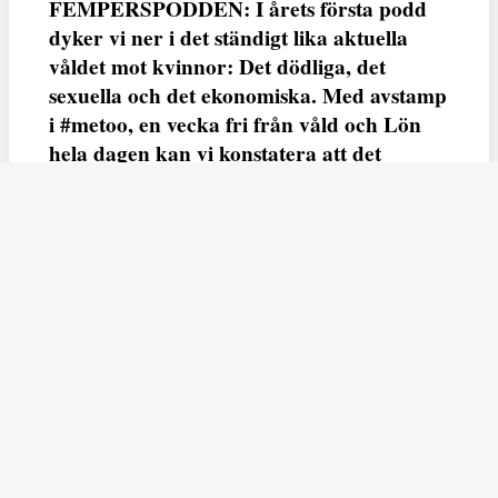
FEMPERSPODDEN: I årets första podd
dyker vi ner i det ständigt lika aktuella
våldet mot kvinnor: Det dödliga, det
sexuella och det ekonomiska. Med avstamp
i #metoo, en vecka fri från våld och Lön
hela dagen kan vi konstatera att det
varken saknas kunskap, data eller behov.
Vi efterlyser våldsprevention, ursäkter och
löneutjämnande åtgärder från såväl fack,
arbetsgivare och beslutsfattare.
Fempers
Fempers evenemang
Dela