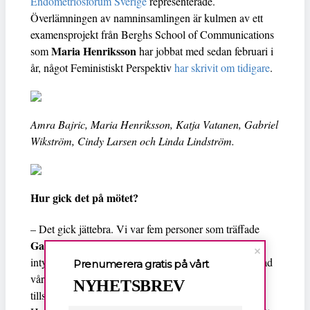
Endometriosforum Sverige
representerade.
Överlämningen av namninsamlingen är kulmen av ett
examensprojekt från Berghs School of Communications
Maria Henriksson
som
har jobbat med sedan februari i
år, något Feministiskt Perspektiv
har skrivit om tidigare
.
Amra Bajric, Maria Henriksson, Katja Vatanen, Gabriel
Wikström, Cindy Larsen och Linda Lindström.
Hur gick det på mötet?
– Det gick jättebra. Vi var fem personer som träffade
Gabriel Wikström
och jag överlämnade ett inramat
intyg av insamlingen med siffran 22 450 namn för ökad
Prenumerera gratis på vårt
vård och kunskap om endometrios, samt krav,
NYHETSBREV
tillsammans med organisationernas namn, säger Maria