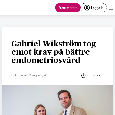
main
content
Prenumerera
Logga in
Gabriel Wikström tog
emot krav på bättre
endometriosvård
Publicerad 18 augusti, 2015
3 min lästid