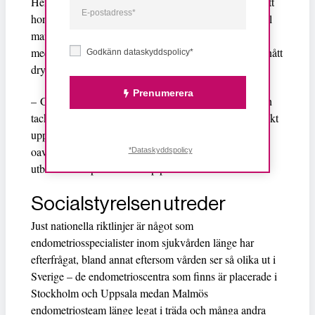
Henriksson till Feministiskt Perspektiv och förklarar att
hon också den senaste veckan har genomfört en digital
manifestation med samma budskap på sociala medier
med mycket stor spridning. På kort tid har budskapet nått
Godkänn dataskyddspolicy*
drygt 660 000 personer.
Prenumerera
– Gabriel Wikström var positiv vid överlämningen och
tackade oss för vårt engagemang och för att vi har väckt
uppmärksamhet kring sjukdomen och han menade att
oavsett nationella riktlinjer krävs det också att man
*Dataskyddspolicy
utbildar och sprider kunskap på den här nivån också.
Socialstyrelsen utreder
Just nationella riktlinjer är något som
endometriosspecialister inom sjukvården länge har
efterfrågat, bland annat eftersom vården ser så olika ut i
Sverige – de endometrioscentra som finns är placerade i
Stockholm och Uppsala medan Malmös
endometriosteam länge legat i träda och många andra