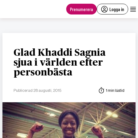
main
content
Prenumerera
Logga in
Glad Khaddi Sagnia
sjua i världen efter
personbästa
Publicerad 28 augusti, 2015
1 min lästid