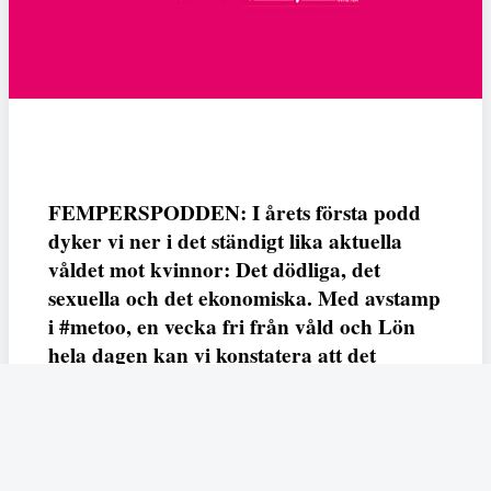
FEMPERSPODDEN: I årets första podd
dyker vi ner i det ständigt lika aktuella
våldet mot kvinnor: Det dödliga, det
sexuella och det ekonomiska. Med avstamp
i #metoo, en vecka fri från våld och Lön
hela dagen kan vi konstatera att det
varken saknas kunskap, data eller behov.
Vi efterlyser våldsprevention, ursäkter och
löneutjämnande åtgärder från såväl fack,
arbetsgivare och beslutsfattare.