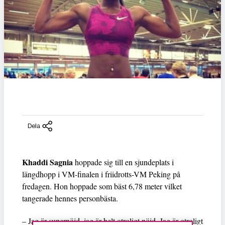
Dela
Khaddi Sagnia
hoppade sig till en sjundeplats i
längdhopp i VM-finalen i friidrotts-VM Peking på
fredagen. Hon hoppade som bäst 6,78 meter vilket
tangerade hennes personbästa.
– Jag är supernöjd, jag är helt otroligt nöjd. Jag är otroligt