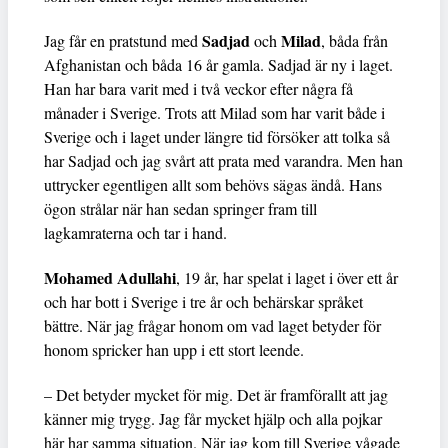
Sadjad
Milad
Jag får en pratstund med
och
, båda från
Afghanistan och båda 16 år gamla. Sadjad är ny i laget.
Han har bara varit med i två veckor efter några få
månader i Sverige. Trots att Milad som har varit både i
Sverige och i laget under längre tid försöker att tolka så
har Sadjad och jag svårt att prata med varandra. Men han
uttrycker egentligen allt som behövs sägas ändå. Hans
ögon strålar när han sedan springer fram till
lagkamraterna och tar i hand.
Mohamed Adullahi
, 19 år, har spelat i laget i över ett år
och har bott i Sverige i tre år och behärskar språket
bättre. När jag frågar honom om vad laget betyder för
honom spricker han upp i ett stort leende.
– Det betyder mycket för mig. Det är framförallt att jag
känner mig trygg. Jag får mycket hjälp och alla pojkar
här har samma situation. När jag kom till Sverige vågade