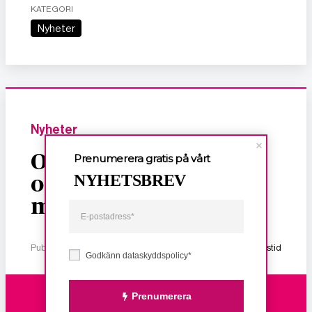
KATEGORI
Nyheter
Nyheter
Om dödligt, sexuellt
Prenumerera gratis på vårt
NYHETSBREV
och ekonomiskt våld
mot kvinnor
Publicerad 2 januari, 2026
1 min lästid
Godkänn dataskyddspolicy*
Prenumerera