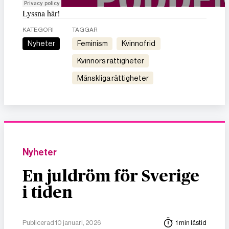
Lyssna här!
KATEGORI
TAGGAR
Nyheter
feminism
kvinnofrid
kvinnors rättigheter
mänskliga rättigheter
Nyheter
En juldröm för Sverige
i tiden
Publicerad 10 januari, 2026
1 min lästid