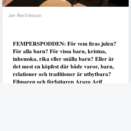
Jan-Åke Eriksson
FEMPERSPODDEN: För vem firas julen?
För alla barn? För vissa barn, kristna,
inhemska, rika eller snälla barn? Eller är
det mest en köpfest där både varor, barn,
relationer och traditioner är utbytbara?
Filmaren och författaren Arazo Arif
adresserar samtliga frågor i den första
svenska julfilmen ur ett migrantperspektiv
– En juldröm – som hade premiär i SVT
23 december.
Fempers