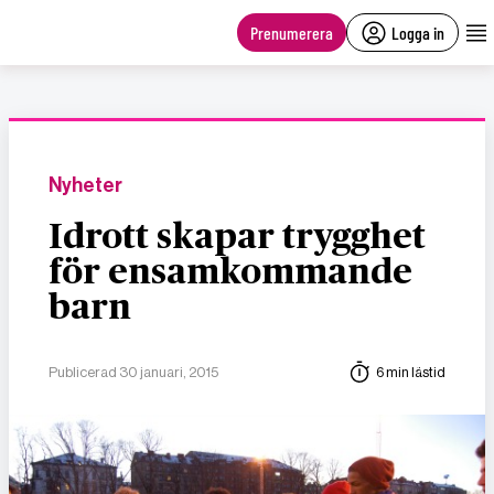
main
content
Prenumerera
Logga in
Nyheter
Idrott skapar trygghet
för ensamkommande
barn
Publicerad 30 januari, 2015
6 min lästid