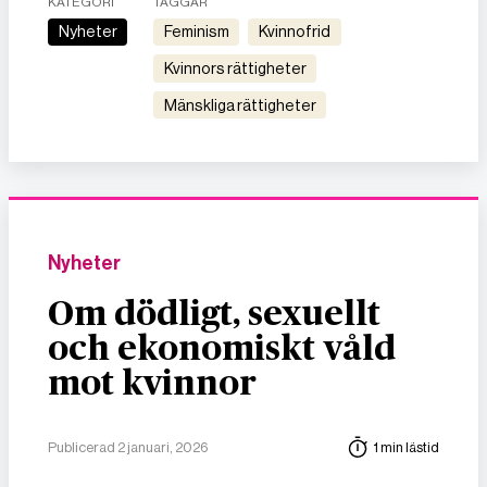
KATEGORI
TAGGAR
Nyheter
feminism
kvinnofrid
kvinnors rättigheter
mänskliga rättigheter
Nyheter
Om dödligt, sexuellt
och ekonomiskt våld
mot kvinnor
Publicerad 2 januari, 2026
1 min lästid