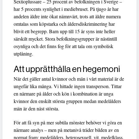
Sextioplussare – 25 procent av befolkningen i Sverige –
har 5 procents synlighet i mediebruset. På tjugo år har
andelen äldre inte ökat nämnvärt, trots att äldre numera
omtalas som köpstarka och åldersdiskriminering har
blivit ett begrepp. Barn upp till 15 år syns inte heller
särskilt mycket. Stora befolkningsgrupper är nästintill
osynliga och det finns fog för att tala om symbolisk
utplåning.
Att upprätthålla en hegemoni
När det gäller antal kvinnor och män i vårt material är de
ungefär lika många. Vi hittade ingen transperson. Tittar
en närmare på ålder och kön i kombination är unga
kvinnor den enskilt största gruppen medan medelålders
män är den näst största.
För att få syn på mer subtila mönster behöver vi göra en
närmare analys – men på metanivå träder bilden av en
normat fram: medelålders, heterosexuell, vit, medelklass,