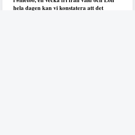
i #metoo, en vecka fri från våld och Lön
hela dagen kan vi konstatera att det
varken saknas kunskap, data eller behov.
Vi efterlyser våldsprevention, ursäkter och
löneutjämnande åtgärder från såväl fack,
arbetsgivare och beslutsfattare.
Fempers
Fempers evenemang
Dela