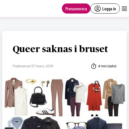
main
content
Prenumerera
Logga in
Queer saknas i bruset
Publicerad 27 mars, 2015
4 min lästid