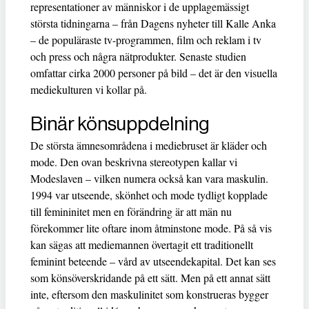
representationer av människor i de upplagemässigt
största tidningarna – från Dagens nyheter till Kalle Anka
– de populäraste tv-programmen, film och reklam i tv
och press och några nätprodukter. Senaste studien
omfattar cirka 2000 personer på bild – det är den visuella
mediekulturen vi kollar på.
Binär könsuppdelning
De största ämnesområdena i mediebruset är kläder och
mode. Den ovan beskrivna stereotypen kallar vi
Modeslaven – vilken numera också kan vara maskulin.
1994 var utseende, skönhet och mode tydligt kopplade
till femininitet men en förändring är att män nu
förekommer lite oftare inom åtminstone mode. På så vis
kan sägas att mediemannen övertagit ett traditionellt
feminint beteende – vård av utseendekapital. Det kan ses
som könsöverskridande på ett sätt. Men på ett annat sätt
inte, eftersom den maskulinitet som konstrueras bygger