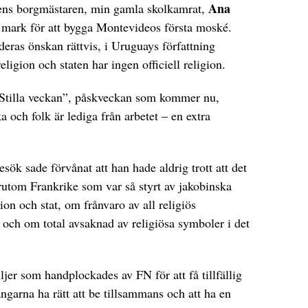
Ana
dens borgmästaren, min gamla skolkamrat,
 mark för att bygga Montevideos första moské.
deras önskan rättvis, i Uruguays författning
religion och staten har ingen officiell religion.
 ”Stilla veckan”, påskveckan som kommer nu,
ka och folk är lediga från arbetet – en extra
ök sade förvånat att han hade aldrig trott att det
örutom Frankrike som var så styrt av jakobinska
on och stat, om frånvaro av all religiös
n och om total avsaknad av religiösa symboler i det
er som handplockades av FN för att få tillfällig
garna ha rätt att be tillsammans och att ha en