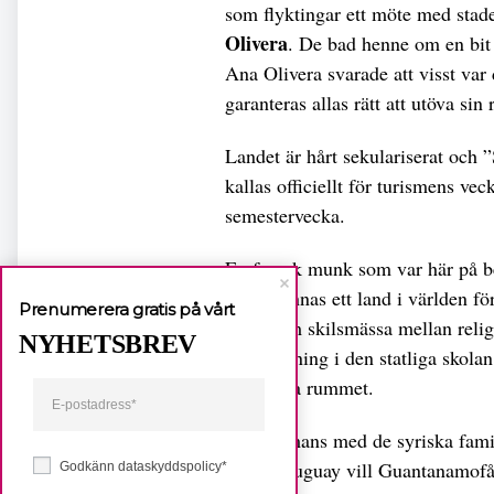
som flyktingar ett möte med sta
Olivera
. De bad henne om en bit
Ana Olivera svarade att visst var 
garanteras allas rätt att utöva sin 
Landet är hårt sekulariserat och
kallas officiellt för turismens vec
semestervecka.
En fransk munk som var här på bes
kunde finnas ett land i världen f
Prenumerera gratis på vårt
regler om skilsmässa mellan religi
NYHETSBREV
undervisning i den statliga skola
offentliga rummet.
Tillsammans med de syriska familj
asyl i Uruguay vill Guantanamofån
Godkänn dataskyddspolicy*