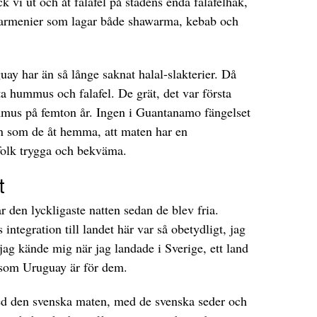
 vi ut och åt falafel på stadens enda falafelhak,
 armenier som lagar både shawarma, kebab och
uay har än så långe saknat halal-slakterier. Då
a hummus och falafel. De grät, det var första
mmus på femton år. Ingen i Guantanamo fängelset
n som de åt hemma, att maten har en
folk trygga och bekväma.
t
r den lyckligaste natten sedan de blev fria.
s integration till landet här var så obetydligt, jag
jag kände mig när jag landade i Sverige, ett land
som Uruguay är för dem.
ed den svenska maten, med de svenska seder och