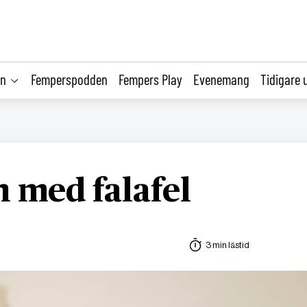
on
Femperspodden
Fempers Play
Evenemang
Tidigare 
n med falafel
3 min lästid