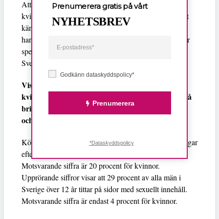
Att siffror och statistik visar på könsskillnad, att fler
Prenumerera gratis på vårt
kvinnor söker efter hälsorelaterad information har varit
NYHETSBREV
känt i mer än 10 år. Ändå görs inte tillräckligt
handlingskraftiga satsningar inom digitala hälsotjänster
specifikt anpassade för målgrupper utöver normen i
Sverige.
Godkänn dataskyddspolicy*
Visst är det märkligt, när det är övervägande fler
kvinnor som arbetar inom sjukvården, att det ändå
Prenumerera
brister i satsningarna på grund av organisatoriska
och politiska maktstrukturer.
Könsskillnaden är också påtaglig när det gäller sökningar
*Dataskyddspolicy
efter skämt, serier och humor. Där är 47 procent män.
Motsvarande siffra är 20 procent för kvinnor.
Upprörande siffror visar att 29 procent av alla män i
Sverige över 12 år tittar på sidor med sexuellt innehåll.
Motsvarande siffra är endast 4 procent för kvinnor.