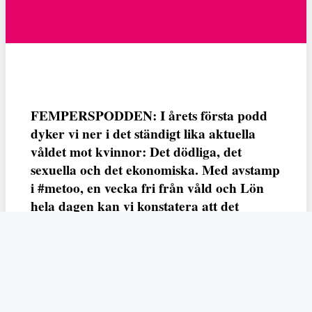
FEMPERSPODDEN: I årets första podd
dyker vi ner i det ständigt lika aktuella
våldet mot kvinnor: Det dödliga, det
sexuella och det ekonomiska. Med avstamp
i #metoo, en vecka fri från våld och Lön
hela dagen kan vi konstatera att det
varken saknas kunskap, data eller behov.
Vi efterlyser våldsprevention, ursäkter och
löneutjämnande åtgärder från såväl fack,
arbetsgivare och beslutsfattare.