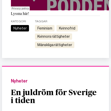
Lyssna här!
KATEGORI
TAGGAR
Nyheter
feminism
kvinnofrid
kvinnors rättigheter
mänskliga rättigheter
Nyheter
En juldröm för Sverige
i tiden