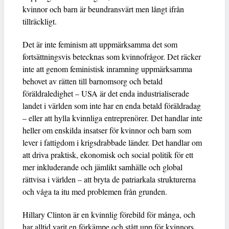
kvinnor och barn är beundransvärt men långt ifrån
tillräckligt.
Det är inte feminism att uppmärksamma det som
fortsättningsvis betecknas som kvinnofrågor. Det räcker
inte att genom feministisk inramning uppmärksamma
behovet av rätten till barnomsorg och betald
föräldraledighet – USA är det enda industrialiserade
landet i världen som inte har en enda betald föräldradag
– eller att hylla kvinnliga entreprenörer. Det handlar inte
heller om enskilda insatser för kvinnor och barn som
lever i fattigdom i krigsdrabbade länder. Det handlar om
att driva praktisk, ekonomisk och social politik för ett
mer inkluderande och jämlikt samhälle och global
rättvisa i världen – att bryta de patriarkala strukturerna
och våga ta itu med problemen från grunden.
Hillary Clinton är en kvinnlig förebild för många, och
har alltid varit en förkämpe och stått upp för kvinnors