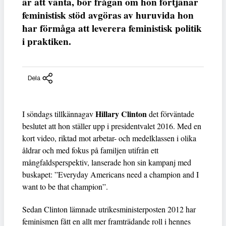
är att vänta, bör frågan om hon förtjänar
feministisk stöd avgöras av huruvida hon
har förmåga att leverera feministisk politik
i praktiken.
Dela
Hillary Clinton
I söndags tillkännagav
det förväntade
beslutet att hon ställer upp i presidentvalet 2016. Med en
kort video, riktad mot arbetar- och medelklassen i olika
åldrar och med fokus på familjen utifrån ett
mångfaldsperspektiv, lanserade hon sin kampanj med
buskapet: ”Everyday Americans need a champion and I
want to be that champion”.
Sedan Clinton lämnade utrikesministerposten 2012 har
feminismen fått en allt mer framträdande roll i hennes