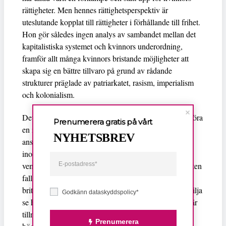
rättigheter. Men hennes rättighetsperspektiv är
uteslutande kopplat till rättigheter i förhållande till frihet.
Hon gör således ingen analys av sambandet mellan det
kapitalistiska systemet och kvinnors underordning,
framför allt många kvinnors bristande möjligheter att
skapa sig en bättre tillvaro på grund av rådande
strukturer präglade av patriarkatet, rasism, imperialism
och kolonialism.
Detta begränsar möjligheterna för Hillary Clinton att föra
Prenumerera gratis på vårt
en inkluderande feministisk politik, även om hon själv
NYHETSBREV
anser sig stå för lika rättigheter för kvinnor och män
inom alla områden. Om Hillary Clinton skulle få välja
vem hon skulle vilja se i rollen som sig själv skulle lotten
Meryl Streep
falla på
, sade hon i en intervju med
brittiska
The Guardian
förra året. Många skulle nog vilja
Godkänn dataskyddspolicy*
se henne i rollen som USA:s nästa president. Om det är
tillräckligt många för att hon ska lyckas slå hål i det
Prenumerera