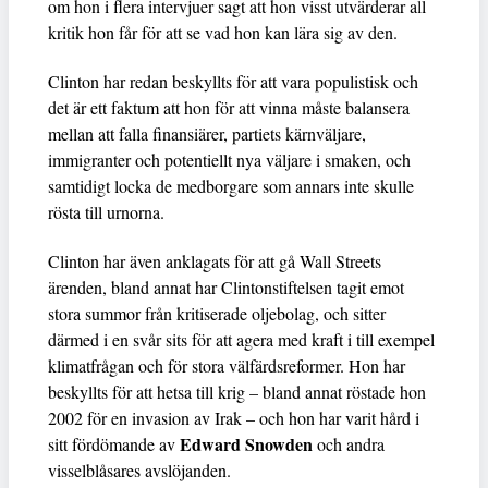
om hon i flera intervjuer sagt att hon visst utvärderar all
kritik hon får för att se vad hon kan lära sig av den.
Clinton har redan beskyllts för att vara populistisk och
det är ett faktum att hon för att vinna måste balansera
mellan att falla finansiärer, partiets kärnväljare,
immigranter och potentiellt nya väljare i smaken, och
samtidigt locka de medborgare som annars inte skulle
rösta till urnorna.
Clinton har även anklagats för att gå Wall Streets
ärenden, bland annat har Clintonstiftelsen tagit emot
stora summor från kritiserade oljebolag, och sitter
därmed i en svår sits för att agera med kraft i till exempel
klimatfrågan och för stora välfärdsreformer. Hon har
beskyllts för att hetsa till krig – bland annat röstade hon
2002 för en invasion av Irak – och hon har varit hård i
Edward Snowden
sitt fördömande av
och andra
visselblåsares avslöjanden.