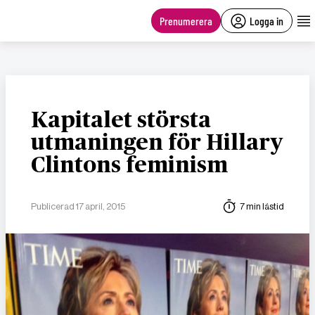
main
content
Prenumerera
Logga in
Kapitalet största
utmaningen för Hillary
Clintons feminism
Publicerad 17 april, 2015
7 min lästid