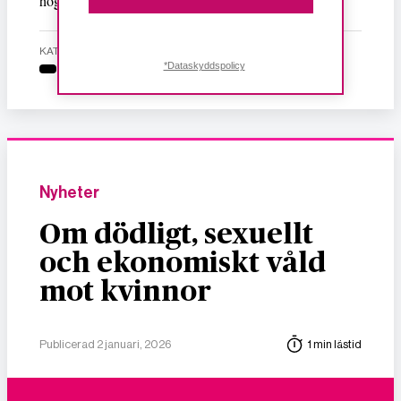
högsta och hårdaste glastaket återstår att se.
KATEGORI
*Dataskyddspolicy
Nyheter
Om dödligt, sexuellt
och ekonomiskt våld
mot kvinnor
Publicerad 2 januari, 2026
1 min lästid