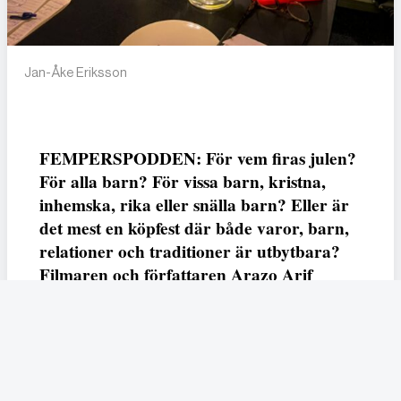
Jan-Åke Eriksson
FEMPERSPODDEN: För vem firas julen?
För alla barn? För vissa barn, kristna,
inhemska, rika eller snälla barn? Eller är
det mest en köpfest där både varor, barn,
relationer och traditioner är utbytbara?
Filmaren och författaren Arazo Arif
adresserar samtliga frågor i den första
svenska julfilmen ur ett migrantperspektiv
– En juldröm – som hade premiär i SVT
23 december.