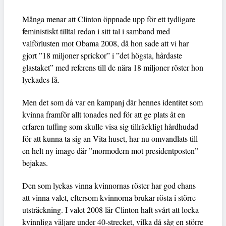
Många menar att Clinton öppnade upp för ett tydligare
feministiskt tilltal redan i sitt tal i samband med
valförlusten mot Obama 2008, då hon sade att vi har
gjort ”18 miljoner sprickor” i ”det högsta, hårdaste
glastaket” med referens till de nära 18 miljoner röster hon
lyckades få.
Men det som då var en kampanj där hennes identitet som
kvinna framför allt tonades ned för att ge plats åt en
erfaren tuffing som skulle visa sig tillräckligt hårdhudad
för att kunna ta sig an Vita huset, har nu omvandlats till
en helt ny image där ”mormodern mot presidentposten”
bejakas.
Den som lyckas vinna kvinnornas röster har god chans
att vinna valet, eftersom kvinnorna brukar rösta i större
utsträckning. I valet 2008 lär Clinton haft svårt att locka
kvinnliga väljare under 40-strecket, vilka då såg en större