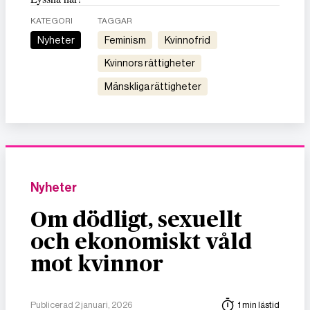
KATEGORI
TAGGAR
Nyheter
feminism
kvinnofrid
kvinnors rättigheter
mänskliga rättigheter
Nyheter
Om dödligt, sexuellt
och ekonomiskt våld
mot kvinnor
Publicerad 2 januari, 2026
1 min lästid