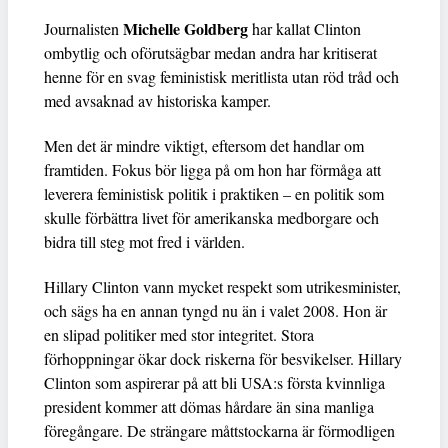
Michelle Goldberg
Journalisten
har kallat Clinton
ombytlig och oförutsägbar medan andra har kritiserat
henne för en svag feministisk meritlista utan röd tråd och
med avsaknad av historiska kamper.
Men det är mindre viktigt, eftersom det handlar om
framtiden. Fokus bör ligga på om hon har förmåga att
leverera feministisk politik i praktiken – en politik som
skulle förbättra livet för amerikanska medborgare och
bidra till steg mot fred i världen.
Hillary Clinton vann mycket respekt som utrikesminister,
och sägs ha en annan tyngd nu än i valet 2008. Hon är
en slipad politiker med stor integritet. Stora
förhoppningar ökar dock riskerna för besvikelser. Hillary
Clinton som aspirerar på att bli USA:s första kvinnliga
president kommer att dömas hårdare än sina manliga
föregångare. De strängare måttstockarna är förmodligen