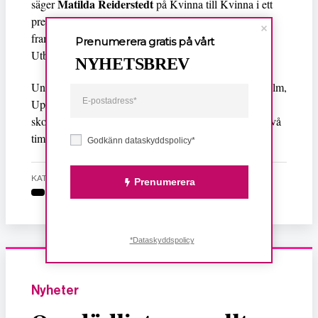
Matilda Reiderstedt
säger
på Kvinna till Kvinna i ett
pressmeddelande. Reiderstedt har varit med och tagit
fram spelet ihop med Pedagogiskt Centrum för
Prenumerera gratis på vårt
Utbildning med finansiering av Arvsfonden.
NYHETSBREV
Under hösten erbjuds spelet gratis till skolor i Stockholm,
Uppsala och Göteborg. Två spelledare kommer till
skolorna och instruerar inför själva rollspelet som tar två
timmar att spela.
Godkänn dataskyddspolicy*
KATEGORI
Prenumerera
*Dataskyddspolicy
Nyheter