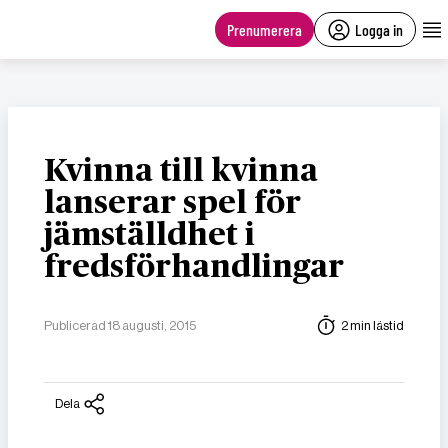
main
content
Prenumerera
Logga in
Kvinna till kvinna
lanserar spel för
jämställdhet i
fredsförhandlingar
Publicerad 18 augusti, 2015
2 min lästid
Dela