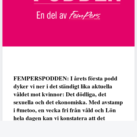
FEMPERSPODDEN: I årets första podd
dyker vi ner i det ständigt lika aktuella
våldet mot kvinnor: Det dödliga, det
sexuella och det ekonomiska. Med avstamp
i #metoo, en vecka fri från våld och Lön
hela dagen kan vi konstatera att det
varken saknas kunskap, data eller behov.
Vi efterlyser våldsprevention, ursäkter och