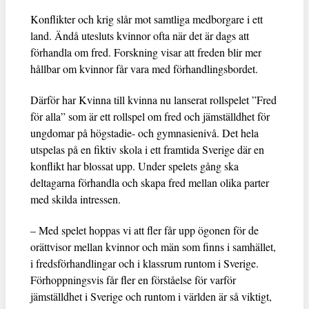
Konflikter och krig slår mot samtliga medborgare i ett
land. Ändå utesluts kvinnor ofta när det är dags att
förhandla om fred. Forskning visar att freden blir mer
hållbar om kvinnor får vara med förhandlingsbordet.
Därför har Kvinna till kvinna nu lanserat rollspelet ”Fred
för alla” som är ett rollspel om fred och jämställdhet för
ungdomar på högstadie- och gymnasienivå. Det hela
utspelas på en fiktiv skola i ett framtida Sverige där en
konflikt har blossat upp. Under spelets gång ska
deltagarna förhandla och skapa fred mellan olika parter
med skilda intressen.
– Med spelet hoppas vi att fler får upp ögonen för de
orättvisor mellan kvinnor och män som finns i samhället,
i fredsförhandlingar och i klassrum runtom i Sverige.
Förhoppningsvis får fler en förståelse för varför
jämställdhet i Sverige och runtom i världen är så viktigt,