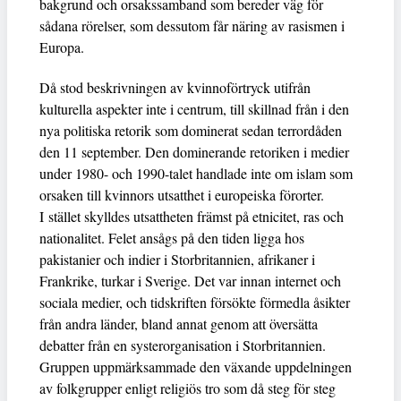
bakgrund och orsakssamband som bereder väg för
sådana rörelser, som dessutom får näring av rasismen i
Europa.
Då stod beskrivningen av kvinnoförtryck utifrån
kulturella aspekter inte i centrum, till skillnad från i den
nya politiska retorik som dominerat sedan terrordåden
den 11 september. Den dominerande retoriken i medier
under 1980- och 1990-talet handlade inte om islam som
orsaken till kvinnors utsatthet i europeiska förorter.
I stället skylldes utsattheten främst på etnicitet, ras och
nationalitet. Felet ansågs på den tiden ligga hos
pakistanier och indier i Storbritannien, afrikaner i
Frankrike, turkar i Sverige. Det var innan internet och
sociala medier, och tidskriften försökte förmedla åsikter
från andra länder, bland annat genom att översätta
debatter från en systerorganisation i Storbritannien.
Gruppen uppmärksammade den växande uppdelningen
av folkgrupper enligt religiös tro som då steg för steg