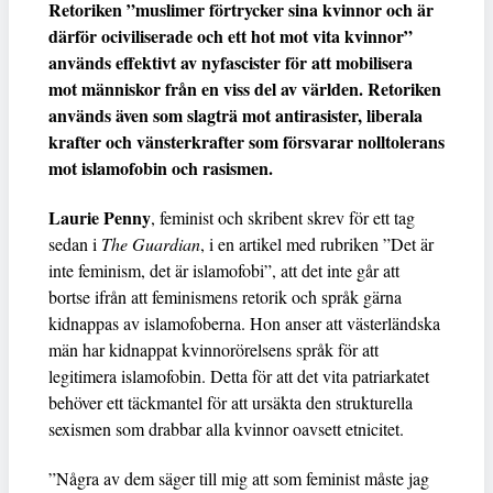
Retoriken ”muslimer förtrycker sina kvinnor och är
därför ociviliserade och ett hot mot vita kvinnor”
används effektivt av nyfascister för att mobilisera
mot människor från en viss del av världen. Retoriken
används även som slagträ mot antirasister, liberala
krafter och vänsterkrafter som försvarar nolltolerans
mot islamofobin och rasismen.
Laurie Penny
, feminist och skribent skrev för ett tag
sedan i
The Guardian
, i en artikel med rubriken ”Det är
inte feminism, det är islamofobi”, att det inte går att
bortse ifrån att feminismens retorik och språk gärna
kidnappas av islamofoberna. Hon anser att västerländska
män har kidnappat kvinnorörelsens språk för att
legitimera islamofobin. Detta för att det vita patriarkatet
behöver ett täckmantel för att ursäkta den strukturella
sexismen som drabbar alla kvinnor oavsett etnicitet.
”Några av dem säger till mig att som feminist måste jag