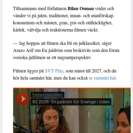
Bilan Osman
Tillsammans med författaren
vrider och
vänder vi på julen, traditioner, innan- och utanförskap,
konsumism och måsten, gran, gris och otillräcklighet,
kärlek, välvilja och reaktionerna filmen väckt.
— Jag hoppas att filmen ska bli en julklassiker, säger
Arazo Arif om En juldröm som beskrivits som den första
svenska julfilmen ur ett migrantperspektiv.
Filmen ligger på
SVT Play
, som minst till 2027, och du
hör hela samtalet här, men du kan också
se samtalet här.