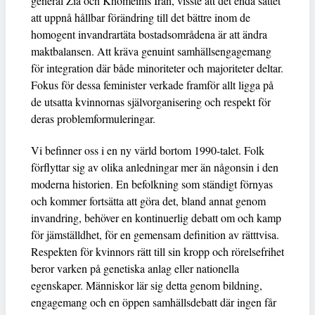
general Zia och Khomeinis Iran, visste att det enda sättet
att uppnå hållbar förändring till det bättre inom de
homogent invandrartäta bostadsområdena är att ändra
maktbalansen. Att kräva genuint samhällsengagemang
för integration där både minoriteter och majoriteter deltar.
Fokus för dessa feminister verkade framför allt ligga på
de utsatta kvinnornas självorganisering och respekt för
deras problemformuleringar.
Vi befinner oss i en ny värld bortom 1990-talet. Folk
förflyttar sig av olika anledningar mer än någonsin i den
moderna historien. En befolkning som ständigt förnyas
och kommer fortsätta att göra det, bland annat genom
invandring, behöver en kontinuerlig debatt om och kamp
för jämställdhet, för en gemensam definition av rätttvisa.
Respekten för kvinnors rätt till sin kropp och rörelsefrihet
beror varken på genetiska anlag eller nationella
egenskaper. Människor lär sig detta genom bildning,
engagemang och en öppen samhällsdebatt där ingen får