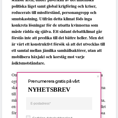
politiska läget samt global krigföring och kriser,
reducerats till missförstånd, personangrepp och
smutskastning. Utifrån detta klimat föds inga
konkreta lösningar för de utsatta kvinnorna som
måste rädda sig själva. Ett sådant debattklimat går
förstås inte att predika till det bättre heller. Men det
är värt ett konstruktivt försök så att det utvecklas till
ett samtal mellan jämlika samhällsaktörer, utan att
mobilisera häxjakt och korståg mot varje
åsiktsmotståndare.
Om kvinnorna som bor i förorterna mobiliserar för sina
egna ekonomiska, sociala och kulturella rättigheter, då
Prenumerera gratis på vårt
skapas en miljö där olika krafter får styrka för att komma
NYHETSBREV
till tals. Maktbalansen förändras. Nu behövs det, trots
många goda krafter som arbetar konstruktivt i förorterna,
en omfattande mobilisering och självorganisering. Istället
för att förnedra människor för deras klädsel och religiösa