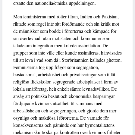
ersatte den nationella/etniska uppdelningen.
Men feministerna med rötter i Iran, Indien och Pakistan,
riktade som regel inte sitt fördömande och sin kritik mot
de människor som bodde i förorterna och kämpade för
sin överlevnad, utan mot staten och kommuner som
talade om integration men krävde assimilation. De
grupper som inte ville eller kunde assimileras, hänvisades
till att leva i vad som då i Storbritannien kallades ghetton.
Feministerna tog upp frågor som segregation,
bostadsbrist, arbetslöshet och privatiseringar som tillät
religiösa flickskolor, segregerade arbetsplatser i form av
lokala småföretag, helt enkelt sämre levnadsvillkor. De
ansåg att politiska beslut och ekonomiska besparingar
fördjupade kvinnors utsatthet, tillsammans med
arbetslösheten och segregeringen, och gjorde dem mer
osynliga och maktlösa i förorterna. De varnade för
konsekvenserna och påminde om hur bymentalitetens
mekanism skulle skärpa kontrollen över kvinnors friheter