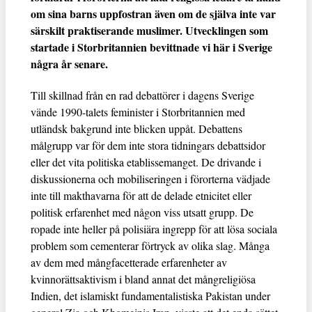
om sina barns uppfostran även om de själva inte var
särskilt praktiserande muslimer. Utvecklingen som
startade i Storbritannien bevittnade vi här i Sverige
några år senare.
Till skillnad från en rad debattörer i dagens Sverige
vände 1990-talets feminister i Storbritannien med
utländsk bakgrund inte blicken uppåt. Debattens
målgrupp var för dem inte stora tidningars debattsidor
eller det vita politiska etablissemanget. De drivande i
diskussionerna och mobiliseringen i förorterna vädjade
inte till makthavarna för att de delade etnicitet eller
politisk erfarenhet med någon viss utsatt grupp. De
ropade inte heller på polisiära ingrepp för att lösa sociala
problem som cementerar förtryck av olika slag. Många
av dem med mångfacetterade erfarenheter av
kvinnorättsaktivism i bland annat det mångreligiösa
Indien, det islamiskt fundamentalistiska Pakistan under