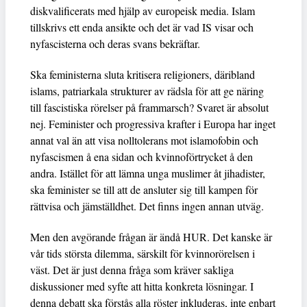
diskvalificerats med hjälp av europeisk media. Islam
tillskrivs ett enda ansikte och det är vad IS visar och
nyfascisterna och deras svans bekräftar.
Ska feministerna sluta kritisera religioners, däribland
islams, patriarkala strukturer av rädsla för att ge näring
till fascistiska rörelser på frammarsch? Svaret är absolut
nej. Feminister och progressiva krafter i Europa har inget
annat val än att visa nolltolerans mot islamofobin och
nyfascismen å ena sidan och kvinnoförtrycket å den
andra. Istället för att lämna unga muslimer åt jihadister,
ska feminister se till att de ansluter sig till kampen för
rättvisa och jämställdhet. Det finns ingen annan utväg.
Men den avgörande frågan är ändå HUR. Det kanske är
vår tids största dilemma, särskilt för kvinnorörelsen i
väst. Det är just denna fråga som kräver sakliga
diskussioner med syfte att hitta konkreta lösningar. I
denna debatt ska förstås alla röster inkluderas, inte enbart