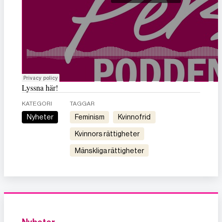
Lyssna här!
KATEGORI
TAGGAR
Nyheter
feminism
kvinnofrid
kvinnors rättigheter
mänskliga rättigheter