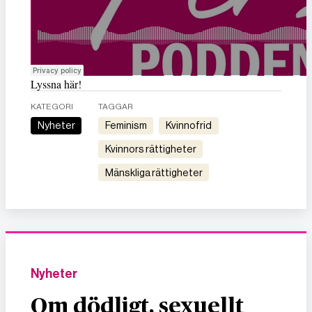
Lyssna här!
KATEGORI
TAGGAR
Nyheter
feminism
kvinnofrid
kvinnors rättigheter
mänskliga rättigheter
Nyheter
Om dödligt, sexuellt