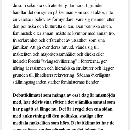
de som sekulära och ateister gillar höra. I grunden
handlar det om synen på kvinnan som social aktör, inte
en varelse i behov av förmyndare, vare sig mannen eller
den politiska och kulturella eliten. Den politiska eliten,
feministisk eller annan, måste se kvinnor med annan tro,
livserfarenhet och erfarenhet av utsatthet, som sina
jämlikar. Att gå över deras huvud, vända sig till
makteliten och majoritetssamhället och direkt eller
indirekt föreslå ”tvångscivilisering” i förorterna, ger
näring åt rasismen och hierarkiska strukturer och lägger
grunden till jihadisters rekrytering. Sådana överlägsna
ställningstaganden stärker feministernas fiender.
Debattklimatet som många av oss i dag är missnöjda
med, har delvis sina rötter i det ojämlika samtal som
har pågått så länge nu. Det är i regel den ena sidan
med anknytning till den politiska, statliga eller
mediala makteliten som hörs. Debattklimatet har de
senaste åren, under påverkan av det inhemska