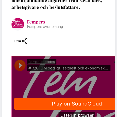
löneutjämnande åtgärder från såväl fack,
arbetsgivare och beslutsfattare.
Fempers
Fempers evenemang
Dela