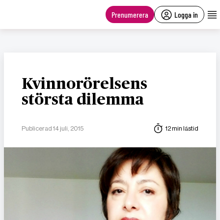
main
content
Prenumerera
Logga in
Kvinnorörelsens
största dilemma
Publicerad 14 juli, 2015
12 min lästid