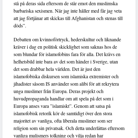
stå på deras sida eftersom de står emot den muslimska
barbariska sexismen. När jag inte håller med får jag veta
att jag förtjänar att skickas till Afghanistan och stenas till
döds”.
Debatten om kvinnoförtryck, hederskultur och liknande
kräver i dag en politisk skicklighet som saknas hos de
som blundar för islamofobins fara för alla. Det krävs en
helhetsbild inte bara av det som händer i Sverige, utan
det som drabbar hela världen. Det är just den
islamofobiska diskursen som islamiska extremister och
jihadister såsom IS använder som alibi för att rekrytera
unga muslimer från Europa. Deras projekt och
huvudpropaganda handlar om att spela på det som i
Europa anses vara ”islamiskt”. Genom att satsa på
islamofobisk retorik kör de samtidigt över den stora
majoritet av vanliga, ofta liberala muslimer som ser
religion som sin privatsak. Och detta underlättas eftersom
vanliga mulismers tolkning och vilja redan har