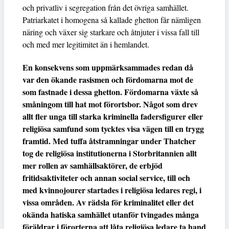
och privatliv i segregation från det övriga samhället.
Patriarkatet i homogena så kallade ghetton får nämligen
näring och växer sig starkare och åtnjuter i vissa fall till
och med mer legitimitet än i hemlandet.
En konsekvens som uppmärksammades redan då
var den ökande rasismen och fördomarna mot de
som fastnade i dessa ghetton. Fördomarna växte så
småningom till hat mot förortsbor. Något som drev
allt fler unga till starka kriminella fadersfigurer eller
religiösa samfund som tycktes visa vägen till en trygg
framtid. Med tuffa åtstramningar under Thatcher
tog de religiösa institutionerna i Storbritannien allt
mer rollen av samhällsaktörer, de erbjöd
fritidsaktiviteter och annan social service, till och
med kvinnojourer startades i religiösa ledares regi, i
vissa områden. Av rädsla för kriminalitet eller det
okända hatiska samhället utanför tvingades många
föräldrar i förorterna att låta religiösa ledare ta hand