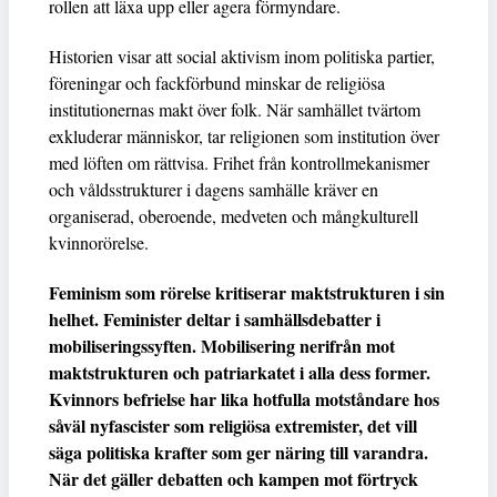
rollen att läxa upp eller agera förmyndare.
Historien visar att social aktivism inom politiska partier,
föreningar och fackförbund minskar de religiösa
institutionernas makt över folk. När samhället tvärtom
exkluderar människor, tar religionen som institution över
med löften om rättvisa. Frihet från kontrollmekanismer
och våldsstrukturer i dagens samhälle kräver en
organiserad, oberoende, medveten och mångkulturell
kvinnorörelse.
Feminism som rörelse kritiserar maktstrukturen i sin
helhet. Feminister deltar i samhällsdebatter i
mobiliseringssyften. Mobilisering nerifrån mot
maktstrukturen och patriarkatet i alla dess former.
Kvinnors befrielse har lika hotfulla motståndare hos
såväl nyfascister som religiösa extremister, det vill
säga politiska krafter som ger näring till varandra.
När det gäller debatten och kampen mot förtryck