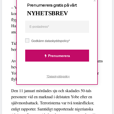
Prenumerera gratis på vårt
– Vi klarade oss faktiskt relativt bra men när soldater
NYHETSBREV
kom fram sade de att vi ska dra oss tillbaka eftersom
flygvapnet kommer snart. Kort efter stormade Boko
Haram och vi hade inget annat val än att fly som alla
andra.
Godkänn dataskyddspolicy*
Tidningen skriver att flera överlevare bekräftat hans
berättelse.
Prenumerera
Av de barn i staden Baga som lyckades fly Boko Harams
beväpnade män, finns 140 på flyktingförläggningen i
Yola som saknar sina föräldrar, säger den ansvariga för
*Dataskyddspolicy
flyktingförläggningen till
The Guardian
.
Den 11 januari mördades sju och skadades 50-tals
personere vid en marknad i delstaten Yobe efter en
självmordsattack. Terroristerna var två tonårsflickor,
enligt rapporter. Samtidigt rapporterade nigerianska