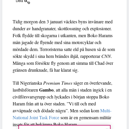
Dela
Tidig morgon den 3 januari väcktes byns invånare med
dunder av handgranater, skottlossning och explosioner.
Folk flydde till skogarna i utkanten, men Boko Harams
män jagade de flyende med sina motorcyklar och
mördade dem. Terroristerna satte eld på husen så de som
sökte skydd i sina hem brändes ihjäl, rapporterar
CNN
.
Många som försökte fly genom att simma till Chad över
gränsen drunknade, få har klarat sig.
Till Nigerianska
Premium Times
säger en överlevande,
Gambo
lastbilsföraren
, att alla män i staden ingick i en
civilförsvarsgrupp och lyckades i början stoppa Boko
Haram från att ta över staden. ”Vi till och med
avväpnade och dödade några”. Men sedan kom
Multi-
National Joint Task Force
som är en gemensam militär
insats för att bekämpa Boko Haram.