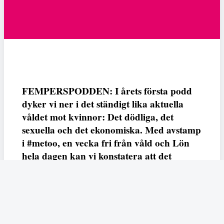
FEMPERSPODDEN: I årets första podd
dyker vi ner i det ständigt lika aktuella
våldet mot kvinnor: Det dödliga, det
sexuella och det ekonomiska. Med avstamp
i #metoo, en vecka fri från våld och Lön
hela dagen kan vi konstatera att det
varken saknas kunskap, data eller behov.
Vi efterlyser våldsprevention, ursäkter och
löneutjämnande åtgärder från såväl fack,
arbetsgivare och beslutsfattare.