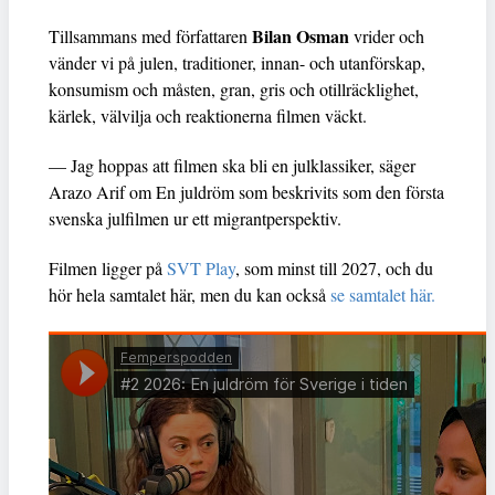
Bilan Osman
Tillsammans med författaren
vrider och
vänder vi på julen, traditioner, innan- och utanförskap,
konsumism och måsten, gran, gris och otillräcklighet,
kärlek, välvilja och reaktionerna filmen väckt.
— Jag hoppas att filmen ska bli en julklassiker, säger
Arazo Arif om En juldröm som beskrivits som den första
svenska julfilmen ur ett migrantperspektiv.
Filmen ligger på
SVT Play
, som minst till 2027, och du
hör hela samtalet här, men du kan också
se samtalet här.