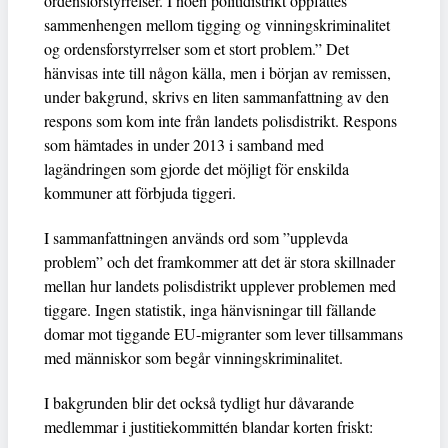
ordensforstyrrelser. I noen politidistrikt oppfattes
sammenhengen mellom tigging og vinningskriminalitet
og ordensforstyrrelser som et stort problem.” Det
hänvisas inte till någon källa, men i början av remissen,
under bakgrund, skrivs en liten sammanfattning av den
respons som kom inte från landets polisdistrikt. Respons
som hämtades in under 2013 i samband med
lagändringen som gjorde det möjligt för enskilda
kommuner att förbjuda tiggeri.
I sammanfattningen används ord som ”upplevda
problem” och det framkommer att det är stora skillnader
mellan hur landets polisdistrikt upplever problemen med
tiggare. Ingen statistik, inga hänvisningar till fällande
domar mot tiggande EU-migranter som lever tillsammans
med människor som begår vinningskriminalitet.
I bakgrunden blir det också tydligt hur dåvarande
medlemmar i justitiekommittén blandar korten friskt: