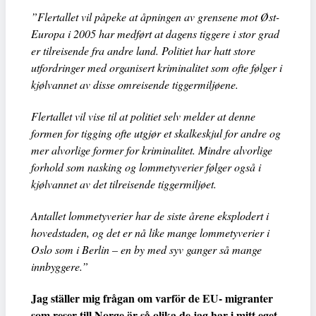
”Flertallet vil påpeke at åpningen av grensene mot Øst-
Europa i 2005 har medført at dagens tiggere i stor grad
er tilreisende fra andre land. Politiet har hatt store
utfordringer med organisert kriminalitet som ofte følger i
kjølvannet av disse omreisende tiggermiljøene.
Flertallet vil vise til at politiet selv melder at denne
formen for tigging ofte utgjør et skalkeskjul for andre og
mer alvorlige former for kriminalitet. Mindre alvorlige
forhold som nasking og lommetyverier følger også i
kjølvannet av det tilreisende tiggermiljøet.
Antallet lommetyverier har de siste årene eksplodert i
hovedstaden, og det er nå like mange lommetyverier i
Oslo som i Berlin – en by med syv ganger så mange
innbyggere.”
Jag ställer mig frågan om varför de EU- migranter
som reser till Norge är så olika de jag har i mitt eget