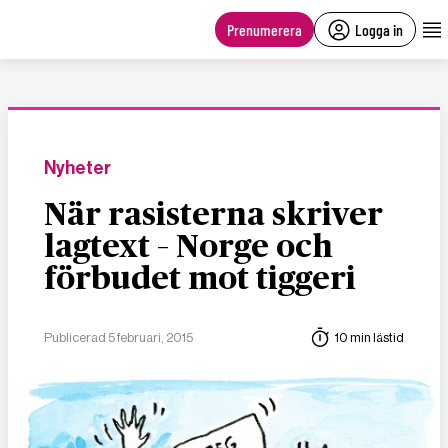
main
content
Prenumerera
Logga in
Nyheter
När rasisterna skriver
lagtext – Norge och
förbudet mot tiggeri
Publicerad 5 februari, 2015
10 min lästid