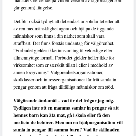
månaders beroende på vilken version av lagförslaget som
går genom) fängelse.
Det blir också tydligt att det endast är solidaritet eller att
av ren medmänsklighet agera och hjälpa de tiggande
människor som finns i din närhet som skall vara
straffbart. Det finns förstås undantag för välgörenhet.
”Forbudet gjelder ikke innsamling til veldedige eller
allmennyttige formål. Forbudet gjelder heller ikke for
virksomhet som er særskilt tillatt i eller i medhold av
annen lovgivning.” Välgörenhetsorganisationer,
skolklasser och intresseorganisationer får fritt samla in
pengar genom att fråga tillfälliga människor om stöd.
Välgörande ändamål – vad är det frågar jag mig.
Tydligen inte att en mamma samlar in pengar så att
hennes barn kan äta mat, gå i skola eller få den
medicin de behöver. Men om en hjälporganisation vill
samla in pengar till samma barn? Vad är skillnaden