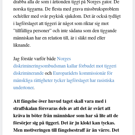
drabba alla de som i årtionden tiggt på Norges gator. De
norska tiggarna. De flesta med grava missbruksproblem
och/eller med svår psykisk sjukdom. Det är också tydligt
i lagförslaget att tiggeri är något som riktar sig mot
”tillfälliga personer” och inte sådana som den tiggande
människan har en relation till, är i släkt med eller
liknande.
Jag förstår varför både
Norges
diskrimineringsombudsman kallar förbudet mot tiggeri
diskriminerande
och
Europarådets kommissionär för
mänskliga rättigheter tycker lagförslaget har rasistiska
undertoner
.
Att fängelse över huvud taget skall vara med i
straffskalan försvaras dels av att det är svårt att
kräva in böter från människor som har så lite att de
försörjer sig på tiggeri. Det är ju klokt kan tyckas.
Men motiveringen till fängelsestraff är än värre. Det