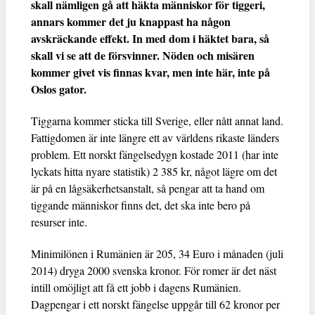
skall nämligen gå att häkta människor för tiggeri,
annars kommer det ju knappast ha någon
avskräckande effekt. In med dom i häktet bara, så
skall vi se att de försvinner. Nöden och misären
kommer givet vis finnas kvar, men inte här, inte på
Oslos gator.
Tiggarna kommer sticka till Sverige, eller nått annat land.
Fattigdomen är inte längre ett av världens rikaste länders
problem. Ett norskt fängelsedygn kostade 2011 (har inte
lyckats hitta nyare statistik) 2 385 kr, något lägre om det
är på en lågsäkerhetsanstalt, så pengar att ta hand om
tiggande människor finns det, det ska inte bero på
resurser inte.
Minimilönen i Rumänien är 205, 34 Euro i månaden (juli
2014) dryga 2000 svenska kronor. För romer är det näst
intill omöjligt att få ett jobb i dagens Rumänien.
Dagpengar i ett norskt fängelse uppgår till 62 kronor per