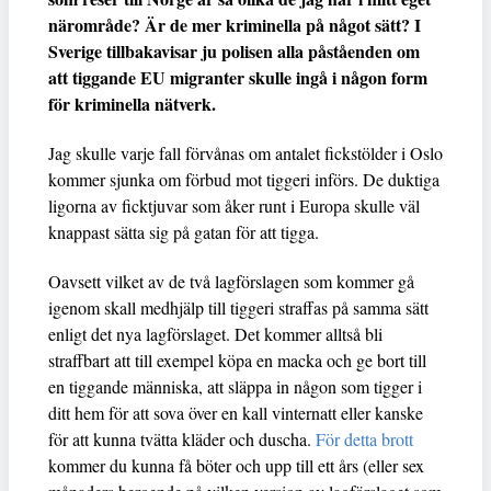
närområde? Är de mer kriminella på något sätt? I
Sverige tillbakavisar ju polisen alla påståenden om
att tiggande EU migranter skulle ingå i någon form
för kriminella nätverk.
Jag skulle varje fall förvånas om antalet fickstölder i Oslo
kommer sjunka om förbud mot tiggeri införs. De duktiga
ligorna av ficktjuvar som åker runt i Europa skulle väl
knappast sätta sig på gatan för att tigga.
Oavsett vilket av de två lagförslagen som kommer gå
igenom skall medhjälp till tiggeri straffas på samma sätt
enligt det nya lagförslaget. Det kommer alltså bli
straffbart att till exempel köpa en macka och ge bort till
en tiggande människa, att släppa in någon som tigger i
ditt hem för att sova över en kall vinternatt eller kanske
för att kunna tvätta kläder och duscha.
För detta brott
kommer du kunna få böter och upp till ett års (eller sex