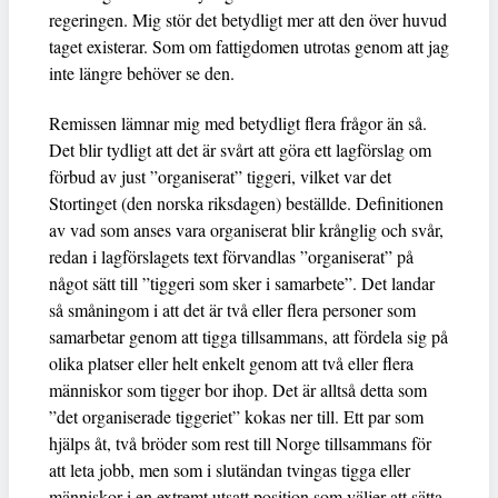
regeringen. Mig stör det betydligt mer att den över huvud
taget existerar. Som om fattigdomen utrotas genom att jag
inte längre behöver se den.
Remissen lämnar mig med betydligt flera frågor än så.
Det blir tydligt att det är svårt att göra ett lagförslag om
förbud av just ”organiserat” tiggeri, vilket var det
Stortinget (den norska riksdagen) beställde. Definitionen
av vad som anses vara organiserat blir krånglig och svår,
redan i lagförslagets text förvandlas ”organiserat” på
något sätt till ”tiggeri som sker i samarbete”. Det landar
så småningom i att det är två eller flera personer som
samarbetar genom att tigga tillsammans, att fördela sig på
olika platser eller helt enkelt genom att två eller flera
människor som tigger bor ihop. Det är alltså detta som
”det organiserade tiggeriet” kokas ner till. Ett par som
hjälps åt, två bröder som rest till Norge tillsammans för
att leta jobb, men som i slutändan tvingas tigga eller
människor i en extremt utsatt position som väljer att sätta