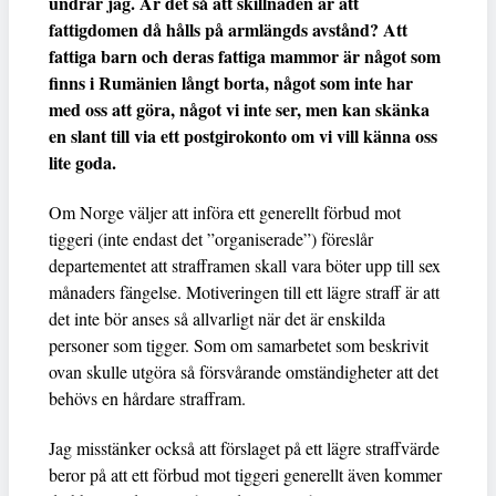
undrar jag. Är det så att skillnaden är att
fattigdomen då hålls på armlängds avstånd? Att
fattiga barn och deras fattiga mammor är något som
finns i Rumänien långt borta, något som inte har
med oss att göra, något vi inte ser, men kan skänka
en slant till via ett postgirokonto om vi vill känna oss
lite goda.
Om Norge väljer att införa ett generellt förbud mot
tiggeri (inte endast det ”organiserade”) föreslår
departementet att strafframen skall vara böter upp till sex
månaders fängelse. Motiveringen till ett lägre straff är att
det inte bör anses så allvarligt när det är enskilda
personer som tigger. Som om samarbetet som beskrivit
ovan skulle utgöra så försvårande omständigheter att det
behövs en hårdare straffram.
Jag misstänker också att förslaget på ett lägre straffvärde
beror på att ett förbud mot tiggeri generellt även kommer