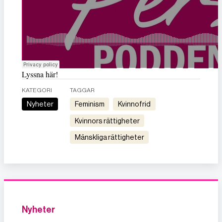
Lyssna här!
KATEGORI
TAGGAR
Nyheter
feminism
kvinnofrid
kvinnors rättigheter
mänskliga rättigheter
Nyheter