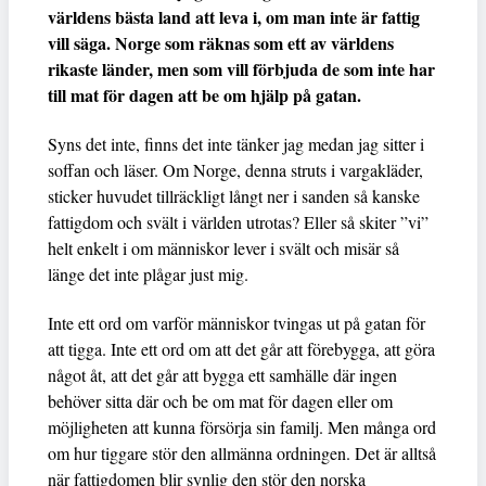
världens bästa land att leva i, om man inte är fattig
vill säga. Norge som räknas som ett av världens
rikaste länder, men som vill förbjuda de som inte har
till mat för dagen att be om hjälp på gatan.
Syns det inte, finns det inte tänker jag medan jag sitter i
soffan och läser. Om Norge, denna struts i vargakläder,
sticker huvudet tillräckligt långt ner i sanden så kanske
fattigdom och svält i världen utrotas? Eller så skiter ”vi”
helt enkelt i om människor lever i svält och misär så
länge det inte plågar just mig.
Inte ett ord om varför människor tvingas ut på gatan för
att tigga. Inte ett ord om att det går att förebygga, att göra
något åt, att det går att bygga ett samhälle där ingen
behöver sitta där och be om mat för dagen eller om
möjligheten att kunna försörja sin familj. Men många ord
om hur tiggare stör den allmänna ordningen. Det är alltså
när fattigdomen blir synlig den stör den norska