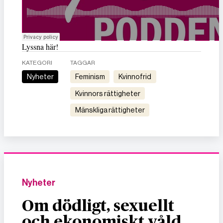
Lyssna här!
KATEGORI
TAGGAR
Nyheter
feminism
kvinnofrid
kvinnors rättigheter
mänskliga rättigheter
Nyheter
Om dödligt, sexuellt
och ekonomiskt våld