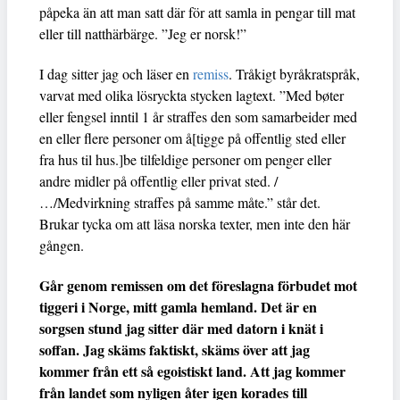
påpeka än att man satt där för att samla in pengar till mat
eller till natthärbärge. ”Jeg er norsk!”
I dag sitter jag och läser en
remiss
. Tråkigt byråkratspråk,
varvat med olika lösryckta stycken lagtext. ”Med bøter
eller fengsel inntil 1 år straffes den som samarbeider med
en eller flere personer om å[tigge på offentlig sted eller
fra hus til hus.]be tilfeldige personer om penger eller
andre midler på offentlig eller privat sted. /
…/Medvirkning straffes på samme måte.” står det.
Brukar tycka om att läsa norska texter, men inte den här
gången.
Går genom remissen om det föreslagna förbudet mot
tiggeri i Norge, mitt gamla hemland. Det är en
sorgsen stund jag sitter där med datorn i knät i
soffan. Jag skäms faktiskt, skäms över att jag
kommer från ett så egoistiskt land. Att jag kommer
från landet som nyligen åter igen korades till