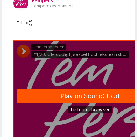
Fempers
Fempers evenemang
Dela