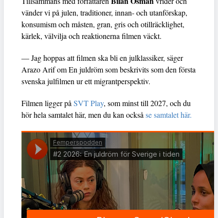
Bilan Osman
Tillsammans med författaren
vrider och
vänder vi på julen, traditioner, innan- och utanförskap,
konsumism och måsten, gran, gris och otillräcklighet,
kärlek, välvilja och reaktionerna filmen väckt.
— Jag hoppas att filmen ska bli en julklassiker, säger
Arazo Arif om En juldröm som beskrivits som den första
svenska julfilmen ur ett migrantperspektiv.
Filmen ligger på
SVT Play
, som minst till 2027, och du
hör hela samtalet här, men du kan också
se samtalet här.