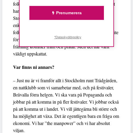
folk hem och gripa in i situationer som är oroande. Det
har varit jättespännande, det är annorlunda här. I
Prenumerera
Stockholm vet folk vilka vi är och då kan det vara
enklare att närma sig folkhär har vi försökt gå fram till
folk och fråga om de vill ha sällskap hem. En del blir lite
*Dataskyddspolicy
förvånade och till och med lite rädda först när en
främling kommer fram och pratar. Men det har varit
väldigt uppskattat.
Var finns ni annars?
– Just nu är vi framför allt i Stockholm runt Trädgården,
en nattklubb som vi samarbetar med, och på festivaler,
Bråvalla förra helgen. Vi ska vara på Popaganda och
jobbar på att komma in på fler festivaler. Vi jobbar också
på att komma ut i landet. Vi vill jättegärna bli större och
ha möjlighet att växa. Det är egentligen bara en fråga om
ekonomi. Vi har ”the manpower” och vi har absolut
viljan.