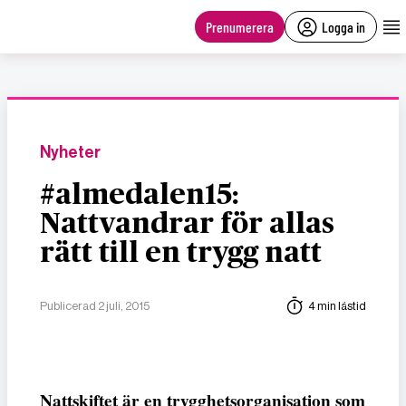
main
content
Prenumerera
Logga in
Nyheter
#almedalen15:
Nattvandrar för allas
rätt till en trygg natt
Publicerad 2 juli, 2015
4 min lästid
Nattskiftet är en trygghetsorganisation som