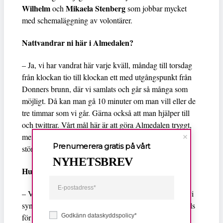
Wilhelm
Mikaela Stenberg
och
som jobbar mycket
med schemaläggning av volontärer.
Nattvandrar ni här i Almedalen?
– Ja, vi har vandrat här varje kväll, måndag till torsdag
från klockan tio till klockan ett med utgångspunkt från
Donners brunn, där vi samlats och går så många som
möjligt. Då kan man gå 10 minuter om man vill eller de
tre timmar som vi går. Gärna också att man hjälper till
och twittrar. Vårt mål här är att göra Almedalen tryggt,
men också att sprida ordet om Nattskiftet. Vi vill bli
Prenumerera gratis på vårt
större.
NYHETSBREV
Hur kan folk komma i kontakt med er göra?
– Vi syns ganska bra, vi har reflexjackor allihopa, så vi
syns, och vi rör oss omkring här innanför murarna, dels
för att cirkulera och visa att vi finns, men också hjälpa
Godkänn dataskyddspolicy*