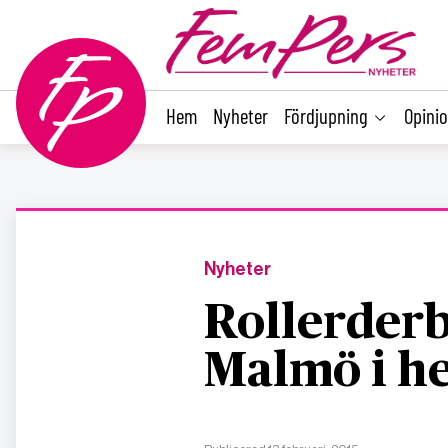
main
content
Hem
Nyheter
Fördjupning
Opini
Nyheter
Rollerderby
Malmö i h