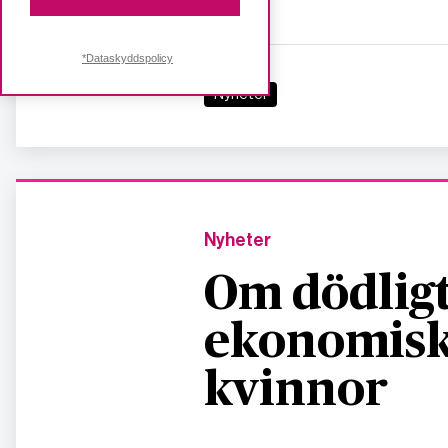
Derby.
*Dataskyddspolicy
KATEGORI
Nyheter
Nyheter
Om dödligt
ekonomisk
kvinnor