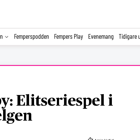
on
Femperspodden
Fempers Play
Evenemang
Tidigare 
: Elitseriespel i
elgen