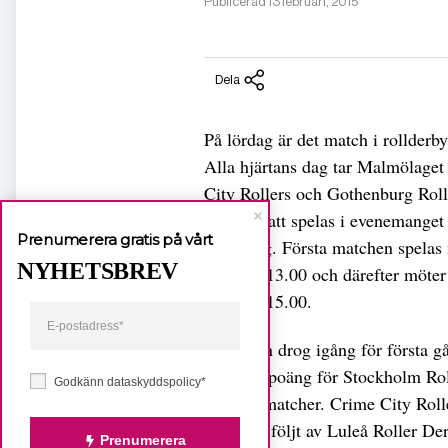
Publicerad 13 februari, 2015
Dela
På lördag är det match i rollderb
Alla hjärtans dag tar Malmölage
City Rollers och Gothenburg Rolle
kommer att spelas i evenemange
Prenumerera gratis på vårt
på lördag. Första matchen spelas
NYHETSBREV
klockan 13.00 och därefter möte
klockan 15.00.
Elitserien drog igång för första 
med nio poäng för Stockholm Rol
Godkänn dataskyddspolicy*
spelade matcher. Crime City Rolle
matcher, följt av Luleå Roller D
Prenumerera