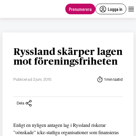
main
content
Prenumerera
Logga in
Ryssland skärper lagen
mot föreningsfriheten
Publicerad 2 juni, 2015
1 min lästid
Dela
Enligt en nyligen antagen lag i Ryssland riskerar
”oönskade” icke-statliga organisationer som finansieras