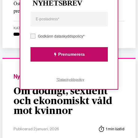
NYHETSBREV
Martin Uggla
Östgruppens ordförande
i ett
pressmeddelande.
KATEGORI
Godkänn dataskyddspolicy*
Prenumerera
Nyheter
*Dataskyddspolicy
Om dödligt, sexuellt
och ekonomiskt våld
mot kvinnor
Publicerad 2 januari, 2026
1 min lästid