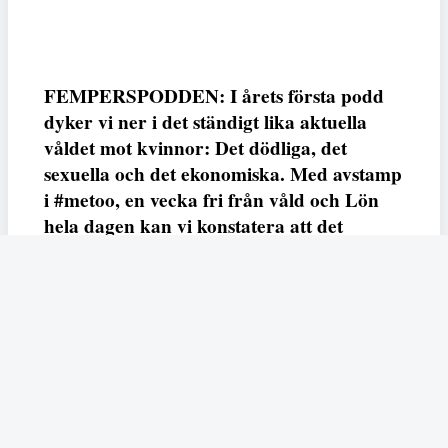
FEMPERSPODDEN: I årets första podd
dyker vi ner i det ständigt lika aktuella
våldet mot kvinnor: Det dödliga, det
sexuella och det ekonomiska. Med avstamp
i #metoo, en vecka fri från våld och Lön
hela dagen kan vi konstatera att det
varken saknas kunskap, data eller behov.
Vi efterlyser våldsprevention, ursäkter och
löneutjämnande åtgärder från såväl fack,
arbetsgivare och beslutsfattare.
Fempers
Fempers evenemang