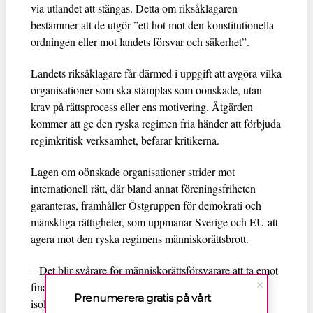
via utlandet att stängas. Detta om riksåklagaren
bestämmer att de utgör ”ett hot mot den konstitutionella
ordningen eller mot landets försvar och säkerhet”.
Landets riksåklagare får därmed i uppgift att avgöra vilka
organisationer som ska stämplas som oönskade, utan
krav på rättsprocess eller ens motivering. Åtgärden
kommer att ge den ryska regimen fria händer att förbjuda
regimkritisk verksamhet, befarar kritikerna.
Lagen om oönskade organisationer strider mot
internationell rätt, där bland annat föreningsfriheten
garanteras, framhåller Östgruppen för demokrati och
mänskliga rättigheter, som uppmanar Sverige och EU att
agera mot den ryska regimens människorättsbrott.
– Det blir svårare för människorättsförsvarare att ta emot
finansiellt stöd från utlandet. Dessutom riskerar de att
Prenumerera gratis på vårt
isoleras från viktiga kontakter med omvärlden, säger