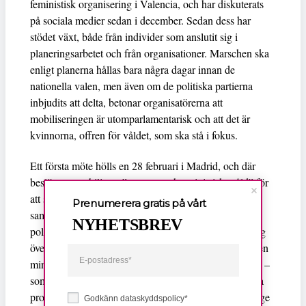
feministisk organisering i Valencia, och har diskuterats
på sociala medier sedan i december. Sedan dess har
stödet växt, både från individer som anslutit sig i
planeringsarbetet och från organisationer. Marschen ska
enligt planerna hållas bara några dagar innan de
nationella valen, men även om de politiska partierna
inbjudits att delta, betonar organisatörerna att
mobiliseringen är utomparlamentarisk och att det är
kvinnorna, offren för våldet, som ska stå i fokus.
Ett första möte hölls en 28 februari i Madrid, och där
beslöts att mobilisera ”mot manschauvinistiskt våld” för
att synliggöra avskyn mot det genusrelaterade våldet,
Prenumerera gratis på vårt
samt kräva seriösa och definitiva åtaganden av de
NYHETSBREV
politiska krafterna. Målsättningen är att skapa en statlig
överenskommelse som sammanfattar och säkerställer en
miniminivå på åtaganden – politiskt och resursmässigt –
som alla politiska partier är beredda att inkludera i sina
program, och som de inte kan göra avsteg ifrån så länge
Godkänn dataskyddspolicy*