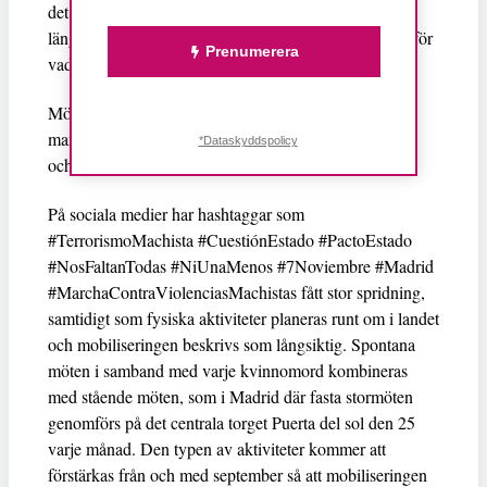
det finns utsatta kvinnor som saknar beskydd, och så
länge inte alla offer för mansvåldet har kompenserats för
Prenumerera
vad de fått utstå.
Mötets sammankallande skriver att “…den
manschauvinistiska terrorismen är en fråga för staten,
*Dataskyddspolicy
och för att bekämpa den krävs ett nationellt avtal”.
På sociala medier har hashtaggar som
#TerrorismoMachista #CuestiónEstado #PactoEstado
#NosFaltanTodas #NiUnaMenos #7Noviembre #Madrid
#MarchaContraViolenciasMachistas fått stor spridning,
samtidigt som fysiska aktiviteter planeras runt om i landet
och mobiliseringen beskrivs som långsiktig. Spontana
möten i samband med varje kvinnomord kombineras
med stående möten, som i Madrid där fasta stormöten
genomförs på det centrala torget Puerta del sol den 25
varje månad. Den typen av aktiviteter kommer att
förstärkas från och med september så att mobiliseringen