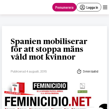
main
content
Prenumerera
Logga in
Spanien mobiliserar
för att stoppa mäns
våld mot kvinnor
Publicerad 4 augusti, 2015
3 min lästid