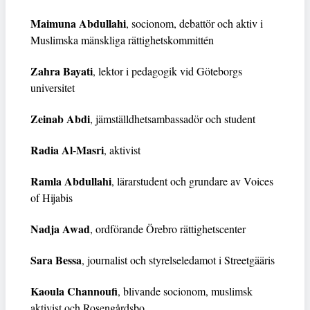
Maimuna Abdullahi
, socionom, debattör och aktiv i
Muslimska mänskliga rättighetskommittén
Zahra Bayati
, lektor i pedagogik vid Göteborgs
universitet
Zeinab Abdi
, jämställdhetsambassadör och student
Radia Al-Masri
, aktivist
Ramla Abdullahi
, lärarstudent och grundare av Voices
of Hijabis
Nadja Awad
, ordförande Örebro rättighetscenter
Sara Bessa
, journalist och styrelseledamot i Streetgääris
Kaoula Channoufi
, blivande socionom, muslimsk
aktivist och Rosengårdsbo