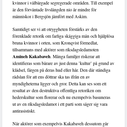
kvinnor i välbärgade segregerade områden. Till exempel
är den förväntade livslängden nio år mindre för
människor i Bergsjön jämfört med Askim.
Samtidigt ser vi att otryggheten förstärks av den
förenklade retorik om farliga skäggiga män och hjälplösa
bruna kvinnor i orten, som Kronqvist förmedlat,
tillsammans med aktörer som riksdagsledamoten
Amineh Kakabaveh
. Många familjer riskerar att
identifieras som bärare av just denna ’kultur’ på grund av
klädsel, färgen på deras hud eller hår. Den där ständiga
rädslan för att ens döttrar ska tas ifrån en av
myndigheterna ligger och gror. Detta kan ses som ett
resultat av den destruktiva offentliga retoriken om
hederskultur som florerar och nu exempelvis basuneras
ut av en riksdagsledamot i ett parti som säger sig vara
antirasistiskt.
När aktörer som exempelvis Kakabaveh dessutom går