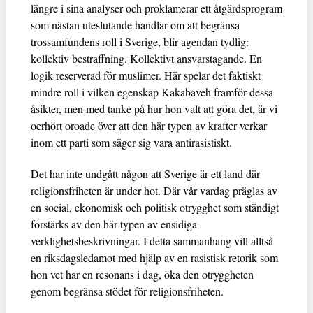
längre i sina analyser och proklamerar ett åtgärdsprogram
som nästan uteslutande handlar om att begränsa
trossamfundens roll i Sverige, blir agendan tydlig:
kollektiv bestraffning. Kollektivt ansvarstagande. En
logik reserverad för muslimer. Här spelar det faktiskt
mindre roll i vilken egenskap Kakabaveh framför dessa
åsikter, men med tanke på hur hon valt att göra det, är vi
oerhört oroade över att den här typen av krafter verkar
inom ett parti som säger sig vara antirasistiskt.
Det har inte undgått någon att Sverige är ett land där
religionsfriheten är under hot. Där vår vardag präglas av
en social, ekonomisk och politisk otrygghet som ständigt
förstärks av den här typen av ensidiga
verklighetsbeskrivningar. I detta sammanhang vill alltså
en riksdagsledamot med hjälp av en rasistisk retorik som
hon vet har en resonans i dag, öka den otryggheten
genom begränsa stödet för religionsfriheten.