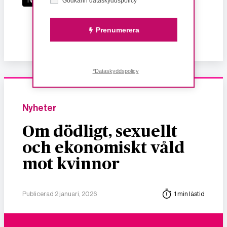
Nyheter
feminism
kvinnofrid
Godkänn dataskyddspolicy*
kvinnors rättigheter
Prenumerera
mänskliga rättigheter
*Dataskyddspolicy
Nyheter
Om dödligt, sexuellt
och ekonomiskt våld
mot kvinnor
Publicerad 2 januari, 2026
1 min lästid