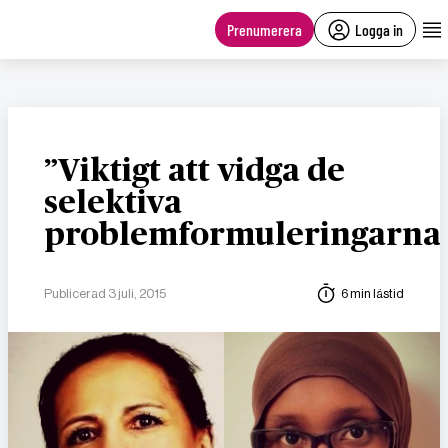
main
content
Prenumerera
Logga in
”Viktigt att vidga de
selektiva
problemformuleringarna
Publicerad 3 juli, 2015
6 min lästid