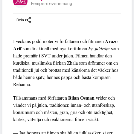
Fempers evenemang
Dela
Arazo
I veckans podd möter vi författaren och filmaren
Arif
som är aktuell med nya kortfilmen
En juldröm
som
hade premiär i SVT under julen. Filmen handlar den
kurdiska, muslimska flickan Zhala som drömmer om en
traditionell jul och brottas med känslorna det väcker hos
både henne själv, hennes pappa och bästa kompisen
Rehanna.
Bilan Osman
Tillsammans med författaren
vrider och
vänder vi på julen, traditioner, innan- och utanförskap,
konsumism och måsten, gran, gris och otillräcklighet,
kärlek, välvilja och reaktionerna filmen väckt.
— Jag hoppas att filmen ska bli en julklassiker, säger