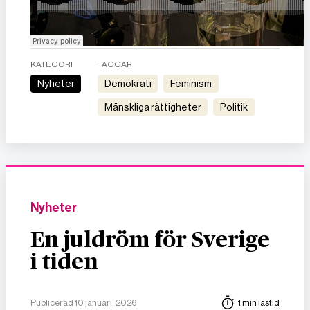
KATEGORI
TAGGAR
Nyheter
demokrati
feminism
mänskliga rättigheter
politik
Nyheter
En juldröm för Sverige
i tiden
Publicerad 10 januari, 2026
1 min lästid