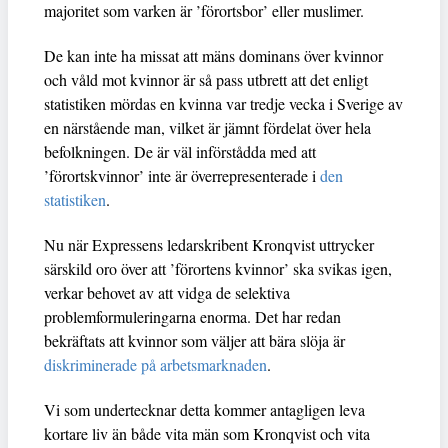
majoritet som varken är ’förortsbor’ eller muslimer.
De kan inte ha missat att mäns dominans över kvinnor
och våld mot kvinnor är så pass utbrett att det enligt
statistiken mördas en kvinna var tredje vecka i Sverige av
en närstående man, vilket är jämnt fördelat över hela
befolkningen. De är väl införstådda med att
’förortskvinnor’ inte är överrepresenterade i
den
statistiken
.
Nu när Expressens ledarskribent Kronqvist uttrycker
särskild oro över att ’förortens kvinnor’ ska svikas igen,
verkar behovet av att vidga de selektiva
problemformuleringarna enorma. Det har redan
bekräftats att kvinnor som väljer att bära slöja är
diskriminerade på arbetsmarknaden
.
Vi som undertecknar detta kommer antagligen leva
kortare liv än både vita män som Kronqvist och vita