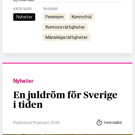
KATEGORI
TAGGAR
Nyheter
feminism
kvinnofrid
kvinnors rättigheter
mänskliga rättigheter
Nyheter
En juldröm för Sverige
i tiden
Publicerad 10 januari, 2026
1 min lästid