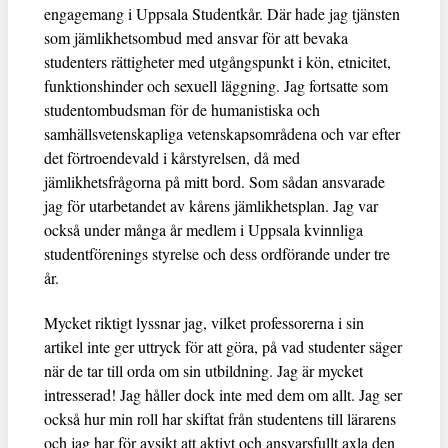
engagemang i Uppsala Studentkår. Där hade jag tjänsten
som jämlikhetsombud med ansvar för att bevaka
studenters rättigheter med utgångspunkt i kön, etnicitet,
funktionshinder och sexuell läggning. Jag fortsatte som
studentombudsman för de humanistiska och
samhällsvetenskapliga vetenskapsområdena och var efter
det förtroendevald i kårstyrelsen, då med
jämlikhetsfrågorna på mitt bord. Som sådan ansvarade
jag för utarbetandet av kårens jämlikhetsplan. Jag var
också under många år medlem i Uppsala kvinnliga
studentförenings styrelse och dess ordförande under tre
år.
Mycket riktigt lyssnar jag, vilket professorerna i sin
artikel inte ger uttryck för att göra, på vad studenter säger
när de tar till orda om sin utbildning. Jag är mycket
intresserad! Jag håller dock inte med dem om allt. Jag ser
också hur min roll har skiftat från studentens till lärarens
och jag har för avsikt att aktivt och ansvarsfullt axla den