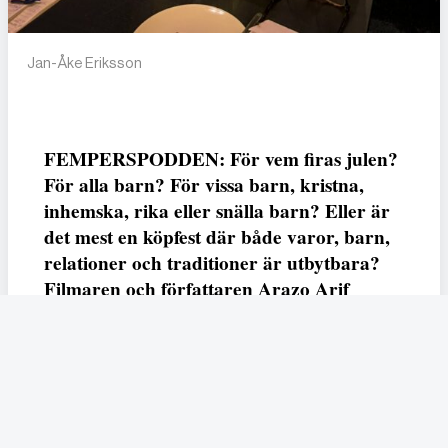
Jan-Åke Eriksson
FEMPERSPODDEN: För vem firas julen?
För alla barn? För vissa barn, kristna,
inhemska, rika eller snälla barn? Eller är
det mest en köpfest där både varor, barn,
relationer och traditioner är utbytbara?
Filmaren och författaren Arazo Arif
adresserar samtliga frågor i den första
svenska julfilmen ur ett migrantperspektiv
– En juldröm – som hade premiär i SVT
23 december.