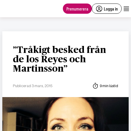
main
content
Prenumerera
Logga in
”Tråkigt besked från
de los Reyes och
Martinsson”
Publicerad 3 mars, 2015
9 min lästid