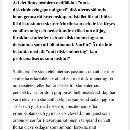
Att det finns problem nedfällda i ”anti-
diskrimineringsparadigmet” diskuteras sålunda
inom genus(rätts)vetenskapen. Istället för att bidra
till diskussionen skriver Martinsson och de los Reyes
en oförsonlig och nedsättande artikel om att jag
föraktar studenter och ser diskriminering som
detsamma som att bli utmanad. Varför? Är de inte
bekanta med att ”anti-diskriminering” kan
problematiseras som institut?
Slutligen. De stora elefanternas passning om att jag inte
skulle ha erfarenhet av att arbeta mot diskriminering på
universitetet, eller ha förståelse för studenternas
perspektiv, är förutom proppmätt helt missriktad: Jag har
varit elev- och studentfackligt organiserad sedan jag var
12 år och gick med i Elevorganisationen. Efter
grundskolans och gymnasiets elevråd, min tjänst som
ombudsman för Elevorganisationen i Uppland och ett
flertal elevriksdagar som ombud, fortsatte mitt