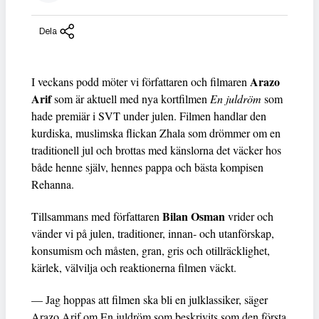
Dela
Arazo
I veckans podd möter vi författaren och filmaren
Arif
som är aktuell med nya kortfilmen
En juldröm
som
hade premiär i SVT under julen. Filmen handlar den
kurdiska, muslimska flickan Zhala som drömmer om en
traditionell jul och brottas med känslorna det väcker hos
både henne själv, hennes pappa och bästa kompisen
Rehanna.
Bilan Osman
Tillsammans med författaren
vrider och
vänder vi på julen, traditioner, innan- och utanförskap,
konsumism och måsten, gran, gris och otillräcklighet,
kärlek, välvilja och reaktionerna filmen väckt.
— Jag hoppas att filmen ska bli en julklassiker, säger
Arazo Arif om En juldröm som beskrivits som den första