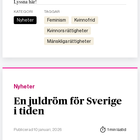
Lyssna här!
KATEGORI
TAGGAR
Nyheter
feminism
kvinnofrid
kvinnors rättigheter
mänskliga rättigheter
Nyheter
En juldröm för Sverige
i tiden
Publicerad 10 januari, 2026
1 min lästid