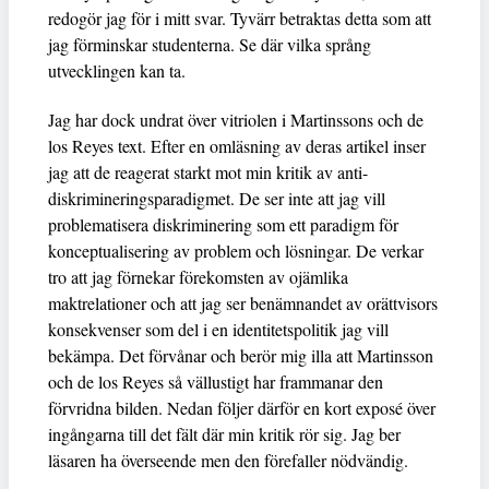
redogör jag för i mitt svar. Tyvärr betraktas detta som att
jag förminskar studenterna. Se där vilka språng
utvecklingen kan ta.
Jag har dock undrat över vitriolen i Martinssons och de
los Reyes text. Efter en omläsning av deras artikel inser
jag att de reagerat starkt mot min kritik av anti-
diskrimineringsparadigmet. De ser inte att jag vill
problematisera diskriminering som ett paradigm för
konceptualisering av problem och lösningar. De verkar
tro att jag förnekar förekomsten av ojämlika
maktrelationer och att jag ser benämnandet av orättvisors
konsekvenser som del i en identitetspolitik jag vill
bekämpa. Det förvånar och berör mig illa att Martinsson
och de los Reyes så vällustigt har frammanar den
förvridna bilden. Nedan följer därför en kort exposé över
ingångarna till det fält där min kritik rör sig. Jag ber
läsaren ha överseende men den förefaller nödvändig.