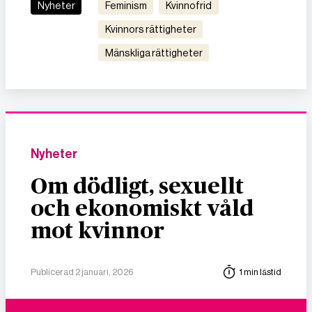
Nyheter
feminism
kvinnofrid
kvinnors rättigheter
mänskliga rättigheter
Nyheter
Om dödligt, sexuellt
och ekonomiskt våld
mot kvinnor
Publicerad 2 januari, 2026
1 min lästid