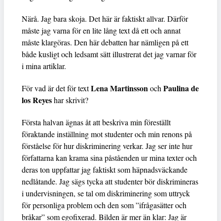
Närå. Jag bara skoja. Det här är faktiskt allvar. Därför
måste jag varna för en lite lång text då ett och annat
måste klargöras. Den här debatten har nämligen på ett
både kusligt och ledsamt sätt illustrerat det jag varnar för
i mina artiklar.
Lena Martinsson
Paulina de
För vad är det för text
och
los Reyes
har skrivit?
Första halvan ägnas åt att beskriva min föreställt
föraktande inställning mot studenter och min renons på
förståelse för hur diskriminering verkar. Jag ser inte hur
författarna kan krama sina påståenden ur mina texter och
deras ton uppfattar jag faktiskt som häpnadsväckande
nedlåtande. Jag sägs tycka att studenter bör diskrimineras
i undervisningen, se tal om diskriminering som uttryck
för personliga problem och den som ”ifrågasätter och
bråkar” som egofixerad. Bilden är mer än klar: Jag är