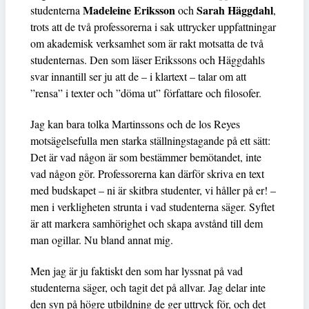
Madeleine Eriksson
Sarah Häggdahl
studenterna
och
,
trots att de två professorerna i sak uttrycker uppfattningar
om akademisk verksamhet som är rakt motsatta de två
studenternas. Den som läser Erikssons och Häggdahls
svar innantill ser ju att de – i klartext – talar om att
”rensa” i texter och ”döma ut” författare och filosofer.
Jag kan bara tolka Martinssons och de los Reyes
motsägelsefulla men starka ställningstagande på ett sätt:
Det är vad någon är som bestämmer bemötandet, inte
vad någon gör. Professorerna kan därför skriva en text
med budskapet – ni är skitbra studenter, vi håller på er! –
men i verkligheten strunta i vad studenterna säger. Syftet
är att markera samhörighet och skapa avstånd till dem
man ogillar. Nu bland annat mig.
Men jag är ju faktiskt den som har lyssnat på vad
studenterna säger, och tagit det på allvar. Jag delar inte
den syn på högre utbildning de ger uttryck för, och det