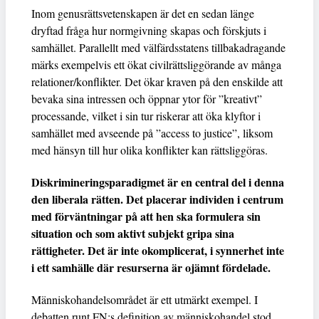
Inom genusrättsvetenskapen är det en sedan länge
dryftad fråga hur normgivning skapas och förskjuts i
samhället. Parallellt med välfärdsstatens tillbakadragande
märks exempelvis ett ökat civilrättsliggörande av många
relationer/konflikter. Det ökar kraven på den enskilde att
bevaka sina intressen och öppnar ytor för ”kreativt”
processande, vilket i sin tur riskerar att öka klyftor i
samhället med avseende på ”access to justice”, liksom
med hänsyn till hur olika konflikter kan rättsliggöras.
Diskrimineringsparadigmet är en central del i denna
den liberala rätten. Det placerar individen i centrum
med förväntningar på att hen ska formulera sin
situation och som aktivt subjekt gripa sina
rättigheter. Det är inte okomplicerat, i synnerhet inte
i ett samhälle där resurserna är ojämnt fördelade.
Människohandelsområdet är ett utmärkt exempel. I
debatten runt FN:s definition av människohandel stod