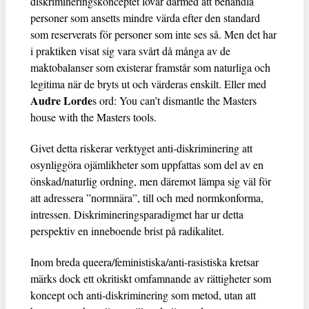
diskrimineringskonceptet lovar därmed att behandla
personer som ansetts mindre värda efter den standard
som reserverats för personer som inte ses så. Men det har
i praktiken visat sig vara svårt då många av de
maktobalanser som existerar framstår som naturliga och
legitima när de bryts ut och värderas enskilt. Eller med
Audre Lorde
s ord: You can’t dismantle the Masters
house with the Masters tools.
Givet detta riskerar verktyget anti-diskriminering att
osynliggöra ojämlikheter som uppfattas som del av en
önskad/naturlig ordning, men däremot lämpa sig väl för
att adressera ”normnära”, till och med normkonforma,
intressen. Diskrimineringsparadigmet har ur detta
perspektiv en inneboende brist på radikalitet.
Inom breda queera/feministiska/anti-rasistiska kretsar
märks dock ett okritiskt omfamnande av rättigheter som
koncept och anti-diskriminering som metod, utan att