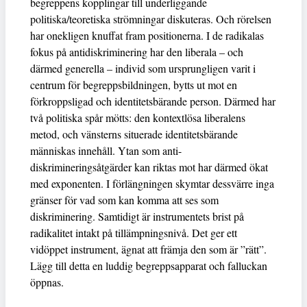
begreppens kopplingar till underliggande
politiska/teoretiska strömningar diskuteras. Och rörelsen
har onekligen knuffat fram positionerna. I de radikalas
fokus på antidiskriminering har den liberala – och
därmed generella – individ som ursprungligen varit i
centrum för begreppsbildningen, bytts ut mot en
förkroppsligad och identitetsbärande person. Därmed har
två politiska spår mötts: den kontextlösa liberalens
metod, och vänsterns situerade identitetsbärande
människas innehåll. Ytan som anti-
diskrimineringsåtgärder kan riktas mot har därmed ökat
med exponenten. I förlängningen skymtar dessvärre inga
gränser för vad som kan komma att ses som
diskriminering. Samtidigt är instrumentets brist på
radikalitet intakt på tillämpningsnivå. Det ger ett
vidöppet instrument, ägnat att främja den som är ”rätt”.
Lägg till detta en luddig begreppsapparat och falluckan
öppnas.