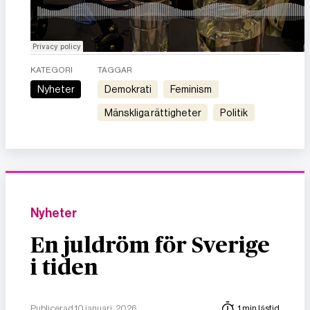
KATEGORI
TAGGAR
Nyheter
demokrati
feminism
mänskliga rättigheter
politik
Nyheter
En juldröm för Sverige
i tiden
Publicerad 10 januari, 2026
1 min lästid