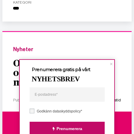
KATEGORI
Nyheter
Om dödligt, sexuellt
Prenumerera gratis på vårt
och ekonomiskt våld
NYHETSBREV
mot kvinnor
Publicerad 2 januari, 2026
1 min lästid
Godkänn dataskyddspolicy*
Prenumerera