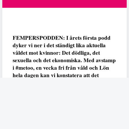
FEMPERSPODDEN: I årets första podd
dyker vi ner i det ständigt lika aktuella
våldet mot kvinnor: Det dödliga, det
sexuella och det ekonomiska. Med avstamp
i #metoo, en vecka fri från våld och Lön
hela dagen kan vi konstatera att det
varken saknas kunskap, data eller behov.
Vi efterlyser våldsprevention, ursäkter och
löneutjämnande åtgärder från såväl fack,
arbetsgivare och beslutsfattare.
Fempers
Fempers evenemang