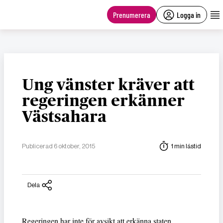
main
content
Prenumerera
Logga in
Ung vänster kräver att
regeringen erkänner
Västsahara
Publicerad 6 oktober, 2015
1 min lästid
Dela
Regeringen har inte för avsikt att erkänna staten