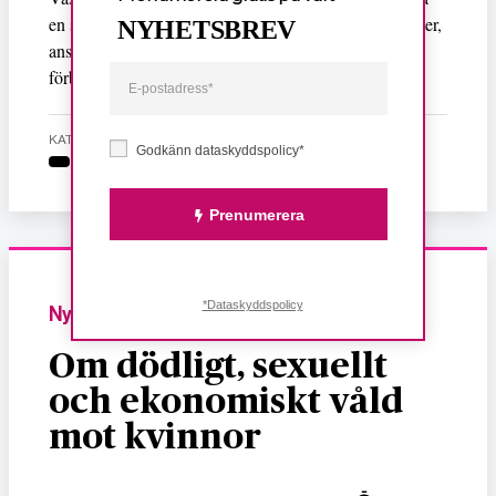
en självständig röst för folkrätt och mänskliga rättigheter,
NYHETSBREV
Hanna Cederin
anser
, Ung vänsters
förbundsordförande.
KATEGORI
Godkänn dataskyddspolicy*
Prenumerera
*Dataskyddspolicy
Nyheter
Om dödligt, sexuellt
och ekonomiskt våld
mot kvinnor