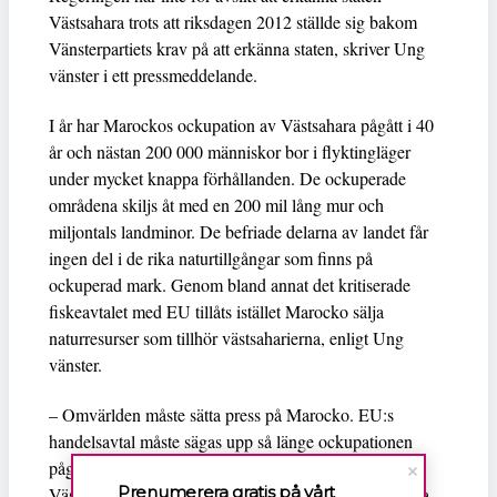
Västsahara trots att riksdagen 2012 ställde sig bakom
Vänsterpartiets krav på att erkänna staten, skriver Ung
vänster i ett pressmeddelande.
I år har Marockos ockupation av Västsahara pågått i 40
år och nästan 200 000 människor bor i flyktingläger
under mycket knappa förhållanden. De ockuperade
områdena skiljs åt med en 200 mil lång mur och
miljontals landminor. De befriade delarna av landet får
ingen del i de rika naturtillgångar som finns på
ockuperad mark. Genom bland annat det kritiserade
fiskeavtalet med EU tillåts istället Marocko sälja
naturresurser som tillhör västsaharierna, enligt Ung
vänster.
– Omvärlden måste sätta press på Marocko. EU:s
handelsavtal måste sägas upp så länge ockupationen
pågår. Att Sverige som enda EU-land skulle erkänna
Prenumerera gratis på vårt
Västsaharas vore en tydlig markering. Sverige ska vara