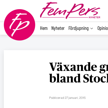
main
content
Hem
Nyheter
Fördjupning
Opini
Växande g
bland Sto
Publicerad 27 januari, 2015