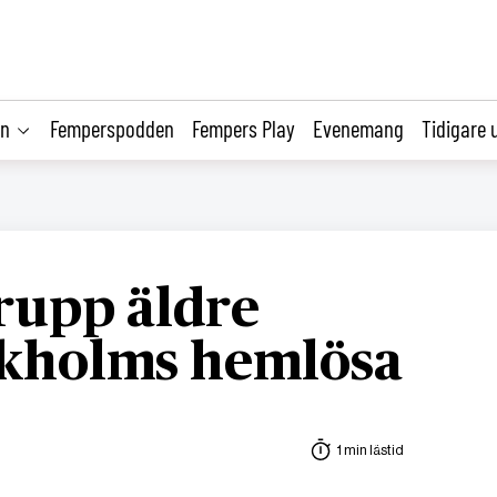
on
Femperspodden
Fempers Play
Evenemang
Tidigare 
rupp äldre
ckholms hemlösa
1 min lästid