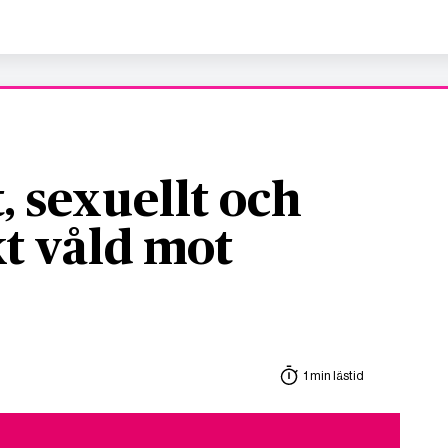
, sexuellt och
t våld mot
1 min lästid