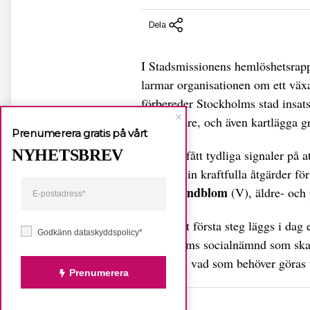
Dela
I Stadsmissionens hemlöshetsrapp
larmar organisationen om ett väx
förbereder Stockholms stad insat
bland äldre, och även kartlägga 
Prenumerera gratis på vårt
NYHETSBREV
– Vi har fått tydliga signaler på 
vill sätta in kraftfulla åtgärder f
Clara Lindblom
(V), äldre- och
– Som ett första steg läggs i dag
Godkänn dataskyddspolicy*
Stockholms socialnämnd som ska 
äldre och vad som behöver göras 
Prenumerera
KATEGORI