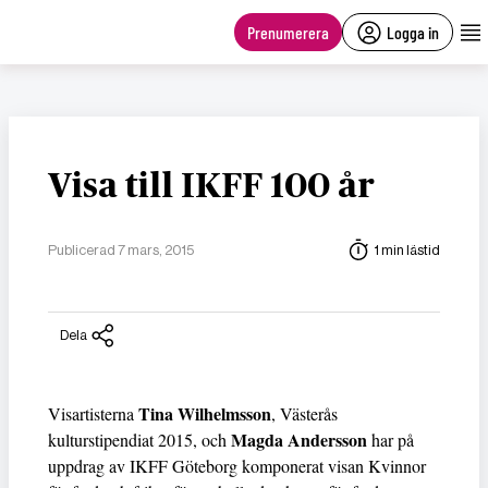
main
content
Prenumerera
Logga in
Visa till IKFF 100 år
Publicerad 7 mars, 2015
1 min lästid
Dela
Tina Wilhelmsson
Visartisterna
, Västerås
Magda Andersson
kulturstipendiat 2015, och
har på
uppdrag av IKFF Göteborg komponerat visan Kvinnor