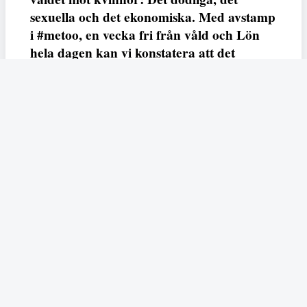
sexuella och det ekonomiska. Med avstamp
i #metoo, en vecka fri från våld och Lön
hela dagen kan vi konstatera att det
varken saknas kunskap, data eller behov.
Vi efterlyser våldsprevention, ursäkter och
löneutjämnande åtgärder från såväl fack,
arbetsgivare och beslutsfattare.
Fempers
Fempers evenemang
Dela