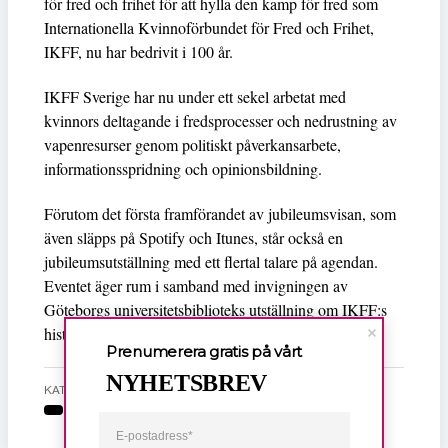
för fred och frihet för att hylla den kamp för fred som
Internationella Kvinnoförbundet för Fred och Frihet,
IKFF, nu har bedrivit i 100 år.
IKFF Sverige har nu under ett sekel arbetat med
kvinnors deltagande i fredsprocesser och nedrustning av
vapenresurser genom politiskt påverkansarbete,
informationsspridning och opinionsbildning.
Förutom det första framförandet av jubileumsvisan, som
även släpps på Spotify och Itunes, står också en
jubileumsutställning med ett flertal talare på agendan.
Eventet äger rum i samband med invigningen av
Göteborgs universitetsbiblioteks utställning om IKFF:s
historia den 9 mars.
Prenumerera gratis på vårt
NYHETSBREV
KATEGORI