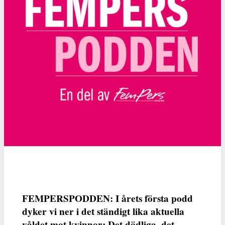
FEMPERSPODDEN: I årets första podd
dyker vi ner i det ständigt lika aktuella
våldet mot kvinnor: Det dödliga, det