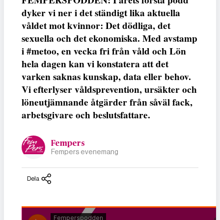
FEMPERSPODDEN: I årets första podd
dyker vi ner i det ständigt lika aktuella
våldet mot kvinnor: Det dödliga, det
sexuella och det ekonomiska. Med avstamp
i #metoo, en vecka fri från våld och Lön
hela dagen kan vi konstatera att det
varken saknas kunskap, data eller behov.
Vi efterlyser våldsprevention, ursäkter och
löneutjämnande åtgärder från såväl fack,
arbetsgivare och beslutsfattare.
Fempers
Fempers evenemang
Dela