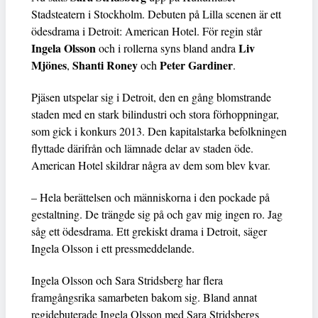
Stadsteatern i Stockholm. Debuten på Lilla scenen är ett
ödesdrama i Detroit: American Hotel. För regin står
Ingela Olsson
Liv
och i rollerna syns bland andra
Mjönes
Shanti Roney
Peter Gardiner
,
och
.
Pjäsen utspelar sig i Detroit, den en gång blomstrande
staden med en stark bilindustri och stora förhoppningar,
som gick i konkurs 2013. Den kapitalstarka befolkningen
flyttade därifrån och lämnade delar av staden öde.
American Hotel skildrar några av dem som blev kvar.
– Hela berättelsen och människorna i den pockade på
gestaltning. De trängde sig på och gav mig ingen ro. Jag
såg ett ödesdrama. Ett grekiskt drama i Detroit, säger
Ingela Olsson i ett pressmeddelande.
Ingela Olsson och Sara Stridsberg har flera
framgångsrika samarbeten bakom sig. Bland annat
regidebuterade Ingela Olsson med Sara Stridsbergs