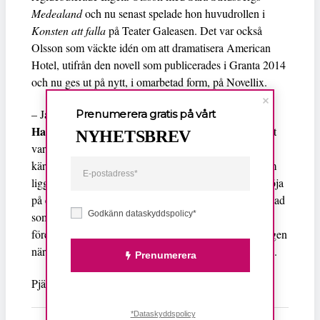
Medealand
och nu senast spelade hon huvudrollen i
Konsten att falla
på Teater Galeasen. Det var också
Olsson som väckte idén om att dramatisera American
Hotel, utifrån den novell som publicerades i Granta 2014
och nu ges ut på nytt, i omarbetad form, på Novellix.
Annika von
– Jag såg några bilder av konstnären
Prenumerera gratis på vårt
Hausswolf
som hon hade tagit i Detroit, jag tror att det
NYHETSBREV
var en övergiven skola, och i de bilderna dök en
kärlekshistoria upp, som en blixt i mig. En kvinna som
ligger och väntar i vita jeans och Daimler Chrystler-tröja
på en man i den övergivna byggnaden. Jag tänkte på vad
Godkänn dataskyddspolicy*
som kommer efter kapitalismen, efter det som vi
föreställde oss som framtiden och vart kärleken tar vägen
när världen omkring oss rämnar, säger Sara Stridsberg.
Prenumerera
Pjäsen har urpremiär på Lilla scenen 4 mars.
*Dataskyddspolicy