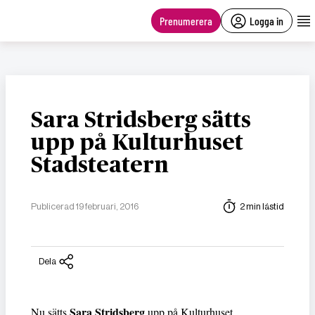
main
content
Prenumerera
Logga in
Sara Stridsberg sätts
upp på Kulturhuset
Stadsteatern
Publicerad 19 februari, 2016
2 min lästid
Dela
Sara Stridsberg
Nu sätts
upp på Kulturhuset