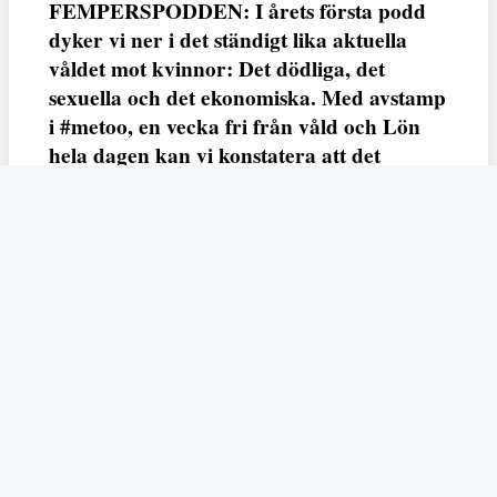
FEMPERSPODDEN: I årets första podd
dyker vi ner i det ständigt lika aktuella
våldet mot kvinnor: Det dödliga, det
sexuella och det ekonomiska. Med avstamp
i #metoo, en vecka fri från våld och Lön
hela dagen kan vi konstatera att det
varken saknas kunskap, data eller behov.
Vi efterlyser våldsprevention, ursäkter och
löneutjämnande åtgärder från såväl fack,
arbetsgivare och beslutsfattare.
Fempers
Fempers evenemang
Dela