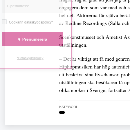
engagera dem som var med och sk
hel del. Aktörerna får själva ber
av Redline Recordings (Salla och 
Godkänn dataskyddspolicy*
Scenkonstmuseet och Ametist Azo
Prenumerera
utställningen.
– Det är viktigt att få med genre
*Dataskyddspolicy
Hiphopmusiken har hög autenticit
att beskriva sina livschanser, p
utställningen ska besökaren få upp
olika epoker i Sverige, fortsätter
KATEGORI