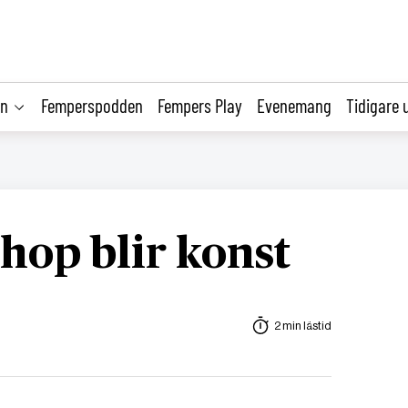
on
Femperspodden
Fempers Play
Evenemang
Tidigare 
hop blir konst
2 min lästid