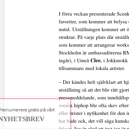
I förra veckan presenterade Scen
favoriter, som kommer att belysa
nutid. Utställningen kommer att 
struktur. På varje plats där utst
som kommer att arrangerar worksh
Stockholm är ambassadörerna 
Cleo
ingår), i Umeå
, i Jokkmokk
tillsammans med lokala artister.
– Det kändes helt självklart att 
utställning så att det blir rätt gjo
pressmeddelande, som innehållspr
svensk hiphop blir ofta skev efter
Prenumerera gratis på vårt
eller brister i nyfikenhet för den
NYHETSBREV
har både ock, det vill säga kunska
frågor. Jag är glad att just jag är