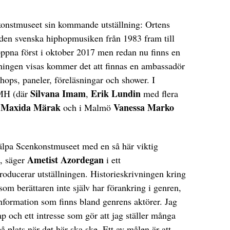
konstmuseet sin kommande utställning: Ortens
 den svenska hiphopmusiken från 1983 fram till
öppna först i oktober 2017 men redan nu finns en
ällningen visas kommer det att finnas en ambassadör
ops, paneler, föreläsningar och shower. I
Silvana Imam
Erik Lundin
RMH (där
,
med flera
Maxida Märak
Vanessa Marko
och i Malmö
hjälpa Scenkonstmuseet med en så här viktig
Ametist Azordegan
rt, säger
i ett
oducerar utställningen. Historieskrivningen kring
som berättaren inte själv har förankring i genren,
 information som finns bland genrens aktörer. Jag
p och ett intresse som gör att jag ställer många
 på plats när det här ska ske. Ett av målen är att