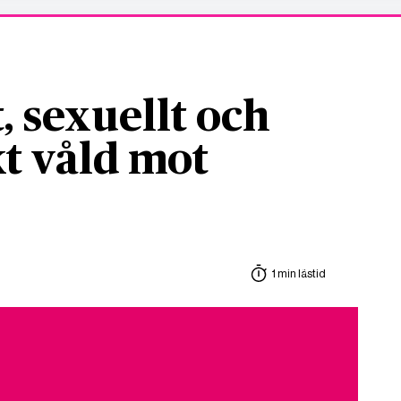
, sexuellt och
t våld mot
1 min lästid