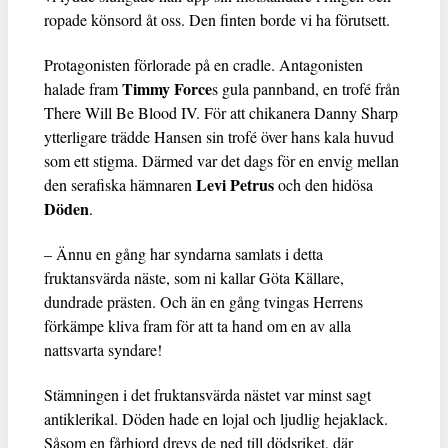
ropade könsord åt oss. Den finten borde vi ha förutsett.
Protagonisten förlorade på en cradle. Antagonisten
Timmy Force
halade fram
s gula pannband, en trofé från
There Will Be Blood IV. För att chikanera Danny Sharp
ytterligare trädde Hansen sin trofé över hans kala huvud
som ett stigma. Därmed var det dags för en envig mellan
Levi Petrus
den serafiska hämnaren
och den hidösa
Döden
.
– Ännu en gång har syndarna samlats i detta
fruktansvärda näste, som ni kallar Göta Källare,
dundrade prästen. Och än en gång tvingas Herrens
förkämpe kliva fram för att ta hand om en av alla
nattsvarta syndare!
Stämningen i det fruktansvärda nästet var minst sagt
antiklerikal. Döden hade en lojal och ljudlig hejaklack.
Såsom en fårhjord drevs de ned till dödsriket, där