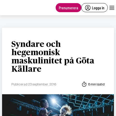
main
content
Prenumerera
Logga in
Syndare och
hegemonisk
maskulinitet på Göta
Källare
Publicerad 23 september, 2016
8 min lästid