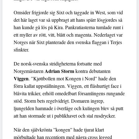
Omsider frigjorde sig Sixt och taggade in West, som vid
det här laget var så uppbragt att hans spärr lösgjordes så
han kunde gå lös på Kira. Pankratiasterna tumlade runt i
ett myller av rött, vitt, blått och magenta. Nederlaget var
Norges när Sixt planterade den svenska flaggan i Terjes
sfinkter.
De norsk-svenska stridigheterna fortsatte med
Adrian Storm
Norgemästaren
kontra debutanten
Viggen
. ”Kjøttbollen mot Kongen i Nord” hade den
förra kallat uppställningen. Viggen, ett flåshurtigt face i
blåvita trikåer, erhöll omedelbart församlingens rungande
stöd. Storm bets regelvidrigt. Domaren ingrep,
ljungelden hamnade i överläge och kulingen blev så putt
att han stormade ut i publikhavet och stal rusdrycker.
När den självkrönta ”kongen” hade tjurat klart
mörbultade han recentiorn med några cross legged