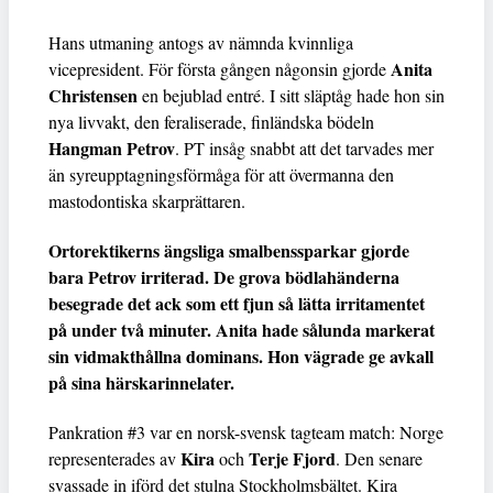
Hans utmaning antogs av nämnda kvinnliga
Anita
vicepresident. För första gången någonsin gjorde
Christensen
en bejublad entré. I sitt släptåg hade hon sin
nya livvakt, den feraliserade, finländska bödeln
Hangman Petrov
. PT insåg snabbt att det tarvades mer
än syreupptagningsförmåga för att övermanna den
mastodontiska skarprättaren.
Ortorektikerns ängsliga smalbenssparkar gjorde
bara Petrov irriterad. De grova bödlahänderna
besegrade det ack som ett fjun så lätta irritamentet
på under två minuter. Anita hade sålunda markerat
sin vidmakthållna dominans. Hon vägrade ge avkall
på sina härskarinnelater.
Pankration #3 var en norsk-svensk tagteam match: Norge
Kira
Terje Fjord
representerades av
och
. Den senare
svassade in iförd det stulna Stockholmsbältet. Kira