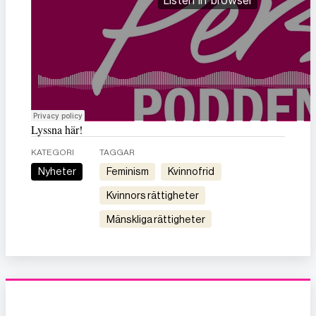
Lyssna här!
KATEGORI
TAGGAR
Nyheter
feminism
kvinnofrid
kvinnors rättigheter
mänskliga rättigheter