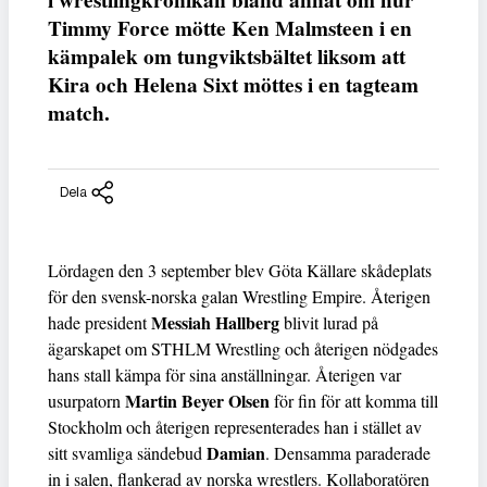
i wrestlingkrönikan bland annat om hur
Timmy Force mötte Ken Malmsteen i en
kämpalek om tungviktsbältet liksom att
Kira och Helena Sixt möttes i en tagteam
match.
Dela
Lördagen den 3 september blev Göta Källare skådeplats
för den svensk-norska galan Wrestling Empire. Återigen
Messiah Hallberg
hade president
blivit lurad på
ägarskapet om STHLM Wrestling och återigen nödgades
hans stall kämpa för sina anställningar. Återigen var
Martin Beyer Olsen
usurpatorn
för fin för att komma till
Stockholm och återigen representerades han i stället av
Damian
sitt svamliga sändebud
. Densamma paraderade
in i salen, flankerad av norska wrestlers. Kollaboratören