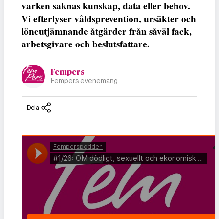
varken saknas kunskap, data eller behov.
Vi efterlyser våldsprevention, ursäkter och
löneutjämnande åtgärder från såväl fack,
arbetsgivare och beslutsfattare.
Fempers
Fempers evenemang
Dela