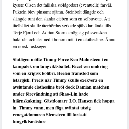
kysste Olsen det falliska stöldgodset (eventuellt) farväl.
Fukteln blev pinsamt ojämn. Steinbolt dängde och
slängde runt den slanka efeben som en selbuvotte. Att
titelbältet skulle återbördas verkade självklart ända tills
Terje Fjord och Adrian Storm smög sig på svensken
bakifrån och slet ned i honom mitt i en clothesline. Ännu
en norsk fuskseger.
Slutligen mötte Timmy Force Ken Malmsteen i en
kämpalek om tungviktsbältet. Facet ven omkring
som en krigisk kolibri. Heelen framstod som
letargisk. Precis när Timmy skulle exekvera en
avslutande clothesline bröt dock Damian matchen
under förevändning att Shao-Lin hade
hjärnskakning. Gästdomare J.O. Hansen fick hoppa
in. Timmy vann, men föga oväntat utsåg
renegatdomaren Slemsteen till fortsatt
tungviktsmästare.