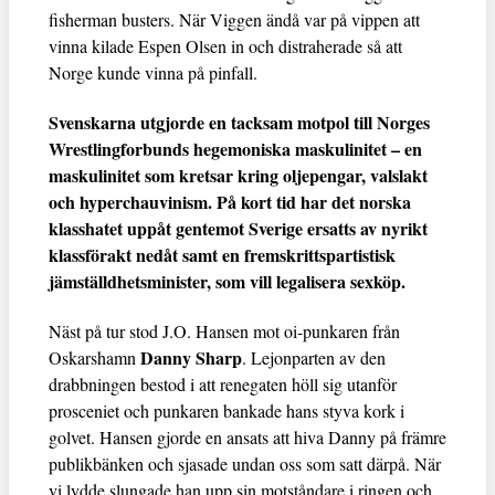
fisherman busters. När Viggen ändå var på vippen att
vinna kilade Espen Olsen in och distraherade så att
Norge kunde vinna på pinfall.
Svenskarna utgjorde en tacksam motpol till Norges
Wrestlingforbunds hegemoniska maskulinitet – en
maskulinitet som kretsar kring oljepengar, valslakt
och hyperchauvinism. På kort tid har det norska
klasshatet uppåt gentemot Sverige ersatts av nyrikt
klassförakt nedåt samt en fremskrittspartistisk
jämställdhetsminister, som vill legalisera sexköp.
Näst på tur stod J.O. Hansen mot oi-punkaren från
Danny Sharp
Oskarshamn
. Lejonparten av den
drabbningen bestod i att renegaten höll sig utanför
prosceniet och punkaren bankade hans styva kork i
golvet. Hansen gjorde en ansats att hiva Danny på främre
publikbänken och sjasade undan oss som satt därpå. När
vi lydde slungade han upp sin motståndare i ringen och