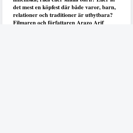
det mest en köpfest där både varor, barn,
relationer och traditioner är utbytbara?
Filmaren och författaren Arazo Arif
adresserar samtliga frågor i den första
svenska julfilmen ur ett migrantperspektiv
– En juldröm – som hade premiär i SVT
23 december.
Fempers
Fempers evenemang
Dela
Arazo
I veckans podd möter vi författaren och filmaren
Arif
som är aktuell med nya kortfilmen
En juldröm
som
hade premiär i SVT under julen. Filmen handlar den