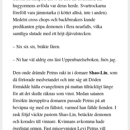
huggormens avföda var deras herde. Svartrockarna
föreföll vara jämnstarka (i köttet alltså, inte i anden).
Medelst cross chops och backbreakers kunde
predikanten gripa demonen i flera nearfalls, vilka
samtliga slutade med ett höjt djävulstecken.
– Six six six, bräkte fåren.
– Ni har väl aldrig ens läst Uppenbarelseboken, fnös jag.
Shao-Lin
Den onde drämde Petrus rakt in i domare
, som
då förlorade medvetandet och inte såg att Döden
förmådde hålla evangelisten på mattan tillräckligt länge
för att det skulle räknas som vinst. Medan satanen
försökte återuppliva domaren passade Petrus på att
beväpna sig med en fällstol, varmed han fällde fienden. I
rask följd väckte pastorn Shao-Lin, betäckte demonen
och korades till vinnare. Kvinnans avkomma hade
överlistat ormen. Fast misogynisten Levi Petrus vill