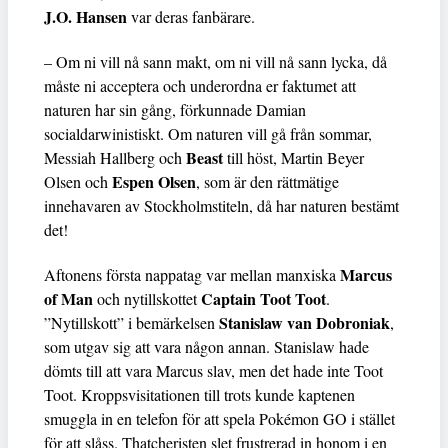
J.O. Hansen
var deras fanbärare.
– Om ni vill nå sann makt, om ni vill nå sann lycka, då
måste ni acceptera och underordna er faktumet att
naturen har sin gång, förkunnade Damian
socialdarwinistiskt. Om naturen vill gå från sommar,
Beast
Messiah Hallberg och
till höst, Martin Beyer
Espen Olsen
Olsen och
, som är den rättmätige
innehavaren av Stockholmstiteln, då har naturen bestämt
det!
Marcus
Aftonens första nappatag var mellan manxiska
of Man
Captain Toot Toot
och nytillskottet
.
Stanislaw van Dobroniak
”Nytillskott” i bemärkelsen
,
som utgav sig att vara någon annan. Stanislaw hade
dömts till att vara Marcus slav, men det hade inte Toot
Toot. Kroppsvisitationen till trots kunde kaptenen
smuggla in en telefon för att spela Pokémon GO i stället
för att slåss. Thatcheristen slet frustrerad in honom i en