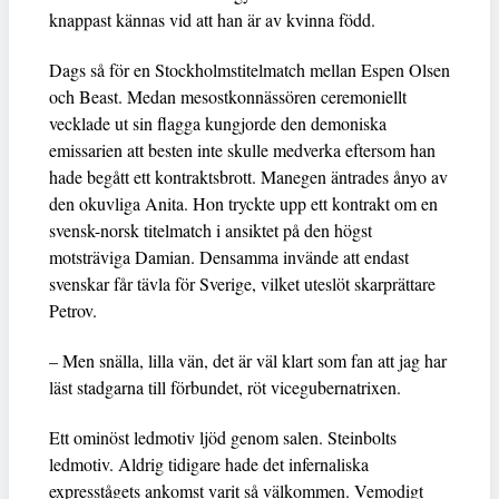
knappast kännas vid att han är av kvinna född.
Dags så för en Stockholmstitelmatch mellan Espen Olsen
och Beast. Medan mesostkonnässören ceremoniellt
vecklade ut sin flagga kungjorde den demoniska
emissarien att besten inte skulle medverka eftersom han
hade begått ett kontraktsbrott. Manegen äntrades ånyo av
den okuvliga Anita. Hon tryckte upp ett kontrakt om en
svensk-norsk titelmatch i ansiktet på den högst
motsträviga Damian. Densamma invände att endast
svenskar får tävla för Sverige, vilket uteslöt skarprättare
Petrov.
– Men snälla, lilla vän, det är väl klart som fan att jag har
läst stadgarna till förbundet, röt vicegubernatrixen.
Ett ominöst ledmotiv ljöd genom salen. Steinbolts
ledmotiv. Aldrig tidigare hade det infernaliska
expresstågets ankomst varit så välkommen. Vemodigt