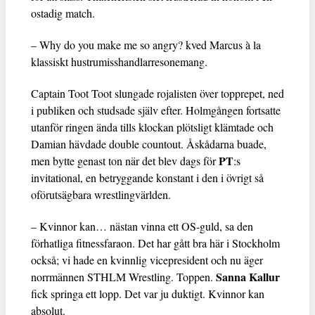
ostadig match.
– Why do you make me so angry? kved Marcus à la
klassiskt hustrumisshandlarresonemang.
Captain Toot Toot slungade rojalisten över topprepet, ned
i publiken och studsade själv efter. Holmgången fortsatte
utanför ringen ända tills klockan plötsligt klämtade och
Damian hävdade double countout. Åskådarna buade,
PT
men bytte genast ton när det blev dags för
:s
invitational, en betryggande konstant i den i övrigt så
oförutsägbara wrestlingvärlden.
– Kvinnor kan… nästan vinna ett OS-guld, sa den
förhatliga fitnessfaraon. Det har gått bra här i Stockholm
också; vi hade en kvinnlig vicepresident och nu äger
Sanna Kallur
norrmännen STHLM Wrestling. Toppen.
fick springa ett lopp. Det var ju duktigt. Kvinnor kan
absolut.