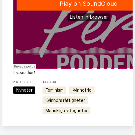
Lyssna här!
KATEGORI
TAGGAR
Nyheter
feminism
kvinnofrid
kvinnors rättigheter
mänskliga rättigheter