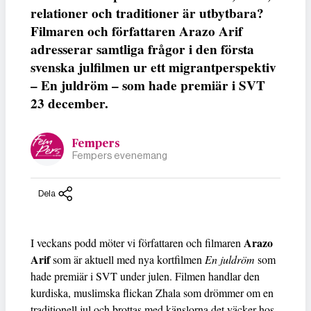
relationer och traditioner är utbytbara?
Filmaren och författaren Arazo Arif
adresserar samtliga frågor i den första
svenska julfilmen ur ett migrantperspektiv
– En juldröm – som hade premiär i SVT
23 december.
Fempers
Fempers evenemang
Dela
Arazo
I veckans podd möter vi författaren och filmaren
Arif
som är aktuell med nya kortfilmen
En juldröm
som
hade premiär i SVT under julen. Filmen handlar den
kurdiska, muslimska flickan Zhala som drömmer om en
traditionell jul och brottas med känslorna det väcker hos