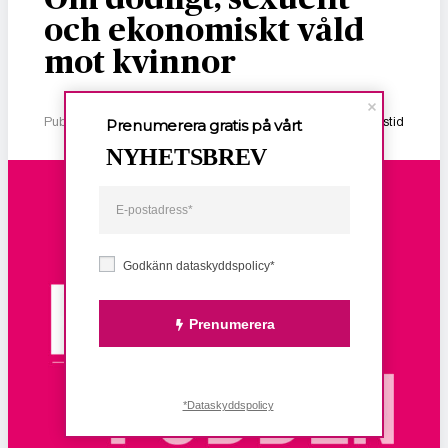
och ekonomiskt våld
mot kvinnor
Publicerad 2 januari, 2026
1 min lästid
Prenumerera gratis på vårt
NYHETSBREV
Godkänn dataskyddspolicy*
Prenumerera
*Dataskyddspolicy