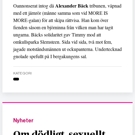
Alexander Bäck
Oannonserat intog då
tribunen, väpnad
med ett järnrör (månne samma som vid MORE IS
MORE-galan) för att skipa rättvisa. Han kom över
fienden såsom en björninna från vilken man har tagit
ungarna. Bäcks solidaritet gav Timmy mod att
omkullsparka Slemsteen. Sida vid sida, två mot fem,
jagade motståndsmännen ut ockupanterna. Undertecknad
gnolade spefullt på I bergakungens sal.
KATEGORI
Nyheter
Om dödligt, sexuellt