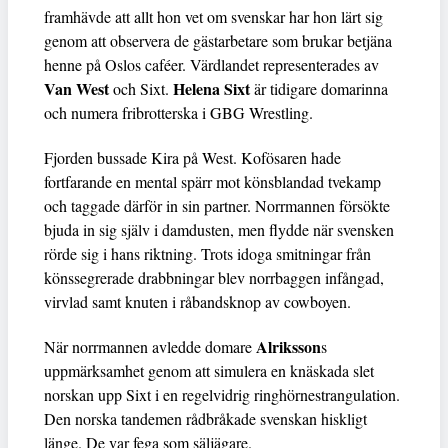
framhävde att allt hon vet om svenskar har hon lärt sig
genom att observera de gästarbetare som brukar betjäna
henne på Oslos caféer. Värdlandet representerades av
Van West
Helena Sixt
och Sixt.
är tidigare domarinna
och numera fribrotterska i GBG Wrestling.
Fjorden bussade Kira på West. Kofösaren hade
fortfarande en mental spärr mot könsblandad tvekamp
och taggade därför in sin partner. Norrmannen försökte
bjuda in sig själv i damdusten, men flydde när svensken
rörde sig i hans riktning. Trots idoga smitningar från
könssegrerade drabbningar blev norrbaggen infångad,
virvlad samt knuten i råbandsknop av cowboyen.
Alriksson
När norrmannen avledde domare
s
uppmärksamhet genom att simulera en knäskada slet
norskan upp Sixt i en regelvidrig ringhörnestrangulation.
Den norska tandemen rådbråkade svenskan hiskligt
länge. De var fega som säljägare.