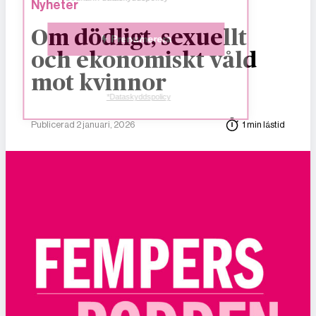
Nyheter
Om dödligt, sexuellt
Prenumerera
och ekonomiskt våld
mot kvinnor
*Dataskyddspolicy
Publicerad 2 januari, 2026
1 min lästid