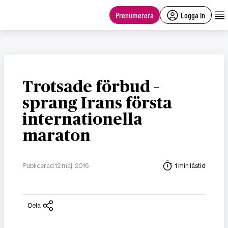
main
content
Prenumerera
Logga in
Trotsade förbud –
sprang Irans första
internationella
maraton
Publicerad 12 maj, 2016
1 min lästid
Dela