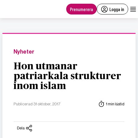
main
content
Prenumerera
Logga in
Nyheter
Hon utmanar
patriarkala strukturer
inom islam
Publicerad 31 oktober, 2017
1 min lästid
Dela