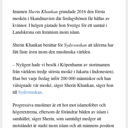
Imamen
Sherin Khankan
grundade 2016 den första
moskén i Skandinavien där fredagsbönen får hållas av
kvinnor. I helgen gästade hon Sverige för ett samtal i
Landskrona om feminism inom islam.
Sherin Khankan berättar för
Sydsvenskan
att idéerna har
fått fäste även inom den muslimska världen.
– Nyligen hade vi besök i Köpenhamn av storimamen
från världens tredje största moské i Jakarta i Indonesien).
Han ber varje fredag inför 200 000 människor och han
välsignade vår moské, säger Sherin Khankan, säger hon
till
Sydsvenskan
.
Progressiva muslimer är ett hot mot islamofober och
högerextrema, eftersom de förändrar bilden av islam i
samhället, säger Sherin, som samtidigt medger att
motståndet är starkt inom islam och att männens position