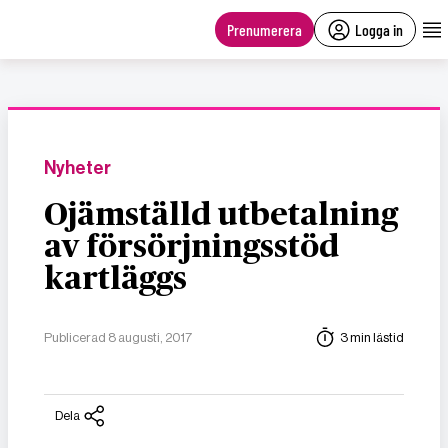
main
content
Prenumerera
Logga in
Nyheter
Ojämställd utbetalning
av försörjningsstöd
kartläggs
Publicerad 8 augusti, 2017
3 min lästid
Dela