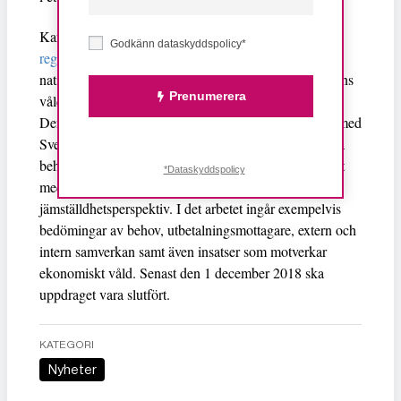
Kartläggningen är kopplad till
tidigare uppdrag som
Godkänn dataskyddspolicy*
regeringen gett Socialstyrelsen
inom ramen för den
nationella strategin för att förebygga och bekämpa mäns
Prenumerera
våld mot kvinnor.
Den kartläggning och analys som nu inleds i samråd med
Sveriges kommuner och landsting ska ge svar på vilka
behov av stöd kommunerna har för att utveckla arbetet
*Dataskyddspolicy
med det ekonomiska biståndet ur ett
jämställdhetsperspektiv. I det arbetet ingår exempelvis
bedömingar av behov, utbetalningsmottagare, extern och
intern samverkan samt även insatser som motverkar
ekonomiskt våld. Senast den 1 december 2018 ska
uppdraget vara slutfört.
KATEGORI
Nyheter