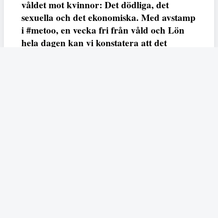
våldet mot kvinnor: Det dödliga, det
sexuella och det ekonomiska. Med avstamp
i #metoo, en vecka fri från våld och Lön
hela dagen kan vi konstatera att det
varken saknas kunskap, data eller behov.
Vi efterlyser våldsprevention, ursäkter och
löneutjämnande åtgärder från såväl fack,
arbetsgivare och beslutsfattare.
Fempers
Fempers evenemang
Dela