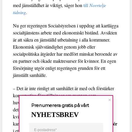
med jämställdhet är viktigt, säger hon
till
Norrtelje
tidning
.
Nu ger regeringen Socialstyrelsen i uppdrag att kartlägga
socialtjänstens arbete med ekonomiskt bistånd. Avsikten
är att säkra en jämställd utbetalning i alla kommuner.
Ekonomisk självständighet genom jobb eller
socialpolitiska åtgärder har medfört minskat beroende av
en partner och ökade maktresurser för kvinnor. En egen
försörjning utgör enligt regeringen grunden för ett
jämställt samhälle.
– Det är inte rimligt att samhället är med och förstärker
konservativa föreställningar om mannen som
huvudsaklig familjeförsörjare. I absolut värsta fall kan
Prenumerera gratis på vårt
det förstärka våld i relationen och göra det svårare för
NYHETSBREV
kvinnan att lämna. Därför behövs den här
Åsa Regnér
kartläggningen, säger jämställdhetsminister
i ett pressmeddelande.