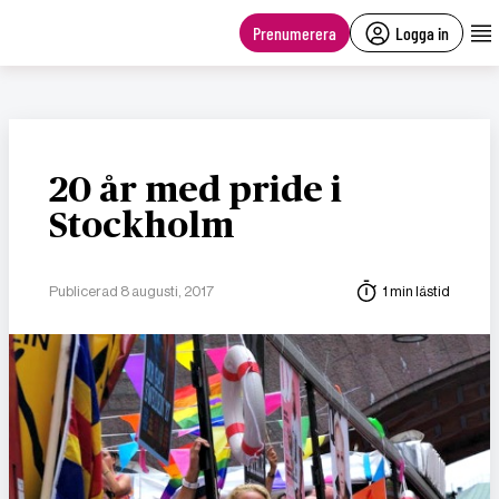
main
content
Prenumerera
Logga in
20 år med pride i
Stockholm
Publicerad 8 augusti, 2017
1 min lästid