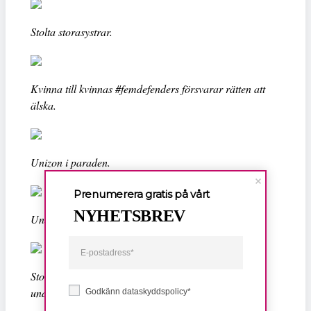
Stolta storasystrar.
Kvinna till kvinnas #femdefenders försvarar rätten att
älska.
Unizon i paraden.
Prenumerera gratis på vårt
NYHETSBREV
Ung vänster lyfter pride som politisk manifestation.
Stolta deltagare tar skydd från sporadiskt regnande
under paraden.
Godkänn dataskyddspolicy*