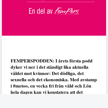
FEMPERSPODDEN: I årets första podd
dyker vi ner i det ständigt lika aktuella
våldet mot kvinnor: Det dödliga, det
sexuella och det ekonomiska. Med avstamp
i #metoo, en vecka fri från våld och Lön
hela dagen kan vi konstatera att det
varken saknas kunskap, data eller behov.
Vi efterlyser våldsprevention, ursäkter och