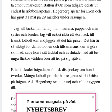
ta emot utmärkelsen Ballon d’Or, som tidigare delats ut
endast herrfotbollsspelare. Hegerberg spelar för Lyon och
har gjort 31 mål på 29 matcher under säsongen.
– Jag vill tacka min familj, min mamma, pappa och min
syster och broder. Jag vill också rikta ett stort tack till
fransk fotboll som möjliggör att det här priset. Det här är
så viktigt för damfotbollen och tillsammans kan vi göra
skillnad, sade hon i sitt tacktal och avslutade med att be
unga flickor världen över att tro på sig själva.
Efter tacktalet frågade en fransk discjockey om hon kan
twerka. Många fotbollsprofiler har reagerat starkt kritiskt
på frågan. Ada Hegerberg svarade nej och vände ryggen
till.
Enligt
Sportbladet
har Hegerberg konsekvent nobbat
Prenumerera gratis på vårt
spel i det norska landslaget sedan 2017 på grund av
NYHETSBREV
”utebliven respekt för kvinnliga fotbollsspelare i Norge”.