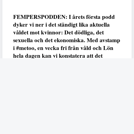
FEMPERSPODDEN: I årets första podd
dyker vi ner i det ständigt lika aktuella
våldet mot kvinnor: Det dödliga, det
sexuella och det ekonomiska. Med avstamp
i #metoo, en vecka fri från våld och Lön
hela dagen kan vi konstatera att det
varken saknas kunskap, data eller behov.
Vi efterlyser våldsprevention, ursäkter och
löneutjämnande åtgärder från såväl fack,
arbetsgivare och beslutsfattare.
Fempers
Fempers evenemang
Dela