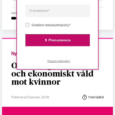
KATEGORI
Godkänn dataskyddspolicy*
Prenumerera
Nyheter
*Dataskyddspolicy
Om dödligt, sexuellt
och ekonomiskt våld
mot kvinnor
Publicerad 2 januari, 2026
1 min lästid