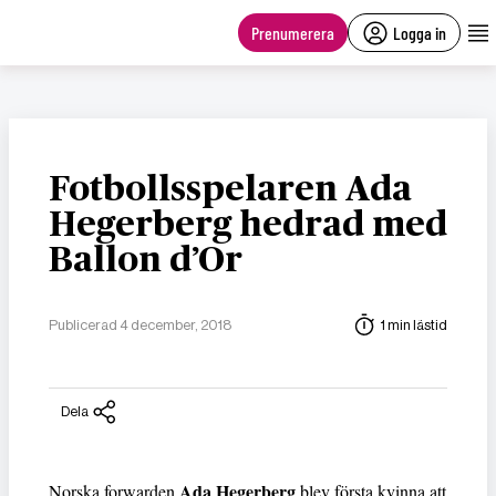
main
content
Prenumerera
Logga in
Fotbollsspelaren Ada
Hegerberg hedrad med
Ballon d’Or
Publicerad 4 december, 2018
1 min lästid
Dela
Ada Hegerberg
Norska forwarden
blev första kvinna att