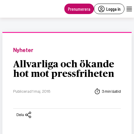
main
content
Prenumerera
Logga in
Nyheter
Allvarliga och ökande
hot mot pressfriheten
Publicerad 1 maj, 2018
3 min lästid
Dela