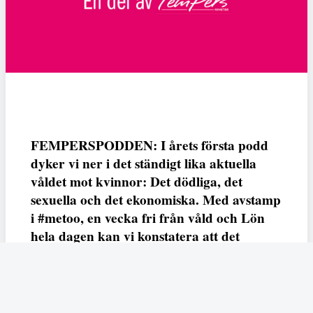
FEMPERSPODDEN: I årets första podd
dyker vi ner i det ständigt lika aktuella
våldet mot kvinnor: Det dödliga, det
sexuella och det ekonomiska. Med avstamp
i #metoo, en vecka fri från våld och Lön
hela dagen kan vi konstatera att det
varken saknas kunskap, data eller behov.
Vi efterlyser våldsprevention, ursäkter och
löneutjämnande åtgärder från såväl fack,
arbetsgivare och beslutsfattare.