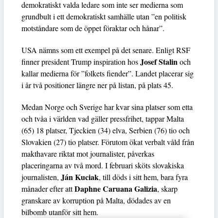
demokratiskt valda ledare som inte ser medierna som
grundbult i ett demokratiskt samhälle utan ”en politisk
motståndare som de öppet föraktar och hånar”.
USA nämns som ett exempel på det senare. Enligt RSF
Josef Stalin
finner president Trump inspiration hos
och
kallar medierna för ”folkets fiender”. Landet placerar sig
i år två positioner längre ner på listan, på plats 45.
Medan Norge och Sverige har kvar sina platser som etta
och tvåa i världen vad gäller pressfrihet, tappar Malta
(65) 18 platser, Tjeckien (34) elva, Serbien (76) tio och
Slovakien (27) tio platser. Förutom ökat verbalt våld från
makthavare riktat mot journalister, påverkas
placeringarna av två mord. I februari sköts slovakiska
Ján Kuciak
journalisten,
, till döds i sitt hem, bara fyra
Daphne Caruana Galizia
månader efter att
, skarp
granskare av korruption på Malta, dödades av en
bilbomb utanför sitt hem.