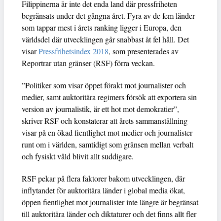
Filippinerna är inte det enda land där pressfriheten
begränsats under det gångna året. Fyra av de fem länder
som tappar mest i årets ranking ligger i Europa, den
världsdel där utvecklingen går snabbast åt fel håll. Det
visar
Pressfrihetsindex 2018
, som presenterades av
Reportrar utan gränser (RSF) förra veckan.
”Politiker som visar öppet förakt mot journalister och
medier, samt auktoritära regimers försök att exportera sin
version av journalistik, är ett hot mot demokratier”,
skriver RSF och konstaterar att årets sammanställning
visar på en ökad fientlighet mot medier och journalister
runt om i världen, samtidigt som gränsen mellan verbalt
och fysiskt våld blivit allt suddigare.
RSF pekar på flera faktorer bakom utvecklingen, där
inflytandet för auktoritära länder i global media ökat,
öppen fientlighet mot journalister inte längre är begränsat
till auktoritära länder och diktaturer och det finns allt fler