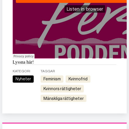
Lyssna här!
KATEGORI
TAGGAR
Nyheter
feminism
kvinnofrid
kvinnors rättigheter
mänskliga rättigheter