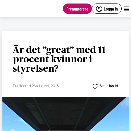
main
content
Prenumerera
Logga in
Är det ”great” med 11
procent kvinnor i
styrelsen?
Publicerad 26 februari, 2018
3 min lästid