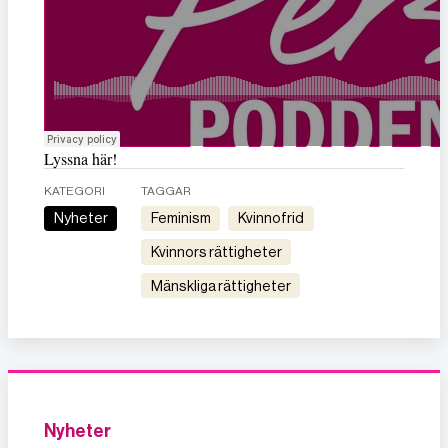
Lyssna här!
KATEGORI
TAGGAR
Nyheter
feminism
kvinnofrid
kvinnors rättigheter
mänskliga rättigheter
Nyheter