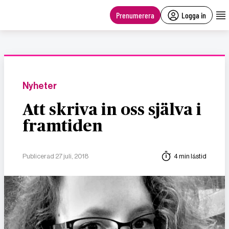
main
content
Prenumerera
Logga in
Nyheter
Att skriva in oss själva i
framtiden
Publicerad 27 juli, 2018
4 min lästid