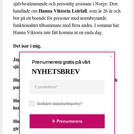
självbestämmande och personlig assistans i Norge. Den
Hanna Viktoria Leirfall
handlade om
, som är 26 år och
bor på ett boende för personer med normbrytande
funktionalitet tillsammans med flera andra. I sommar har
Hanna Viktoria inte fått komma ut en enda dag.
Det isar i mig.
Jag tänker på de pridesomrar i Stockholm då jag
Prenumerera gratis på vårt
själv var 26, 27 och 28.
NYHETSBREV
Hur jag hastade mellan föreläsningar och fester och
panelsamtal.
Hur jag kastade i mig mat i färdtjänstbilar på väg
Godkänn dataskyddspolicy*
hem för att byta om.
Hur jag bara hade shorts och kängor på mig och
Prenumerera
girigt slet upp hennes nätstrumpbyxor medan