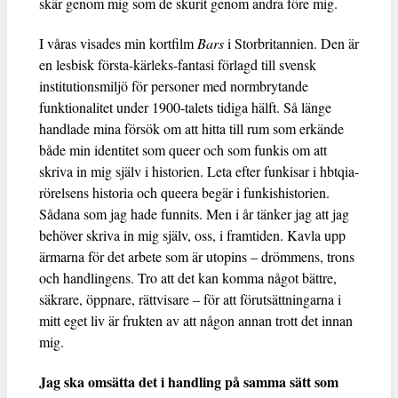
skär genom mig som de skurit genom andra före mig.
I våras visades min kortfilm
Bars
i Storbritannien. Den är
en lesbisk första-kärleks-fantasi förlagd till svensk
institutionsmiljö för personer med normbrytande
funktionalitet under 1900-talets tidiga hälft. Så länge
handlade mina försök om att hitta till rum som erkände
både min identitet som queer och som funkis om att
skriva in mig själv i historien. Leta efter funkisar i hbtqia-
rörelsens historia och queera begär i funkishistorien.
Sådana som jag hade funnits. Men i år tänker jag att jag
behöver skriva in mig själv, oss, i framtiden. Kavla upp
ärmarna för det arbete som är utopins – drömmens, trons
och handlingens. Tro att det kan komma något bättre,
säkrare, öppnare, rättvisare – för att förutsättningarna i
mitt eget liv är frukten av att någon annan trott det innan
mig.
Jag ska omsätta det i handling på samma sätt som