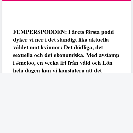
FEMPERSPODDEN: I årets första podd
dyker vi ner i det ständigt lika aktuella
våldet mot kvinnor: Det dödliga, det
sexuella och det ekonomiska. Med avstamp
i #metoo, en vecka fri från våld och Lön
hela dagen kan vi konstatera att det
varken saknas kunskap, data eller behov.
Vi efterlyser våldsprevention, ursäkter och
löneutjämnande åtgärder från såväl fack,
arbetsgivare och beslutsfattare.
Fempers
Fempers evenemang