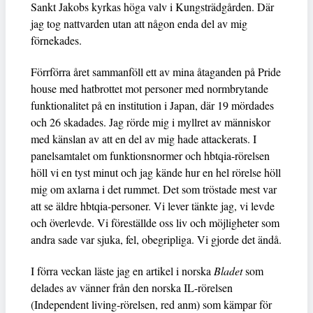
Sankt Jakobs kyrkas höga valv i Kungsträdgården. Där
jag tog nattvarden utan att någon enda del av mig
förnekades.
Förrförra året sammanföll ett av mina åtaganden på Pride
house med hatbrottet mot personer med normbrytande
funktionalitet på en institution i Japan, där 19 mördades
och 26 skadades. Jag rörde mig i myllret av människor
med känslan av att en del av mig hade attackerats. I
panelsamtalet om funktionsnormer och hbtqia-rörelsen
höll vi en tyst minut och jag kände hur en hel rörelse höll
mig om axlarna i det rummet. Det som tröstade mest var
att se äldre hbtqia-personer. Vi lever tänkte jag, vi levde
och överlevde. Vi föreställde oss liv och möjligheter som
andra sade var sjuka, fel, obegripliga. Vi gjorde det ändå.
I förra veckan läste jag en artikel i norska
Bladet
som
delades av vänner från den norska IL-rörelsen
(Independent living-rörelsen, red anm) som kämpar för