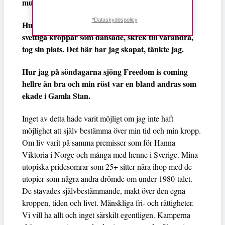
musiken dunkade ut över oss.
*Dataskyddspolicy
Hur jag stod på en scen och såg ut över ett hav av
svettiga kroppar som dansade, skrek till varandra,
tog sin plats. Det här har jag skapat, tänkte jag.
Hur jag på söndagarna sjöng Freedom is coming
hellre än bra och min röst var en bland andras som
ekade i Gamla Stan.
Inget av detta hade varit möjligt om jag inte haft
möjlighet att själv bestämma över min tid och min kropp.
Om liv varit på samma premisser som för Hanna
Viktoria i Norge och många med henne i Sverige. Mina
utopiska pridesomrar som 25+ sitter nära ihop med de
utopier som några andra drömde om under 1980-talet.
De stavades självbestämmande, makt över den egna
kroppen, tiden och livet. Mänskliga fri- och rättigheter.
Vi vill ha allt och inget särskilt egentligen. Kamperna